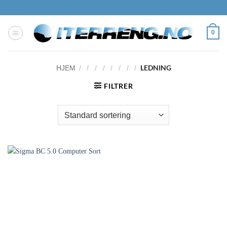
Skip
to
content
0
LEDNING
HJEM
/
/
/
/
/
/
/
/
FILTRER