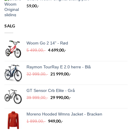
59,00
,-
SALG
Woom Go 2 14" - Rød
Opprinnelig
Nåværende
4 699,00
,-
5 499,00
,-
pris
pris
var:
er:
5
4
Raymon TourRay E 2.0 herre - Blå
499,00,-.
699,00,-.
Opprinnelig
Nåværende
21 999,00
,-
32 999,00
,-
pris
pris
var:
er:
32
21
GT Sensor Crb Elite - Grå
999,00,-.
999,00,-.
Opprinnelig
Nåværende
29 990,00
,-
39 999,00
,-
pris
pris
var:
er:
39
29
Moreno Hooded Wmns Jacket - Bracken
999,00,-.
990,00,-.
Opprinnelig
Nåværende
949,00
,-
1 899,00
,-
pris
pris
var:
er: