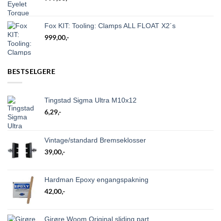
Fox KIT: Tooling: Clamps ALL FLOAT X2´s
999,00
,-
BESTSELGERE
Tingstad Sigma Ultra M10x12
6,29
,-
Vintage/standard Bremseklosser
39,00
,-
Hardman Epoxy engangspakning
42,00
,-
Girøre Woom Original sliding part