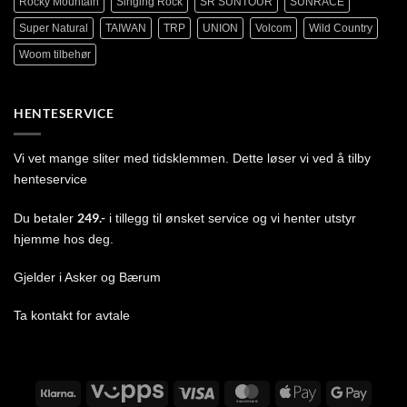
Rocky Mountain
Singing Rock
SR SUNTOUR
SUNRACE
Super Natural
TAIWAN
TRP
UNION
Volcom
Wild Country
Woom tilbehør
HENTESERVICE
Vi vet mange sliter med tidsklemmen. Dette løser vi ved å tilby
henteservice
249.-
Du betaler
i tillegg til ønsket service og vi henter utstyr
hjemme hos deg.
Gjelder i Asker og Bærum
Ta
kontakt
for avtale
Klarna
Vipps
Visa
MasterCard
Apple
Google