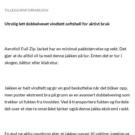
TILLEGGSINFORMASJON
Utrolig lett dobbelvevet vindtett softshell for aktivt bruk
Aerofoil Full Zip Jacket har en minimal pakkstørrelse og vekt. Det
gjør at du alltid vil ta med denne jakken på tur. Enten det er tur i
skogen, båttur eller klatretur.
Jakken er helt vindtett og gir en god beskyttelse når det blåser opp,
men puster ekstremt bra på grunn av en avansert dobbelveving som
trekker ut fukten fra innsiden. Ved å transportere fukten og fordele
det over et større omerådet tørker også denne jakke ekstremt raskt.
En god og aktiv passform gjør at jakken passer til sykling, jogging og