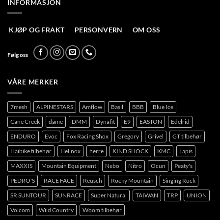
INFORMASJON
KJØP OG FRAKT
PERSONVERN
OM OSS
Følg oss
VÅRE MERKER
7mesh
ALPINESTARS
Amflow
Basil
BBB
Blue Ice
Cane Creek
dame
DMM
Dynafit
E9
EASTON
Edelrid
ENDURO
Evoc
Fox Racing Shox
Gregory
Grivel
GT tilbehør
Haibike tilbehør
Helinox
herre
KIND SHOCK
KMC
Lapis
MAXXIS
Mountain Equipment
Nebo
Nitro
Ocun
Peaty's
PEDRO'S
RACE FACE
Reusch
Rocky Mountain
Singing Rock
SR SUNTOUR
SUNRACE
Super Natural
TAIWAN
TRP
UNION
Volcom
Wild Country
Woom tilbehør