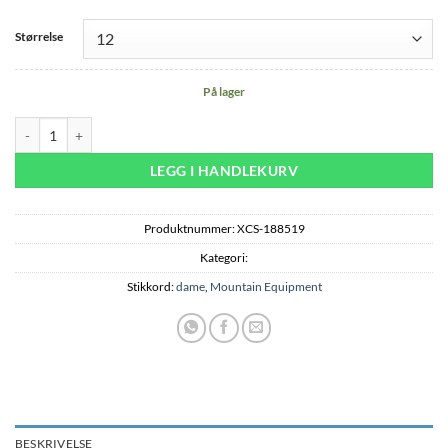
Størrelse
På lager
Aerofoil Hooded Wmns Jacket - Stellar Blue antall
LEGG I HANDLEKURV
Produktnummer:
XCS-188519
Kategori:
Stikkord:
dame
,
Mountain Equipment
BESKRIVELSE