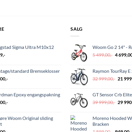
RE
SALG
ngstad Sigma Ultra M10x12
Woom Go 2 14" - 
Opprinn
29
,-
5 499,00
,-
4 699,0
pris
var:
ntage/standard Bremseklosser
Raymon TourRay E 2
5
Opprin
,00
,-
32 999,00
,-
21 999
499,00,-.
pris
var:
rdman Epoxy engangspakning
GT Sensor Crb Elite
32
Opprin
,00
,-
39 999,00
,-
29 990
999,00,
pris
var:
øre Woom Original sliding
Moreno Hooded Wm
39
t
Bracken
999,00,
Opprinn
,00
,-
1 899,00
,-
949,00
,-