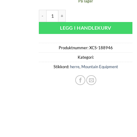
På lager
Burren Mens Tee - Dusk antall
LEGG I HANDLEKURV
Produktnummer:
XCS-188946
Kategori:
Stikkord:
herre
,
Mountain Equipment