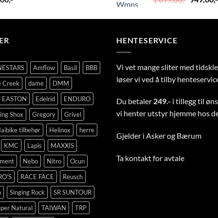
pris
var:
1
899,00,-.
ER
HENTESERVICE
Vi vet mange sliter med tidsk
NESTARS
Amflow
Basil
BBB
løser vi ved å tilby henteservic
 Creek
dame
DMM
EASTON
Edelrid
ENDURO
Du betaler
249.-
i tillegg til ø
vi henter utstyr hjemme hos d
ing Shox
Gregory
Grivel
aibike tilbehør
Helinox
herre
Gjelder i Asker og Bærum
KMC
Lapis
MAXXIS
Ta
kontakt
for avtale
pment
Nebo
Nitro
Ocun
RO'S
RACE FACE
Reusch
n
Singing Rock
SR SUNTOUR
per Natural
TAIWAN
TRP