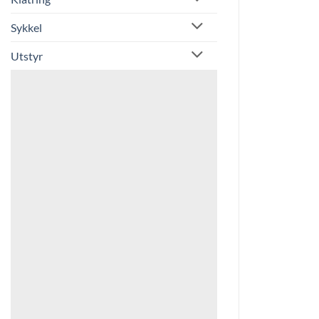
Sykkel
Utstyr