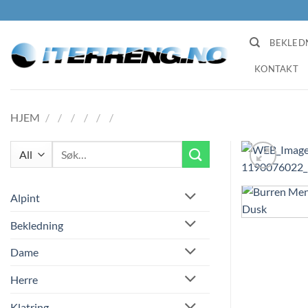
Skip
to
content
BEKLED
KONTAKT
HJEM
/
/
/
/
/
/
Søk
etter:
Alpint
Bekledning
Dame
Herre
Klatring