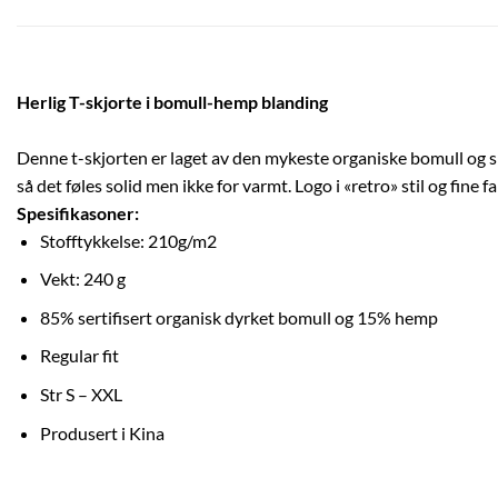
Herlig T-skjorte i bomull-hemp blanding
Denne t-skjorten er laget av den mykeste organiske bomull og sl
så det føles solid men ikke for varmt. Logo i «retro» stil og fine
Spesifikasoner:
Stofftykkelse: 210g/m2
Vekt: 240 g
85% sertifisert organisk dyrket bomull og 15% hemp
Regular fit
Str S – XXL
Produsert i Kina