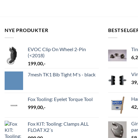
NYE PRODUKTER
BESTSELGE
EVOC Clip On Wheel 2-Pin
Ti
(<2018)
6,
199,00
,-
Vi
7mesh TK1 Bib Tight M's - black
39
Ha
Fox Tooling: Eyelet Torque Tool
42
999,00
,-
Gir
Fox KIT: Tooling: Clamps ALL
par
FLOAT X2´s
59
999,00
,-