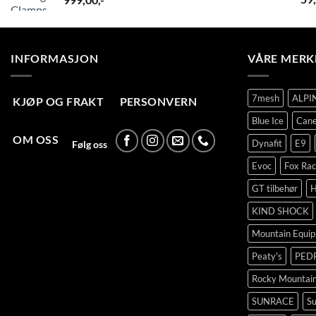
INFORMASJON
VÅRE MERK
7mesh
ALPI
KJØP OG FRAKT
PERSONVERN
Blue Ice
Cane
OM OSS
Dynafit
E9
Følg oss
Evoc
Fox Rac
GT tilbehør
H
KIND SHOCK
Mountain Equi
Peaty's
PED
Rocky Mountai
SUNRACE
Su