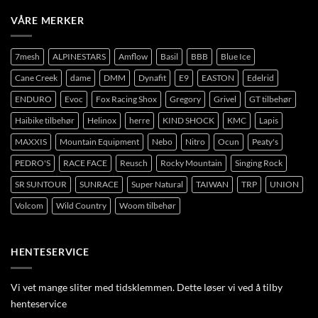
VÅRE MERKER
7mesh
ALPINESTARS
Amflow
Basil
BBB
Blue Ice
Cane Creek
dame
DMM
Dynafit
E9
EASTON
Edelrid
ENDURO
Evoc
Fox Racing Shox
Gregory
Grivel
GT tilbehør
Haibike tilbehør
Helinox
herre
KIND SHOCK
KMC
Lapis
MAXXIS
Mountain Equipment
Nebo
Nitro
Ocun
Peaty's
PEDRO'S
RACE FACE
Reusch
Rocky Mountain
Singing Rock
SR SUNTOUR
SUNRACE
Super Natural
TAIWAN
TRP
UNION
Volcom
Wild Country
Woom tilbehør
HENTESERVICE
Vi vet mange sliter med tidsklemmen. Dette løser vi ved å tilby
henteservice