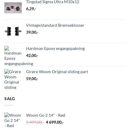
Tingstad Sigma Ultra M10x12
6,29
,-
Vintage/standard Bremseklosser
39,00
,-
Hardman Epoxy engangspakning
42,00
,-
Girøre Woom Original sliding part
59,00
,-
SALG
Woom Go 2 14" - Rød
Opprinnelig
Nåværende
5 499,00
,-
4 699,00
,-
pris
pris