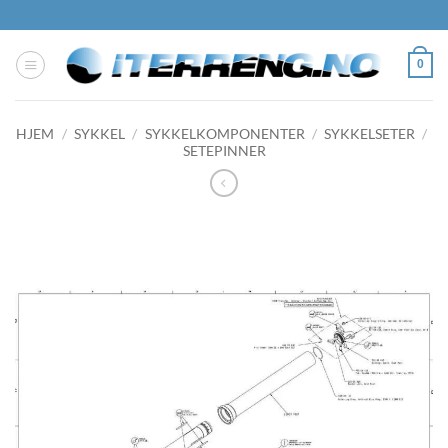
Skip
to
content
0
HJEM
/
SYKKEL
/
SYKKELKOMPONENTER
/
SYKKELSETER
/
SETEPINNER