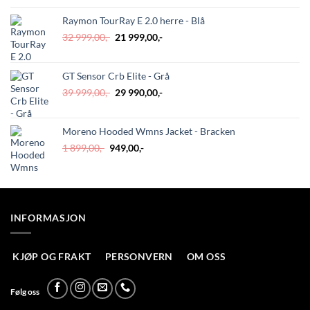
var:
er:
5
4
Raymon TourRay E 2.0 herre - Blå
499,00,-.
699,00,-.
Opprinnelig
Nåværende
32 999,00
,-
21 999,00
,-
pris
pris
var:
er:
GT Sensor Crb Elite - Grå
32
21
999,00,-.
999,00,-.
Opprinnelig
Nåværende
39 999,00
,-
29 990,00
,-
pris
pris
var:
er:
Moreno Hooded Wmns Jacket - Bracken
39
29
999,00,-.
990,00,-.
Opprinnelig
Nåværende
1 899,00
,-
949,00
,-
pris
pris
var:
er:
1
949,00,-.
899,00,-.
INFORMASJON
KJØP OG FRAKT
PERSONVERN
OM OSS
Følg oss