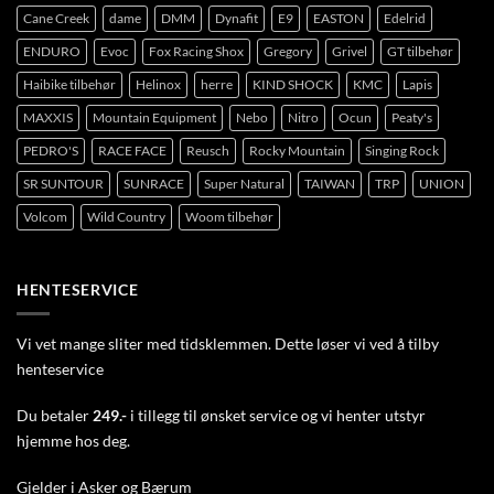
Cane Creek
dame
DMM
Dynafit
E9
EASTON
Edelrid
ENDURO
Evoc
Fox Racing Shox
Gregory
Grivel
GT tilbehør
Haibike tilbehør
Helinox
herre
KIND SHOCK
KMC
Lapis
MAXXIS
Mountain Equipment
Nebo
Nitro
Ocun
Peaty's
PEDRO'S
RACE FACE
Reusch
Rocky Mountain
Singing Rock
SR SUNTOUR
SUNRACE
Super Natural
TAIWAN
TRP
UNION
Volcom
Wild Country
Woom tilbehør
HENTESERVICE
Vi vet mange sliter med tidsklemmen. Dette løser vi ved å tilby
henteservice
Du betaler
249.-
i tillegg til ønsket service og vi henter utstyr
hjemme hos deg.
Gjelder i Asker og Bærum