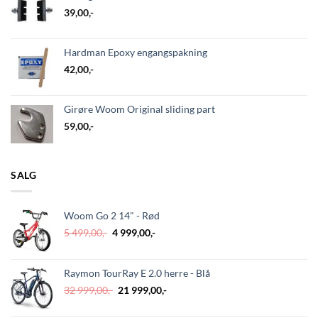
39,00
,-
Hardman Epoxy engangspakning
42,00
,-
Girøre Woom Original sliding part
59,00
,-
SALG
Woom Go 2 14" - Rød
Opprinnelig
Nåværende
5 499,00
,-
4 999,00
,-
pris
pris
var:
er:
5
4
Raymon TourRay E 2.0 herre - Blå
499,00,-.
999,00,-.
Opprinnelig
Nåværende
32 999,00
,-
21 999,00
,-
pris
pris
var:
er: