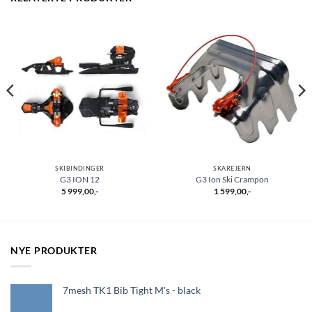
SKIBINDINGER
SKAREJERN
G3 ION 12
G3 Ion Ski Crampon
5 999,00
,-
1 599,00
,-
NYE PRODUKTER
7mesh TK1 Bib Tight M's - black