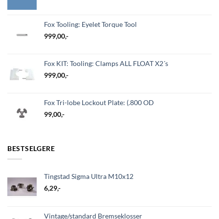
Fox Tooling: Eyelet Torque Tool
999,00
,-
Fox KIT: Tooling: Clamps ALL FLOAT X2´s
999,00
,-
Fox Tri-lobe Lockout Plate: (.800 OD
99,00
,-
BESTSELGERE
Tingstad Sigma Ultra M10x12
6,29
,-
Vintage/standard Bremseklosser