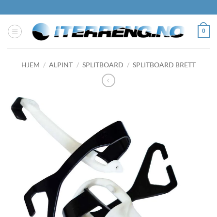
Skip
to
content
0
HJEM
/
ALPINT
/
SPLITBOARD
/
SPLITBOARD BRETT