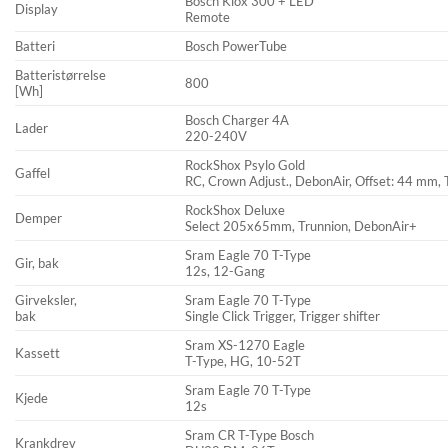
Bosch Kiox 300 + LED
Display
Remote
Batteri
Bosch PowerTube
Batteristørrelse
800
[Wh]
Bosch Charger 4A
Lader
220-240V
RockShox Psylo Gold
Gaffel
RC, Crown Adjust., DebonAir, Offset: 44 mm,
RockShox Deluxe
Demper
Select 205x65mm, Trunnion, DebonAir+
Sram Eagle 70 T-Type
Gir, bak
12s, 12-Gang
Girveksler,
Sram Eagle 70 T-Type
bak
Single Click Trigger, Trigger shifter
Sram XS-1270 Eagle
Kassett
T-Type, HG, 10-52T
Sram Eagle 70 T-Type
Kjede
12s
Sram CR T-Type Bosch
Krankdrev