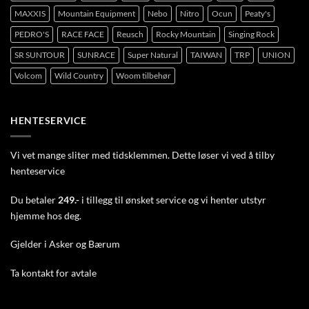
MAXXIS
Mountain Equipment
Nebo
Nitro
Ocun
Peaty's
PEDRO'S
RACE FACE
Reusch
Rocky Mountain
Singing Rock
SR SUNTOUR
SUNRACE
Super Natural
TAIWAN
TRP
UNION
Volcom
Wild Country
Woom tilbehør
HENTESERVICE
Vi vet mange sliter med tidsklemmen. Dette løser vi ved å tilby
henteservice
Du betaler
249.-
i tillegg til ønsket service og vi henter utstyr
hjemme hos deg.
Gjelder i Asker og Bærum
Ta
kontakt
for avtale