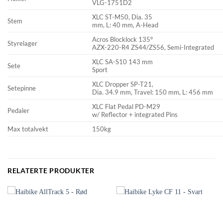
VLG-1751D2
XLC ST-M50, Dia. 35
Stem
mm, L: 40 mm, A-Head
Acros Blocklock 135°
Styrelager
AZX-220-R4 ZS44/ZS56, Semi-Integrated
XLC SA-S10 143 mm
Sete
Sport
XLC Dropper SP-T21,
Setepinne
Dia. 34.9 mm, Travel: 150 mm, L: 456 mm
XLC Flat Pedal PD-M29
Pedaler
w/ Reflector + integrated Pins
Max totalvekt
150kg
RELATERTE PRODUKTER