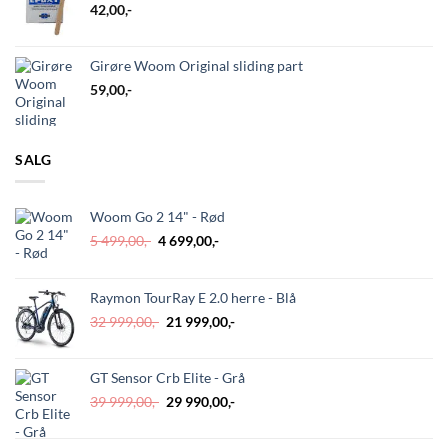
42,00
,-
Girøre Woom Original sliding part
59,00
,-
SALG
Woom Go 2 14" - Rød
Opprinnelig
Nåværende
5 499,00
,-
4 699,00
,-
pris
pris
var:
er:
5
4
Raymon TourRay E 2.0 herre - Blå
499,00,-.
699,00,-.
Opprinnelig
Nåværende
32 999,00
,-
21 999,00
,-
pris
pris
var:
er:
GT Sensor Crb Elite - Grå
32
21
999,00,-.
999,00,-.
Opprinnelig
Nåværende
39 999,00
,-
29 990,00
,-
pris
pris
var:
er: