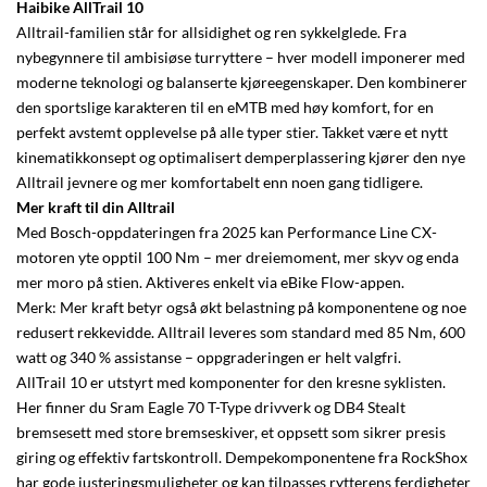
Haibike AllTrail 10
Alltrail-familien står for allsidighet og ren sykkelglede. Fra
nybegynnere til ambisiøse turryttere – hver modell imponerer med
moderne teknologi og balanserte kjøreegenskaper. Den kombinerer
den sportslige karakteren til en eMTB med høy komfort, for en
perfekt avstemt opplevelse på alle typer stier. Takket være et nytt
kinematikkonsept og optimalisert demperplassering kjører den nye
Alltrail jevnere og mer komfortabelt enn noen gang tidligere.
Mer kraft til din Alltrail
Med Bosch-oppdateringen fra 2025 kan Performance Line CX-
motoren yte opptil 100 Nm – mer dreiemoment, mer skyv og enda
mer moro på stien. Aktiveres enkelt via eBike Flow-appen.
Merk: Mer kraft betyr også økt belastning på komponentene og noe
redusert rekkevidde. Alltrail leveres som standard med 85 Nm, 600
watt og 340 % assistanse – oppgraderingen er helt valgfri.
AllTrail 10 er utstyrt med komponenter for den kresne syklisten.
Her finner du Sram Eagle 70 T-Type drivverk og DB4 Stealt
bremsesett med store bremseskiver, et oppsett som sikrer presis
giring og effektiv fartskontroll. Dempekomponentene fra RockShox
har gode justeringsmuligheter og kan tilpasses rytterens ferdigheter