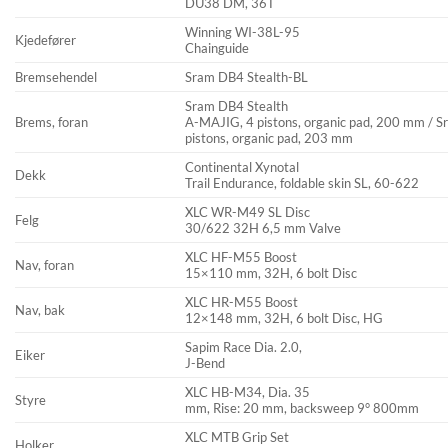
DU38 DM, 36T
Winning WI-38L-95
Kjedefører
Chainguide
Bremsehendel
Sram DB4 Stealth-BL
Sram DB4 Stealth
Brems, foran
A-MAJIG, 4 pistons, organic pad, 200 mm / 
pistons, organic pad, 203 mm
Continental Xynotal
Dekk
Trail Endurance, foldable skin SL, 60-622
XLC WR-M49 SL Disc
Felg
30/622 32H 6,5 mm Valve
XLC HF-M55 Boost
Nav, foran
15×110 mm, 32H, 6 bolt Disc
XLC HR-M55 Boost
Nav, bak
12×148 mm, 32H, 6 bolt Disc, HG
Sapim Race Dia. 2.0,
Eiker
J-Bend
XLC HB-M34, Dia. 35
Styre
mm, Rise: 20 mm, backsweep 9° 800mm
XLC MTB Grip Set
Holker