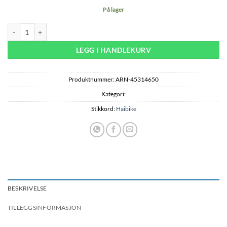
På lager
Haibike AllTrail 10 - Svart antall
LEGG I HANDLEKURV
Produktnummer:
ARN-45314650
Kategori:
Stikkord:
Haibike
BESKRIVELSE
TILLEGGSINFORMASJON