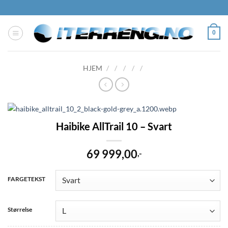
Skip
to
content
0
HJEM
/
/
/
/
/
Haibike AllTrail 10 – Svart
69 999,00
,-
FARGETEKST
Størrelse