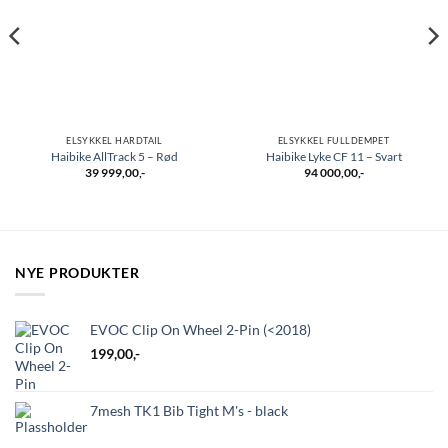
ELSYKKEL HARDTAIL
ELSYKKEL FULLDEMPET
Haibike AllTrack 5 – Rød
Haibike Lyke CF 11 – Svart
39 999,00
,-
94 000,00
,-
NYE PRODUKTER
EVOC Clip On Wheel 2-Pin (<2018)
199,00
,-
7mesh TK1 Bib Tight M's - black