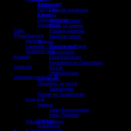
Bord og stol
Karabiner
Goal Zero
Låsende karabiner
Kniver
Sikringer
Liggeunderlag
Aktive sikringer
Soveposer
Bolter og ankere
Salg
Passive sikringer
Prepp/Service
Sikringer annet
Alpinski
Slynger
Langrenn – Service og Prepp
Åpne slynger
Sykkelservice
Daisychains
Kontakt
Ekspresslynger
Forankring og Daisychain
Logg inn
På rull
Utstyrsslynger
Handlekurv /
0,00
,-
0
Slyngesett
Taubrems og rapell
Taubremser
Trinser og Tauklemmer
Is og snø
Isøkser
Isøks Reservedeler
Du har ingen produkter i handlekurven.
Isøks Tilbehør
Isskruer
Tilbake til butikken
Snøsikring