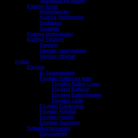
Taubagger og sekker
Klatring Annet
Buldrebørster
Klatring Vedlikehold
Småstæsj
Taustiger
Klatring knebeskytter
Klatring Stegjern
Stegjern
Stegjern reservedeler
Stegjern tilbehør
Sykkel
Elsykler
El Sparkesykkel
Elsykkel Batteri og lader
Elsykkel Batteri Cover
Elsykkel Batterier
Elsykkel Batteriholdere
Elsykkel Lader
Elsykkel Fulldempet
Elsykkel Hardtail
Elsykkel Hybrid
Elsykkel Transport
Sykkelkomponenter
Bagasjebrett