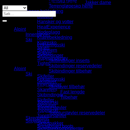
jacket
Fjellsko herre
Produktnummer:
XCS-548111
Kategori:
Jakker dame
Stikkord
-
Terrengløpesko herre
Stellar
Annen bekledning
Søk
Blue/Majolica
Booties
etter:
Blue
Hansker og votter
antall
HeatExperience
Alpint
Hodeplagg
Innerstøvler
Klatrebekledning
Ski
Klatresko
Frikjøringsski
Skjørt
Skarejern
Sokker
Skibindinger
Superundertøy
Skibindinger inserts
Tights
Skibindinger reservedeler
Alpint
Skibindinger tilbehør
Ski
Skifeller
Frikjøringsski
Skistaver
Innerstøvler
Skistaver tilbehør
Skarejern
Fast lengde
Skibindinger
Tilbehør
Skifeller
Toppturski
Skistaver
Toppturstøvler
Toppturski
Toppturstøvler reservedeler
Toppturstøvler
Skredutstyr
Snowboard
Skredpakker
Snowboard boots
Skredsekkomponenter