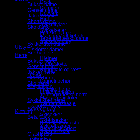
Dekk
Bukser dame
Dempere
Genser dame
Drivverk
Jakker dame
Hjul
Shorts dame
Sykkellykter
Sko dame
Sykkelseter
Fjellsko dame
Klatring Vedlikehold
Terrengløpesko dame
Sykkelverktøy
Sykkelklær dame
Utstyr
T-skjorter damer
Beskyttelse
Herre
Hjelmer
Bukser herre
Knebeskytter
Genser herre
Ryggplate og Vest
Jakker herre
Droner
Shorts herre
Dronetilbehør
Sko herre
Restitusjon
Fjellsko herre
Luftkompresjon
Terrengløpesko herre
Massasjepistoler
Sykkelklær herre
Varmemassasje
T-skjorter herre
Sekk og bag
Klatring
Skisekker
Beta Stick
Skredsekker
Beta stick industri
Sykkelbagger
Beta Stick Sport
Sykkelsekker
Crashpads
Turutstyr
Hardvare