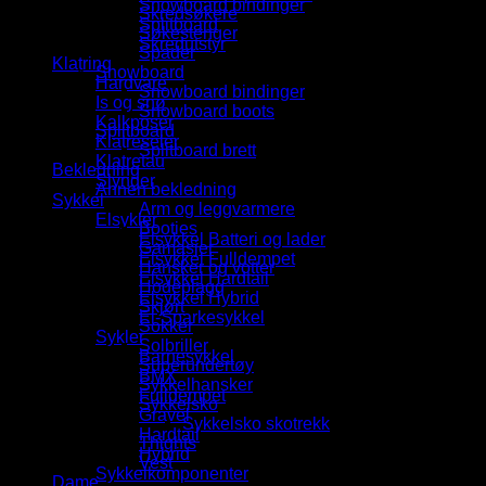
Snowboard bindinger
Skredsøkere
Splitboard
Søkestenger
Skredutstyr
Spader
Klatring
Snowboard
Hardvare
Snowboard bindinger
Is og snø
Snowboard boots
Kalkposer
Splitboard
Klatreseler
Splitboard brett
Klatretau
Bekledning
Slynger
Annen bekledning
Sykkel
Arm og leggvarmere
Elsykler
Booties
Elsykkel Batteri og lader
Gamasjer
Elsykkel Fulldempet
Hansker og votter
Elsykkel Hardtail
Hodeplagg
Elsykkel Hybrid
Skjørt
El-Sparkesykkel
Sokker
Sykler
Solbriller
Barnesykkel
Superundertøy
BMX
Sykkelhansker
Fulldempet
Sykkelsko
Gravel
Sykkelsko skotrekk
Hardtail
Thights
Hybrid
Vest
Sykkelkomponenter
Dame