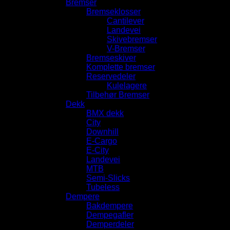
Bremser
Bremseklosser
Cantilever
Landevei
Skivebremser
V-Bremser
Bremseskiver
Komplette bremser
Reservedeler
Kulelagere
Tilbehør Bremser
Dekk
BMX dekk
City
Downhill
E-Cargo
E-City
Landevei
MTB
Semi-Slicks
Tubeless
Dempere
Bakdempere
Dempegafler
Demperdeler