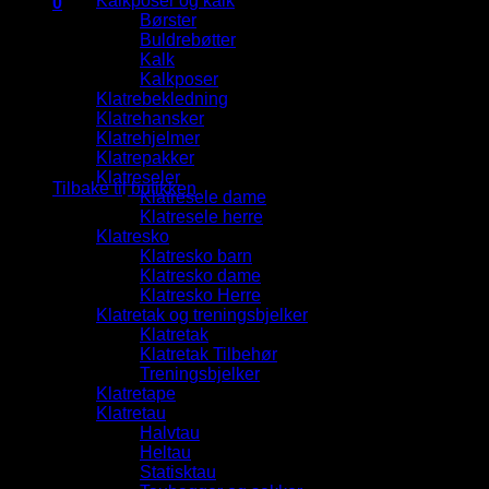
Kalkposer og kalk
0
Børster
Handlekurv
Buldrebøtter
Kalk
Kalkposer
Klatrebekledning
Klatrehansker
Klatrehjelmer
Du har ingen produkter i handlekurven.
Klatrepakker
Klatreseler
Tilbake til butikken
Klatresele dame
Klatresele herre
Klatresko
Klatresko barn
Klatresko dame
Klatresko Herre
Klatretak og treningsbjelker
Klatretak
Klatretak Tilbehør
Treningsbjelker
Klatretape
Klatretau
Halvtau
Heltau
Statisktau