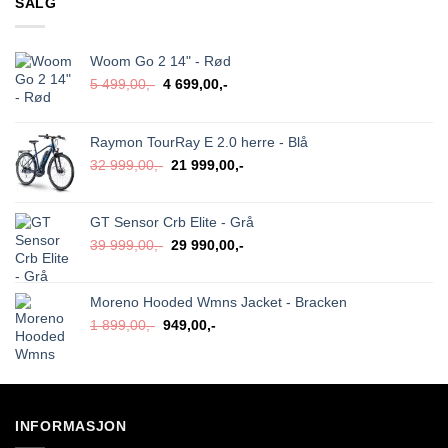
SALG
Woom Go 2 14" - Rød
Opprinnelig
Nåværende
5 499,00
,-
4 699,00
,-
pris
pris
var:
er:
5
4
Raymon TourRay E 2.0 herre - Blå
499,00,-.
699,00,-.
Opprinnelig
Nåværende
32 999,00
,-
21 999,00
,-
pris
pris
var:
er:
32
21
GT Sensor Crb Elite - Grå
999,00,-.
999,00,-.
Opprinnelig
Nåværende
39 999,00
,-
29 990,00
,-
pris
pris
var:
er:
39
29
Moreno Hooded Wmns Jacket - Bracken
999,00,-.
990,00,-.
Opprinnelig
Nåværende
1 899,00
,-
949,00
,-
pris
pris
var:
er:
1
949,00,-.
899,00,-.
INFORMASJON