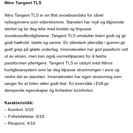
Nitro Tangent TLS
Nitro Tangent TLS er en flott snowboardsko for såvel
nybegynnere som viderekomne. Støvelen har myk og tilgivende
stivhet og lar deg leke med brettet og finpusse
snowboardferdighetene. Tangent TLS omslutter foten godt og gir
godt hælhold, støtte og varme. En slitesterk yttersåle i gummi gir
godt grep på glatte underlag. Innerstøvelen har god passform rett
ut av eksen, men kan også varmetilpasses for å bedre
passformen ytterligere. Tangent TLS er utstyrt med Nitros
hurtiglissesystem som lar deg tilpasse strammingen i øvre og
nedre del av støvelen. Innerstøvelen har egen stramming som
sørger for at foten sitter godt fast. En innersåle i EVA gir
dempende egenskaper og forbedrer komforten.
Karakteristikk:
– Komfort: 5/10
– Frihetsfølelse: 6/10
– Respons: 4/10