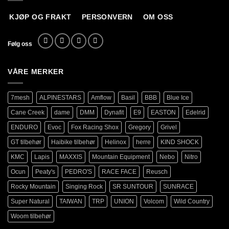
KJØP OG FRAKT
PERSONVERN
OM OSS
Følg oss
VÅRE MERKER
7mesh
ALPINESTARS
Amflow
Basil
BBB
Blue Ice
Cane Creek
dame
DMM
Dynafit
E9
EASTON
Edelrid
ENDURO
Evoc
Fox Racing Shox
Gregory
Grivel
GT tilbehør
Haibike tilbehør
Helinox
herre
KIND SHOCK
KMC
Lapis
MAXXIS
Mountain Equipment
Nebo
Nitro
Ocun
Peaty's
PEDRO'S
RACE FACE
Reusch
Rocky Mountain
Singing Rock
SR SUNTOUR
SUNRACE
Super Natural
TAIWAN
TRP
UNION
Volcom
Wild Country
Woom tilbehør