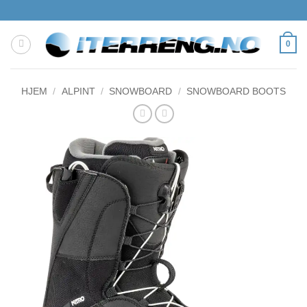
Skip
to
content
0
HJEM
/
ALPINT
/
SNOWBOARD
/
SNOWBOARD BOOTS