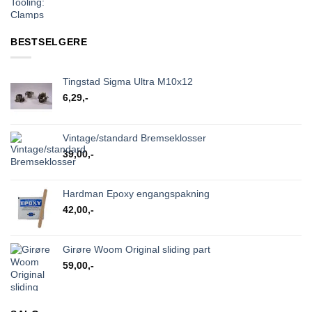
BESTSELGERE
Tingstad Sigma Ultra M10x12
6,29
,-
Vintage/standard Bremseklosser
39,00
,-
Hardman Epoxy engangspakning
42,00
,-
Girøre Woom Original sliding part
59,00
,-