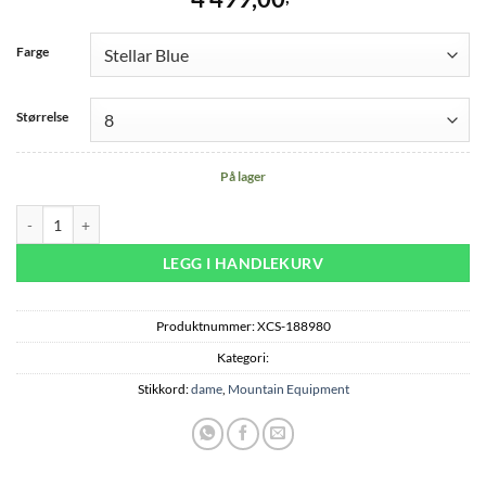
Farge
Størrelse
På lager
Odyssey Wmns Jacket - Stellar Blue antall
LEGG I HANDLEKURV
Produktnummer:
XCS-188980
Kategori:
Stikkord:
dame
,
Mountain Equipment