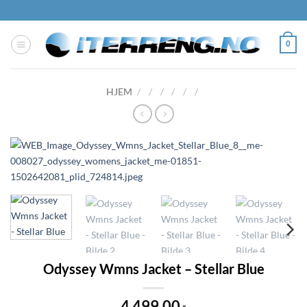
Skip
to
content
0
HJEM
/
/
/
/
/
/
Odyssey Wmns Jacket – Stellar Blue
4 499,00
,-