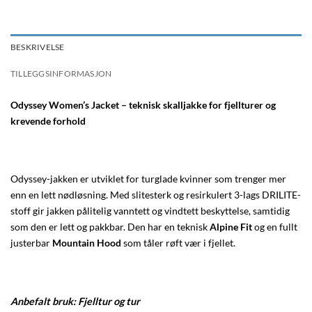
BESKRIVELSE
TILLEGGSINFORMASJON
Odyssey Women’s Jacket – teknisk skalljakke for fjellturer og
krevende forhold
Odyssey-jakken er utviklet for turglade kvinner som trenger mer
enn en lett nødløsning. Med slitesterk og resirkulert 3-lags DRILITE-
stoff gir jakken pålitelig vanntett og vindtett beskyttelse, samtidig
som den er lett og pakkbar. Den har en teknisk
Alpine Fit
og en fullt
justerbar
Mountain Hood
som tåler røft vær i fjellet.
Anbefalt bruk: Fjelltur og tur