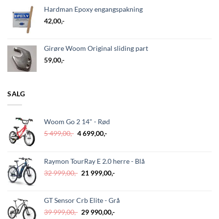
Hardman Epoxy engangspakning
42,00
,-
Girøre Woom Original sliding part
59,00
,-
SALG
Woom Go 2 14" - Rød
Opprinnelig
Nåværende
5 499,00
,-
4 699,00
,-
pris
pris
var:
er:
5
4
Raymon TourRay E 2.0 herre - Blå
499,00,-.
699,00,-.
Opprinnelig
Nåværende
32 999,00
,-
21 999,00
,-
pris
pris
var:
er:
GT Sensor Crb Elite - Grå
32
21
999,00,-.
999,00,-.
Opprinnelig
Nåværende
39 999,00
,-
29 990,00
,-