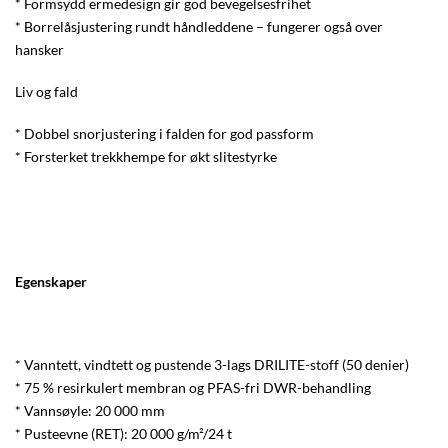
* Formsydd ermedesign gir god bevegelsesfrihet
* Borrelåsjustering rundt håndleddene – fungerer også over
hansker
Liv og fald
* Dobbel snorjustering i falden for god passform
* Forsterket trekkhempe for økt slitestyrke
Egenskaper
* Vanntett, vindtett og pustende 3-lags DRILITE-stoff (50 denier)
* 75 % resirkulert membran og PFAS-fri DWR-behandling
* Vannsøyle: 20 000 mm
* Pusteevne (RET): 20 000 g/m²/24 t