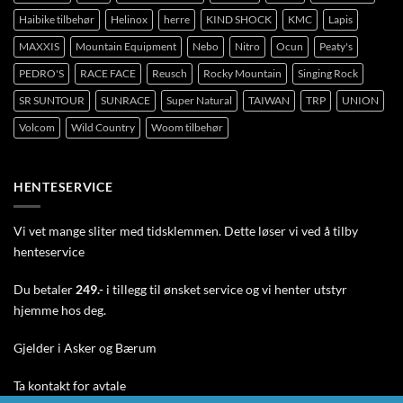
Haibike tilbehør
Helinox
herre
KIND SHOCK
KMC
Lapis
MAXXIS
Mountain Equipment
Nebo
Nitro
Ocun
Peaty's
PEDRO'S
RACE FACE
Reusch
Rocky Mountain
Singing Rock
SR SUNTOUR
SUNRACE
Super Natural
TAIWAN
TRP
UNION
Volcom
Wild Country
Woom tilbehør
HENTESERVICE
Vi vet mange sliter med tidsklemmen. Dette løser vi ved å tilby
henteservice
Du betaler
249.-
i tillegg til ønsket service og vi henter utstyr
hjemme hos deg.
Gjelder i Asker og Bærum
Ta
kontakt
for avtale