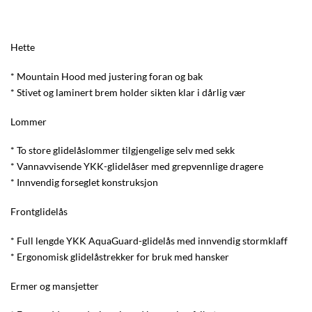
Hette
* Mountain Hood med justering foran og bak
* Stivet og laminert brem holder sikten klar i dårlig vær
Lommer
* To store glidelåslommer tilgjengelige selv med sekk
* Vannavvisende YKK-glidelåser med grepvennlige dragere
* Innvendig forseglet konstruksjon
Frontglidelås
* Full lengde YKK AquaGuard-glidelås med innvendig stormklaff
* Ergonomisk glidelåstrekker for bruk med hansker
Ermer og mansjetter