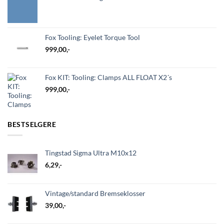
Fox Tooling: Eyelet Torque Tool
999,00
,-
Fox KIT: Tooling: Clamps ALL FLOAT X2´s
999,00
,-
BESTSELGERE
Tingstad Sigma Ultra M10x12
6,29
,-
Vintage/standard Bremseklosser
39,00
,-