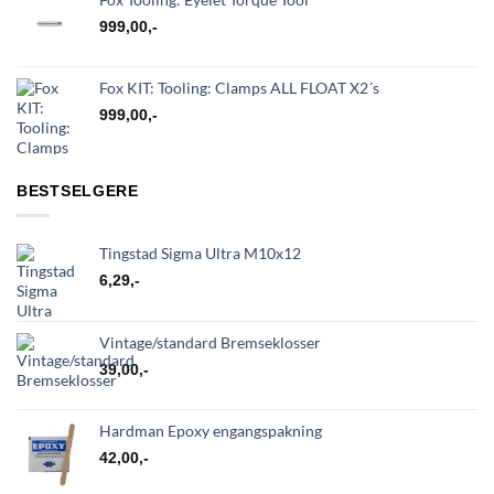
999,00
,-
Fox KIT: Tooling: Clamps ALL FLOAT X2´s
999,00
,-
BESTSELGERE
Tingstad Sigma Ultra M10x12
6,29
,-
Vintage/standard Bremseklosser
39,00
,-
Hardman Epoxy engangspakning
42,00
,-