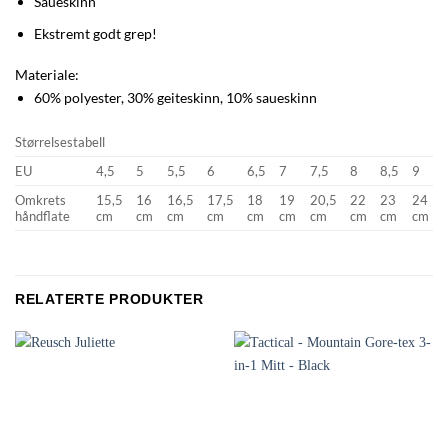
Saueskinn
Ekstremt godt grep!
Materiale:
60% polyester, 30% geiteskinn, 10% saueskinn
Størrelsestabell
EU
4,5
5
5,5
6
6,5
7
7,5
8
8,5
9
Omkrets
15,5
16
16,5
17,5
18
19
20,5
22
23
24
håndflate
cm
cm
cm
cm
cm
cm
cm
cm
cm
cm
RELATERTE PRODUKTER