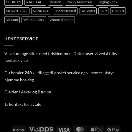
PEDRO'S
RACE FACE
Reusch
Rocky Mountain
Singing Rock
SR SUNTOUR
SUNRACE
Super Natural
TAIWAN
TRP
UNION
Volcom
Wild Country
Woom tilbehør
HENTESERVICE
Vi vet mange sliter med tidsklemmen. Dette løser vi ved å tilby
henteservice
Du betaler
i tillegg til ønsket service og vi henter utstyr
249.-
hjemme hos deg.
Gjelder i Asker og Bærum
Ta
kontakt
for avtale
Klarna
Vipps
Visa
MasterCard
Apple
Google