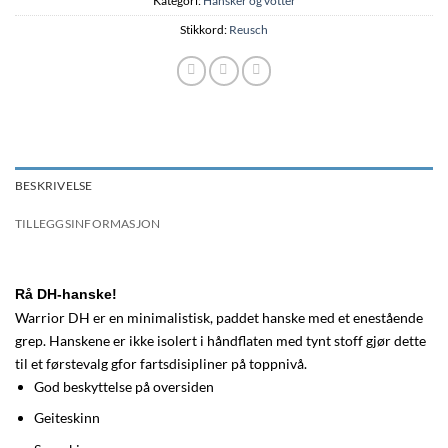
Kategori:
Hansker og votter
Stikkord:
Reusch
BESKRIVELSE
TILLEGGSINFORMASJON
Rå DH-hanske!
Warrior DH er en minimalistisk, paddet hanske med et enestående
grep. Hanskene er ikke isolert i håndflaten med tynt stoff gjør dette
til et førstevalg gfor fartsdisipliner på toppnivå.
God beskyttelse på oversiden
Geiteskinn