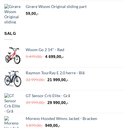
Girøre Woom Original sliding part
59,00
,-
SALG
Woom Go 2 14" - Rød
Opprinnelig
Nåværende
5 499,00
,-
4 699,00
,-
pris
pris
var:
er:
5
4
Raymon TourRay E 2.0 herre - Blå
499,00,-.
699,00,-.
Opprinnelig
Nåværende
32 999,00
,-
21 999,00
,-
pris
pris
var:
er:
GT Sensor Crb Elite - Grå
32
21
999,00,-.
999,00,-.
Opprinnelig
Nåværende
39 999,00
,-
29 990,00
,-
pris
pris
var:
er:
Moreno Hooded Wmns Jacket - Bracken
39
29
999,00,-.
990,00,-.
Opprinnelig
Nåværende
1 899,00
,-
949,00
,-