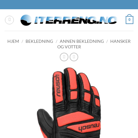
Skip
to
content
0
HJEM
/
BEKLEDNING
/
ANNEN BEKLEDNING
/
HANSKER
OG VOTTER