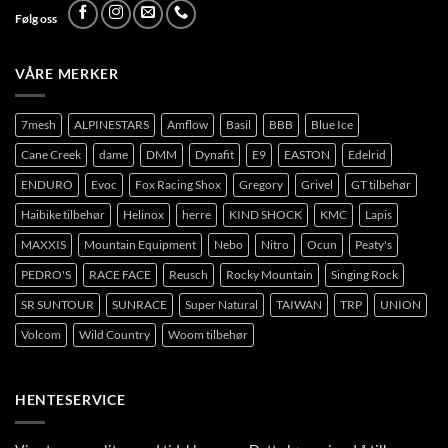
Følg oss
VÅRE MERKER
7mesh
ALPINESTARS
Amflow
Basil
BBB
Blue Ice
Cane Creek
dame
DMM
Dynafit
E9
EASTON
Edelrid
ENDURO
Evoc
Fox Racing Shox
Gregory
Grivel
GT tilbehør
Haibike tilbehør
Helinox
herre
KIND SHOCK
KMC
Lapis
MAXXIS
Mountain Equipment
Nebo
Nitro
Ocun
Peaty's
PEDRO'S
RACE FACE
Reusch
Rocky Mountain
Singing Rock
SR SUNTOUR
SUNRACE
Super Natural
TAIWAN
TRP
UNION
Volcom
Wild Country
Woom tilbehør
HENTESERVICE