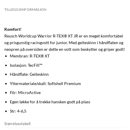
TILLEGGSINFORMASJON
Komfort!
Reusch Worldcup Warrior R-TEX® XT JR er en meget komfortabel
og prisgunstig racingvott for junior. Med geiteskinn i håndflaten og
neopren på oversiden er dette en vott som beskytter og griper godt!
Membran: R-TEX® XT
Isolasjon: TecFill™
Håndflate: Geiteskinn
Yttermateriale/skall: Softshell Premium
Fôr: MicroActive
Egen løkke for å trekke hansken godt på plass
Str: 4-6,5
Srørrelsestabell