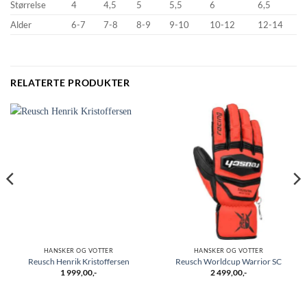
Størrelse
4
4,5
5
5,5
6
6,5
Alder
6-7
7-8
8-9
9-10
10-12
12-14
RELATERTE PRODUKTER
HANSKER OG VOTTER
HANSKER OG VOTTER
Reusch Henrik Kristoffersen
Reusch Worldcup Warrior SC
1 999,00
,-
2 499,00
,-