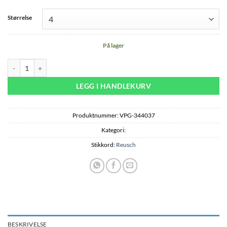
Størrelse
På lager
Reusch Worldcup Warrior R-TEX® XT JR Mit - black/fluo red antall
LEGG I HANDLEKURV
Produktnummer:
VPG-344037
Kategori:
Stikkord:
Reusch
BESKRIVELSE