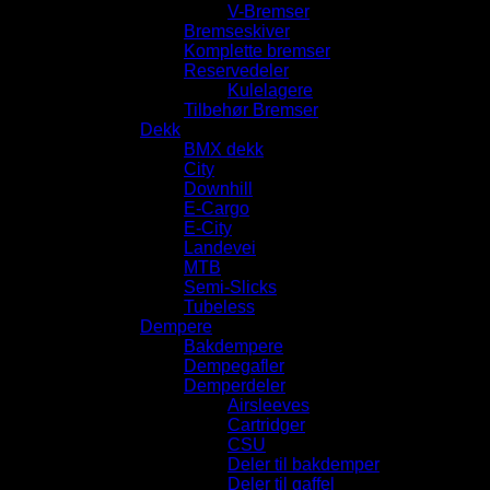
V-Bremser
Bremseskiver
Komplette bremser
Reservedeler
Kulelagere
Tilbehør Bremser
Dekk
BMX dekk
City
Downhill
E-Cargo
E-City
Landevei
MTB
Semi-Slicks
Tubeless
Dempere
Bakdempere
Dempegafler
Demperdeler
Airsleeves
Cartridger
CSU
Deler til bakdemper
Deler til gaffel