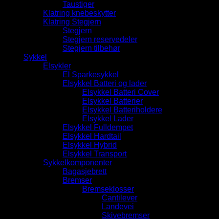
Taustiger
Klatring knebeskytter
Klatring Stegjern
Stegjern
Stegjern reservedeler
Stegjern tilbehør
Sykkel
Elsykler
El Sparkesykkel
Elsykkel Batteri og lader
Elsykkel Batteri Cover
Elsykkel Batterier
Elsykkel Batteriholdere
Elsykkel Lader
Elsykkel Fulldempet
Elsykkel Hardtail
Elsykkel Hybrid
Elsykkel Transport
Sykkelkomponenter
Bagasjebrett
Bremser
Bremseklosser
Cantilever
Landevei
Skivebremser