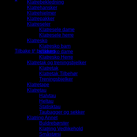
Klatrebekledning
Handlekurv
Klatrehansker
Klatrehjelmer
Klatrepakker
Klatreseler
Klatresele dame
Klatresele herre
Klatresko
Du har ingen produkter i handlekurven.
Klatresko barn
Tilbake til butikken
Klatresko dame
Klatresko Herre
Klatretak og treningsbjelker
Klatretak
Klatretak Tilbehør
Treningsbjelker
Klatretape
Klatretau
Halvtau
Heltau
Statisktau
Taubagger og sekker
Klatring Annet
Buldrebørster
Klatring Vedlikehold
Småstæsj