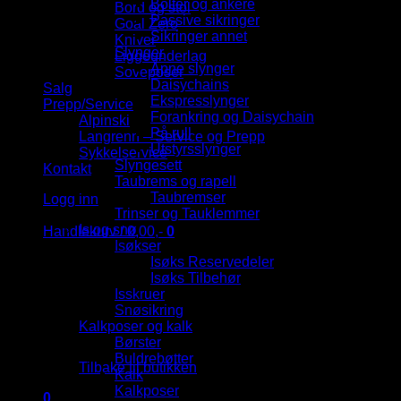
Bolter og ankere
Bord og stol
Passive sikringer
Goal Zero
Sikringer annet
Kniver
Slynger
Liggeunderlag
Åpne slynger
Soveposer
Daisychains
Salg
Ekspresslynger
Prepp/Service
Forankring og Daisychain
Alpinski
På rull
Langrenn – Service og Prepp
Utstyrsslynger
Sykkelservice
Slyngesett
Kontakt
Taubrems og rapell
Taubremser
Logg inn
Trinser og Tauklemmer
Is og snø
Handlekurv /
0,00
,-
0
Isøkser
Isøks Reservedeler
Isøks Tilbehør
Isskruer
Snøsikring
Kalkposer og kalk
Du har ingen produkter i handlekurven.
Børster
Buldrebøtter
Tilbake til butikken
Kalk
Kalkposer
0