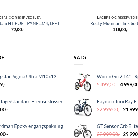
GERE OG RESERVEDELER
LAGERE OG RESERVEDE
tain HT PORT PANEL,M4, LEFT
Rocky Mountain link bol
72,00
,-
118,00
,-
RE
SALG
ngstad Sigma Ultra M10x12
Woom Go 2 14" - 
Opprinn
29
,-
5 499,00
,-
4 999,0
pris
var:
ntage/standard Bremseklosser
Raymon TourRay E 2
5
Opprin
,00
,-
32 999,00
,-
21 999
499,00,-.
pris
var:
rdman Epoxy engangspakning
GT Sensor Crb Elite
32
Opprin
,00
,-
39 999,00
,-
29 990
999,00,