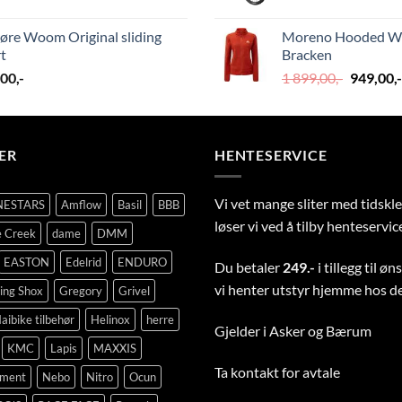
pris
var:
øre Woom Original sliding
Moreno Hooded Wm
39
t
Bracken
999,00,
Opprinn
,00
,-
1 899,00
,-
949,00
,-
pris
var:
1
899,00,-.
ER
HENTESERVICE
Vi vet mange sliter med tidsk
NESTARS
Amflow
Basil
BBB
løser vi ved å tilby henteservic
 Creek
dame
DMM
EASTON
Edelrid
ENDURO
Du betaler
249.-
i tillegg til ø
vi henter utstyr hjemme hos d
ing Shox
Gregory
Grivel
aibike tilbehør
Helinox
herre
Gjelder i Asker og Bærum
KMC
Lapis
MAXXIS
Ta
kontakt
for avtale
pment
Nebo
Nitro
Ocun