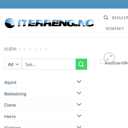
Skip
to
content
BEKLED
KONTAKT
HJEM
/
/
/
/
/
/
Søk
etter:
Alpint
Bekledning
Dame
Herre
Klatring