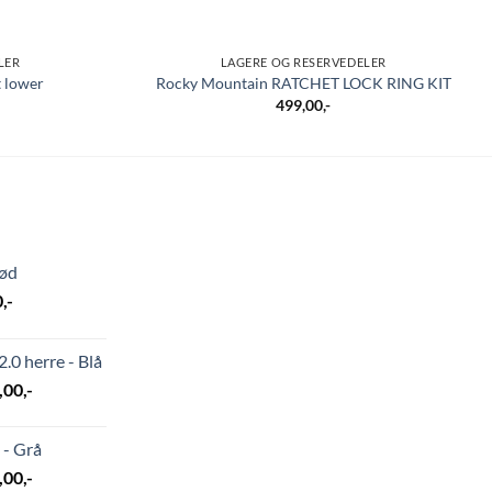
LER
LAGERE OG RESERVEDELER
t lower
Rocky Mountain RATCHET LOCK RING KIT
499,00
,-
Rød
elig
Nåværende
0
,-
pris
er:
.0 herre - Blå
4
nelig
Nåværende
,00
,-
999,00,-.
pris
er:
 - Grå
21
nelig
Nåværende
,00
,-
-.
999,00,-.