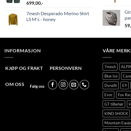
699,00
,-
Gir
7mesh Desperado Merino Shirt
par
LS M's - honey
59
INFORMASJON
VÅRE MERK
7mesh
ALPI
KJØP OG FRAKT
PERSONVERN
Blue Ice
Cane
OM OSS
Dynafit
E9
Følg oss
Evoc
Fox Rac
GT tilbehør
H
KIND SHOCK
Mountain Equi