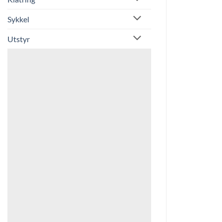
Sykkel
Utstyr