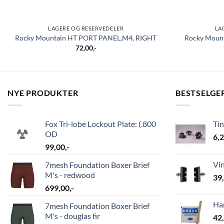
LAGERE OG RESERVEDELER
LA
Rocky Mountain HT PORT PANEL,M4, RIGHT
Rocky Moun
72,00
,-
NYE PRODUKTER
BESTSELGE
Fox Tri-lobe Lockout Plate: (.800
Ti
OD
6,
99,00
,-
Vi
7mesh Foundation Boxer Brief
M's - redwood
39
699,00
,-
Ha
7mesh Foundation Boxer Brief
M's - douglas fir
42