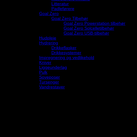
Litteratur
Padleførere
Goal Zero
Goal Zero Tilbehør
Goal Zero Powerstation tilbehør
Goal Zero Solcelletilbehør
Goal Zero USB-tilbehør
Hudpleie
Hydrering
Drikkeflasker
Drikkesystemer
Impregnering og vedlikehold
Kniver
Liggeunderlag
Pulk
Soveposer
Tursenger
Vandrestaver