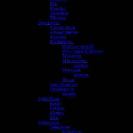
Rett
Riserbar
Styretape
Tilbehør
Styrelagere
A-head plugg
A-head stjerne
Integrert
Maskinlager
Med tommermål
Mini - opptil ID Ø9mm
Til demper
Til kranklager
kranker
Til linkage
rammer
Til nav
Semi-Integrert
Styrelager m
gjenger
Sykkellåser
Bøyle
Foldbar
Kjetting
Wire
Sykkelseter
Setepinner
Aluminium