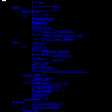
Booties
Hansker og votter
Alpint
HeatExperience
Innerstøvler
Hodeplagg
Ski
Klatrebekledning
Frikjøringsski
Klatresko
Skarejern
Skjørt
Skibindinger
Sokker
Skibindinger inserts
Superundertøy
Skibindinger reservedeler
Tights
Skibindinger tilbehør
Alpint
Skifeller
Ski
Skistaver
Frikjøringsski
Skistaver tilbehør
Innerstøvler
Fast lengde
Skarejern
Tilbehør
Skibindinger
Toppturski
Skifeller
Toppturstøvler
Skistaver
Toppturstøvler reservedeler
Toppturski
Skredutstyr
Toppturstøvler
Skredpakker
Snowboard
Skredsekkomponenter
Snowboard boots
Skredsøkere
Snowboard bindinger
Søkestenger
Splitboard
Spader
Skredutstyr
Snowboard
Klatring
Snowboard bindinger
Hardvare
Snowboard boots
Is og snø
Splitboard