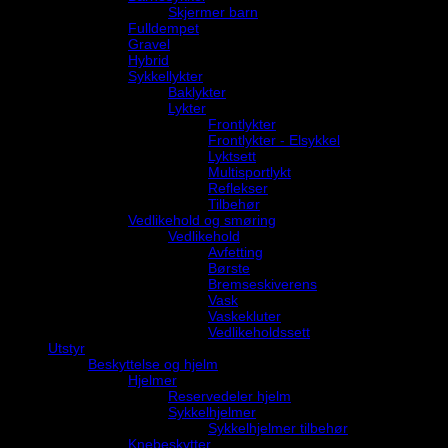
Skjermer barn
Fulldempet
Gravel
Hybrid
Sykkellykter
Baklykter
Lykter
Frontlykter
Frontlykter - Elsykkel
Lyktsett
Multisportlykt
Reflekser
Tilbehør
Vedlikehold og smøring
Vedlikehold
Avfetting
Børste
Bremseskiverens
Vask
Vaskekluter
Vedlikeholdssett
Utstyr
Beskyttelse og hjelm
Hjelmer
Reservedeler hjelm
Sykkelhjelmer
Sykkelhjelmer tilbehør
Knebeskytter