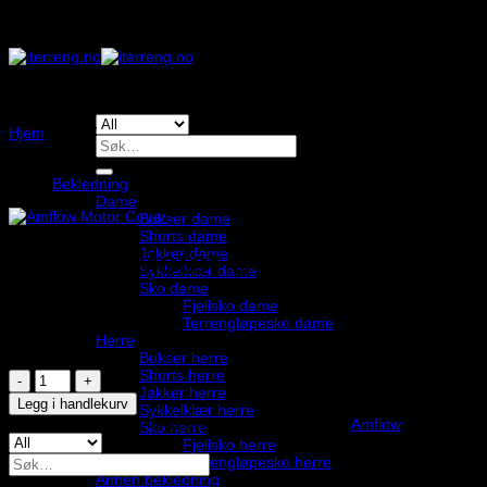
Skip
to
content
Hjem
/
/
/
/
/
/
Søk
etter:
Bekledning
Dame
Bukser dame
Shorts dame
Jakker dame
Amflow Motor Cover
Sykkelklær dame
Sko dame
Fjellsko dame
225,00
,-
Terrengløpesko dame
Herre
På lager
Bukser herre
Shorts herre
Amflow
Jakker herre
Motor
Legg i handlekurv
Sykkelklær herre
Cover
Produktnummer:
VPG-423109
Kategori:
Stikkord:
Amflow
Sko herre
antall
Fjellsko herre
Søk
Terrengløpesko herre
etter:
Annen bekledning