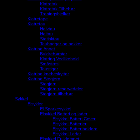
Klatretak
Klatretak Tilbehør
Treningsbjelker
Klatretape
Klatretau
Halvtau
Heltau
Statisktau
Taubagger og sekker
Klatring Annet
Buldrebørster
Klatring Vedlikehold
Småstæsj
Taustiger
Klatring knebeskytter
Klatring Stegjern
Stegjern
Stegjern reservedeler
Stegjern tilbehør
Sykkel
Elsykler
El Sparkesykkel
Elsykkel Batteri og lader
Elsykkel Batteri Cover
Elsykkel Batterier
Elsykkel Batteriholdere
Elsykkel Lader
Elsykkel Fulldempet