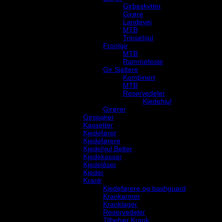
Girbeskytter
Girøre
Landevei
MTB
Trinsehjul
Frontgir
MTB
Rammefeste
Gir Sjaltere
Kombinert
MTB
Reservedeler
Kjedehjul
Girører
Girspaker
Kassetter
Kjedefører
Kjedeførere
Kjedehjul Belter
Kjedekasser
Kjedelåser
Kjeder
Krank
Kjedeførere og bashguard
Krankarmer
Kranklager
Reservedeler
Tilbehør Krank