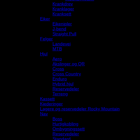
Krankdrev
Kranklager
Kranksett
Eiker
Eikenipler
J-bend
Straight Pull
Felger
Landevei
MTB
Hjul
Aero
Akslinger og QR
Cross
Cross Country
Enduro
Hybrid hjul
Reservedeler
Terreng
Kassett
Kjederinger
Lagere og reservedeler Rocky Mountain
Nav
Boss
Hurtigkobling
Ombygningssett
Reservedeler
Standard