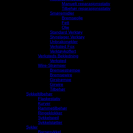
Manuelt reparasjonsstativ
Tilbehør reparasjonsstativ
Smøremidler
Bremseolje
Fett
Olje
Standard Verktøy
Styrelager Verktøy
Unbrakonøkler
Verksted Fox
Verktøykoffert
Verksteds Bekledning
Verksted
Wire-Strømper
Bremsestrømpe
Bremsewire
Girstrømpe
Girwire
Tilbehør
Sykkeltilbehør
Flaskestativ
Kurver
Rammetilbehør
Ringeklokker
Sykkelspeil
Sykkelstøtter
Sykler
Barnesykkel