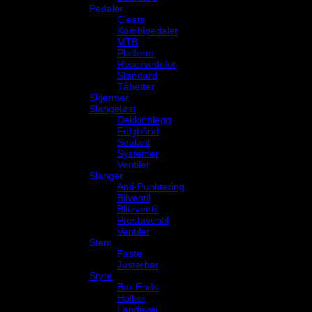
Pedaler
Cleats
Kombipedaler
MTB
Platform
Reservedeler
Standard
Tåhetter
Skjermer
Slangeløst
Dekkinnlegg
Felgbånd
Sealant
Systemer
Ventiler
Slanger
Anti-Punktering
Bilventil
Blitzventil
Prestaventil
Ventiler
Stem
Faste
Justerbar
Styre
Bar-Ends
Holker
Landevei