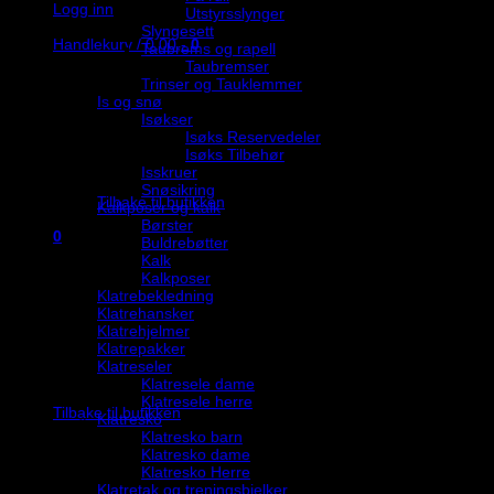
Logg inn
Utstyrsslynger
Slyngesett
Handlekurv /
0,00
,-
0
Taubrems og rapell
Taubremser
Trinser og Tauklemmer
Is og snø
Isøkser
Isøks Reservedeler
Isøks Tilbehør
Du har ingen produkter i handlekurven.
Isskruer
Snøsikring
Tilbake til butikken
Kalkposer og kalk
Børster
0
Buldrebøtter
Handlekurv
Kalk
Kalkposer
Klatrebekledning
Klatrehansker
Klatrehjelmer
Klatrepakker
Klatreseler
Du har ingen produkter i handlekurven.
Klatresele dame
Klatresele herre
Tilbake til butikken
Klatresko
Klatresko barn
Klatresko dame
Klatresko Herre
Klatretak og treningsbjelker