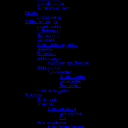
Nakkebeskytter
Ryggplate og Vest
Droner
Dronetilbehør
Sekker og bagger
Dagstursekker
Dufflebagger
Klatresekker
Reisesekk
Rumpetasker og belter
Skisekker
Storsekker
Sykkelbagger
Sykkelbagger Tilbehør
Sykkelsekker
Sykkelvesker
Rammevesker
Sadelvesker
Styrevesker
Tilbehør Ryggsekk
Turutstyr
Bord og stol
Ernæring
Sportsernæring
Energidrikke
Gel
Førere og bøker
Klatreførere innland