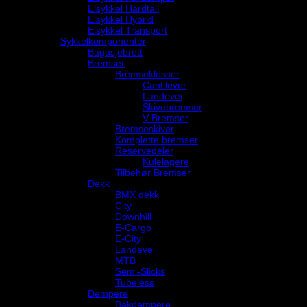
Elsykkel Hardtail
Elsykkel Hybrid
Elsykkel Transport
Sykkelkomponenter
Bagasjebrett
Bremser
Bremseklosser
Cantilever
Landevei
Skivebremser
V-Bremser
Bremseskiver
Komplette bremser
Reservedeler
Kulelagere
Tilbehør Bremser
Dekk
BMX dekk
City
Downhill
E-Cargo
E-City
Landevei
MTB
Semi-Slicks
Tubeless
Dempere
Bakdempere