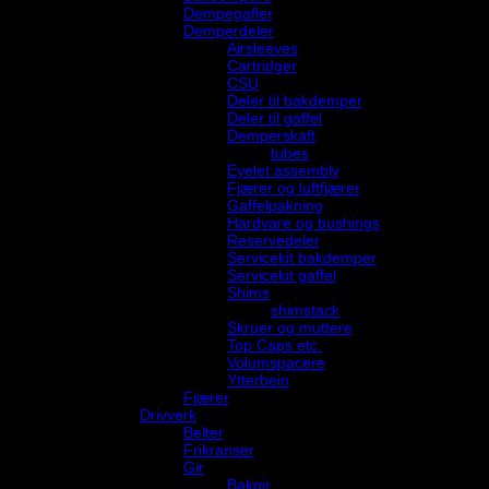
Dempegafler
Demperdeler
Airsleeves
Cartridger
CSU
Deler til bakdemper
Deler til gaffel
Demperskaft
tubes
Eyelet assembly
Fjærer og luftfjærer
Gaffelpakning
Hardvare og bushings
Reservedeler
Servicekit bakdemper
Servicekit gaffel
Shims
shimstack
Skruer og muttere
Top Caps etc.
Volumspacere
Ytterbein
Fjærer
Drivverk
Belter
Frikranser
Gir
Bakgir