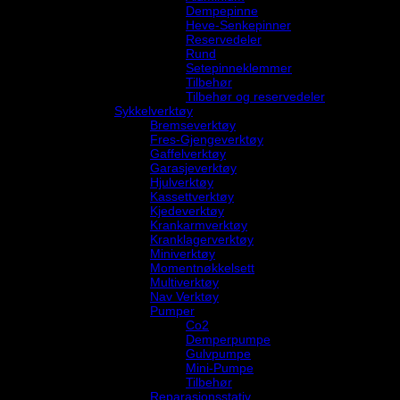
Dempepinne
Heve-Senkepinner
Reservedeler
Rund
Setepinneklemmer
Tilbehør
Tilbehør og reservedeler
Sykkelverktøy
Bremseverktøy
Fres-Gjengeverktøy
Gaffelverktøy
Garasjeverktøy
Hjulverktøy
Kassettverktøy
Kjedeverktøy
Krankarmverktøy
Kranklagerverktøy
Miniverktøy
Momentnøkkelsett
Multiverktøy
Nav Verktøy
Pumper
Co2
Demperpumpe
Gulvpumpe
Mini-Pumpe
Tilbehør
Reparasjonsstativ