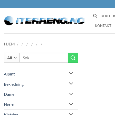
Skip
to
content
BEKLED
KONTAKT
HJEM
/
/
/
/
/
/
Søk
etter:
Alpint
Bekledning
Dame
Herre
Klatring