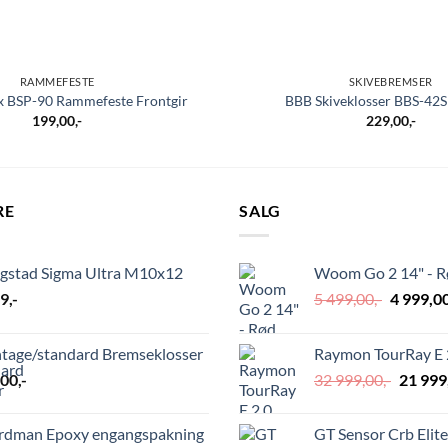
RAMMEFESTE
SKIVEBREMSER
ix BSP-90 Rammefeste Frontgir
BBB Skiveklosser BBS-42
199,00
,-
229,00
,-
RE
SALG
ngstad Sigma Ultra M10x12
Woom Go 2 14" - 
Opprinn
29
,-
5 499,00
,-
4 999,0
pris
var:
ntage/standard Bremseklosser
Raymon TourRay E 2
5
Opprin
,00
,-
32 999,00
,-
21 999
499,00,-.
pris
var:
rdman Epoxy engangspakning
GT Sensor Crb Elite
32