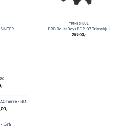
TRINSEHJUL
S SINTER
BBB RollerBoys BDP-07 Trinsehjul
259,00
,-
Rød
elig
Nåværende
0
,-
pris
er:
.0 herre - Blå
4
nelig
Nåværende
,00
,-
999,00,-.
pris
er:
 - Grå
21