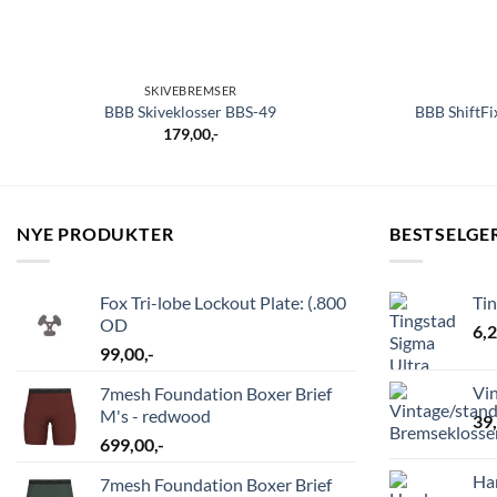
SKIVEBREMSER
BBB Skiveklosser BBS-49
BBB ShiftF
179,00
,-
NYE PRODUKTER
BESTSELGE
Fox Tri-lobe Lockout Plate: (.800
Ti
OD
6,
99,00
,-
Vi
7mesh Foundation Boxer Brief
M's - redwood
39
699,00
,-
Ha
7mesh Foundation Boxer Brief