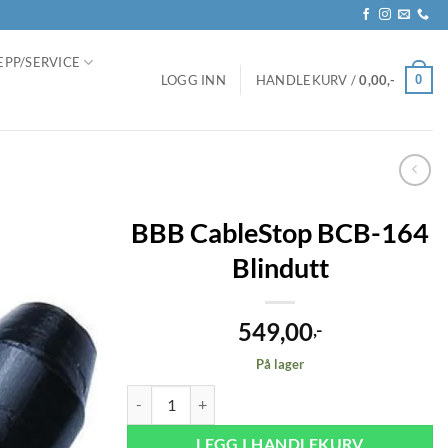
EPP/SERVICE
0
LOGG INN
HANDLEKURV /
0,00
,-
BBB CableStop BCB-164
Blindutt
549,00
,-
På lager
BBB CableStop BCB-164 Blindutt antall
LEGG I HANDLEKURV