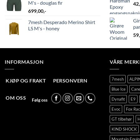
M's - douglas fir
42
699,00
,-
Gir
7mesh Desperado Merino Shirt
par
LS M's - honey
59
INFORMASJON
VÅRE MERK
7mesh
ALPI
KJØP OG FRAKT
PERSONVERN
Blue Ice
Cane
OM OSS
Dynafit
E9
Følg oss
Evoc
Fox Rac
GT tilbehør
H
KIND SHOCK
Mountain Equi