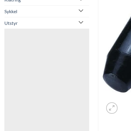
Sykkel
Utstyr