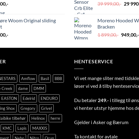
Opprin
,00
,-
39 999,00
,-
29 990
999,00,
pris
var:
øre Woom Original sliding
Moreno Hooded Wm
39
t
Bracken
999,00,
Opprinn
,00
,-
1 899,00
,-
949,00
,-
pris
var:
1
899,00,-.
ER
HENTESERVICE
Vi vet mange sliter med tidsk
NESTARS
Amflow
Basil
BBB
løser vi ved å tilby henteservic
 Creek
dame
DMM
EASTON
Edelrid
ENDURO
Du betaler
249.-
i tillegg til ø
vi henter utstyr hjemme hos d
ing Shox
Gregory
Grivel
aibike tilbehør
Helinox
herre
Gjelder i Asker og Bærum
KMC
Lapis
MAXXIS
Ta
kontakt
for avtale
pment
Nebo
Nitro
Ocun