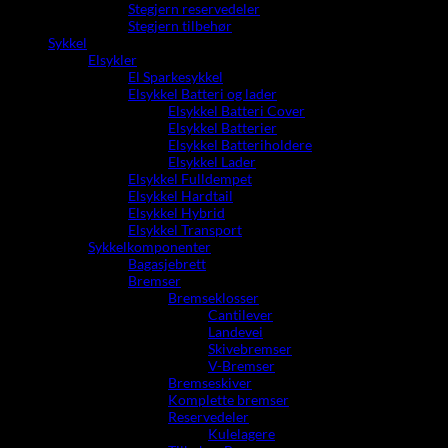
Stegjern reservedeler
Stegjern tilbehør
Sykkel
Elsykler
El Sparkesykkel
Elsykkel Batteri og lader
Elsykkel Batteri Cover
Elsykkel Batterier
Elsykkel Batteriholdere
Elsykkel Lader
Elsykkel Fulldempet
Elsykkel Hardtail
Elsykkel Hybrid
Elsykkel Transport
Sykkelkomponenter
Bagasjebrett
Bremser
Bremseklosser
Cantilever
Landevei
Skivebremser
V-Bremser
Bremseskiver
Komplette bremser
Reservedeler
Kulelagere