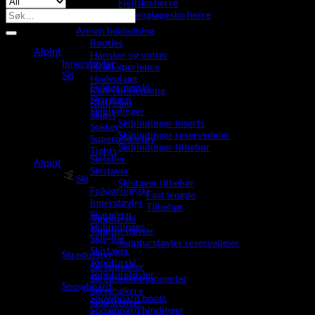
Fjellsko herre
Støtte
Søk
Terrengløpesko herre
26-
etter:
29"
Annen bekledning
antall
Booties
Alpint
Hansker og votter
Innerstøvler
HeatExperience
Ski
Hodeplagg
Frikjøringsski
Klatrebekledning
Skarejern
Klatresko
Skibindinger
Skjørt
Skibindinger inserts
Sokker
Skibindinger reservedeler
Superundertøy
Skibindinger tilbehør
Tights
Skifeller
Alpint
Skistaver
Ski
Skistaver tilbehør
Frikjøringsski
Fast lengde
Innerstøvler
Tilbehør
Skarejern
Toppturski
Skibindinger
Toppturstøvler
Skifeller
Toppturstøvler reservedeler
Skistaver
Skredutstyr
Toppturski
Skredpakker
Toppturstøvler
Skredsekkomponenter
Snowboard
Skredsøkere
Snowboard boots
Søkestenger
Snowboard bindinger
Spader