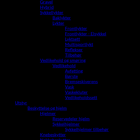
Gravel
Hybrid
Sykkellykter
Baklykter
Lykter
Frontlykter
Frontlykter - Elsykkel
Lyktsett
Multisportlykt
Reflekser
Tilbehør
Vedlikehold og smøring
Vedlikehold
Avfetting
Børste
Bremseskiverens
Vask
Vaskekluter
Vedlikeholdssett
Utstyr
Beskyttelse og hjelm
Hjelmer
Reservedeler hjelm
Sykkelhjelmer
Sykkelhjelmer tilbehør
Knebeskytter
Nakkebeskytter