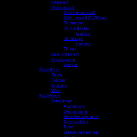
Integrert
Maskinlager
Med tommermål
Mini - opptil ID Ø9mm
Til demper
Til kranklager
kranker
Til linkage
rammer
Til nav
Semi-Integrert
Styrelager m
gjenger
Sykkellåser
Bøyle
Foldbar
Kjetting
Wire
Sykkelseter
Setepinner
Aluminium
Dempepinne
Heve-Senkepinner
Reservedeler
Rund
Setepinneklemmer