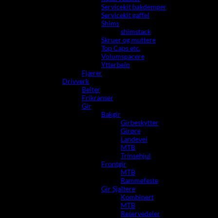
Servicekit bakdemper
Servicekit gaffel
Shims
shimstack
Skruer og muttere
Top Caps etc.
Volumspacere
Ytterbein
Fjærer
Drivverk
Belter
Frikranser
Gir
Bakgir
Girbeskytter
Girøre
Landevei
MTB
Trinsehjul
Frontgir
MTB
Rammefeste
Gir Sjaltere
Kombinert
MTB
Reservedeler