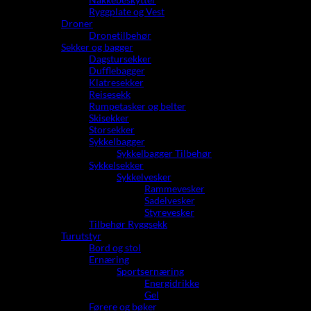
Ryggplate og Vest
Droner
Dronetilbehør
Sekker og bagger
Dagstursekker
Dufflebagger
Klatresekker
Reisesekk
Rumpetasker og belter
Skisekker
Storsekker
Sykkelbagger
Sykkelbagger Tilbehør
Sykkelsekker
Sykkelvesker
Rammevesker
Sadelvesker
Styrevesker
Tilbehør Ryggsekk
Turutstyr
Bord og stol
Ernæring
Sportsernæring
Energidrikke
Gel
Førere og bøker