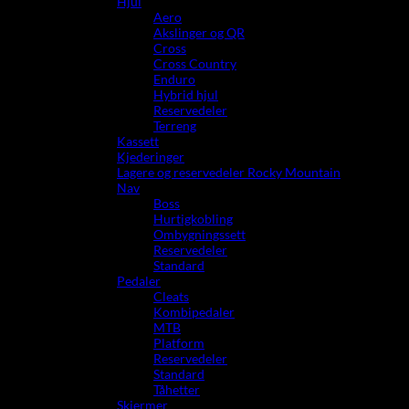
Hjul
Aero
Akslinger og QR
Cross
Cross Country
Enduro
Hybrid hjul
Reservedeler
Terreng
Kassett
Kjederinger
Lagere og reservedeler Rocky Mountain
Nav
Boss
Hurtigkobling
Ombygningssett
Reservedeler
Standard
Pedaler
Cleats
Kombipedaler
MTB
Platform
Reservedeler
Standard
Tåhetter
Skjermer