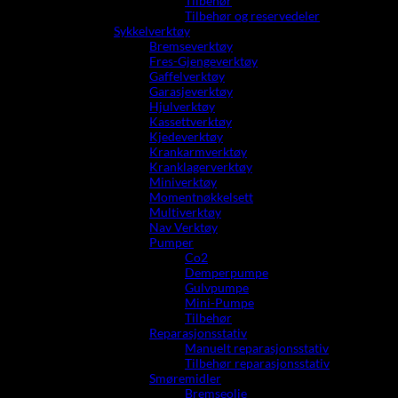
Tilbehør
Tilbehør og reservedeler
Sykkelverktøy
Bremseverktøy
Fres-Gjengeverktøy
Gaffelverktøy
Garasjeverktøy
Hjulverktøy
Kassettverktøy
Kjedeverktøy
Krankarmverktøy
Kranklagerverktøy
Miniverktøy
Momentnøkkelsett
Multiverktøy
Nav Verktøy
Pumper
Co2
Demperpumpe
Gulvpumpe
Mini-Pumpe
Tilbehør
Reparasjonsstativ
Manuelt reparasjonsstativ
Tilbehør reparasjonsstativ
Smøremidler
Bremseolje