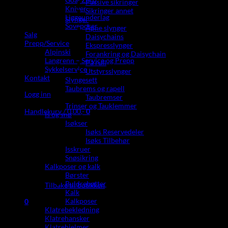
Passive sikringer
Kniver
Sikringer annet
Liggeunderlag
Slynger
Soveposer
Åpne slynger
Salg
Daisychains
Prepp/Service
Ekspresslynger
Alpinski
Forankring og Daisychain
Langrenn – Service og Prepp
På rull
Sykkelservice
Utstyrsslynger
Kontakt
Slyngesett
Taubrems og rapell
Logg inn
Taubremser
Trinser og Tauklemmer
Handlekurv /
0,00
,-
0
Is og snø
Isøkser
Isøks Reservedeler
Isøks Tilbehør
Isskruer
Snøsikring
Kalkposer og kalk
Du har ingen produkter i handlekurven.
Børster
Buldrebøtter
Tilbake til butikken
Kalk
Kalkposer
0
Klatrebekledning
Handlekurv
Klatrehansker
Klatrehjelmer