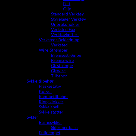
Fett
Olje
Standard Verktøy
Styrelager Verktøy
Unbrakonøkler
Verksted Fox
Verktøykoffert
Verksteds Bekledning
Verksted
Wire-Strømper
Bremsestrømpe
Bremsewire
Girstrømpe
Girwire
Tilbehør
Sykkeltilbehør
Flaskestativ
Kurver
Rammetilbehør
Ringeklokker
Sykkelspeil
Sykkelstøtter
Sykler
Barnesykkel
Skjermer barn
Fulldempet