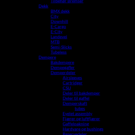
Tilbehør Bremser
Dekk
BMX dekk
City
Downhill
E-Cargo
E-City
Landevei
MTB
Semi-Slicks
Tubeless
Dempere
Bakdempere
Dempegafler
Demperdeler
Airsleeves
Cartridger
CSU
Deler til bakdemper
Deler til gaffel
Demperskaft
tubes
Eyelet assembly
Fjærer og luftfjærer
Gaffelpakning
Hardvare og bushings
Reservedeler