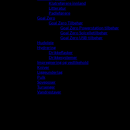
Klatreførere innland
Litteratur
Padleførere
Goal Zero
Goal Zero Tilbehør
Goal Zero Powerstation tilbehør
Goal Zero Solcelletilbehør
Goal Zero USB-tilbehør
Hudpleie
Hydrering
Drikkeflasker
Drikkesystemer
Impregnering og vedlikehold
Kniver
Liggeunderlag
Pulk
Soveposer
Tursenger
Vandrestaver