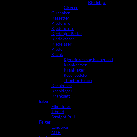
Kjedehjul
Girører
Girspaker
Kassetter
Kjedefører
Kjedeførere
Kjedehjul Belter
Kjedekasser
Kjedelåser
Kjeder
Krank
Kjedeførere og bashguard
Krankarmer
Kranklager
Reservedeler
Tilbehør Krank
Krankdrev
Kranklager
Kranksett
Eiker
Eikenipler
J-bend
Straight Pull
Felger
Landevei
MTB