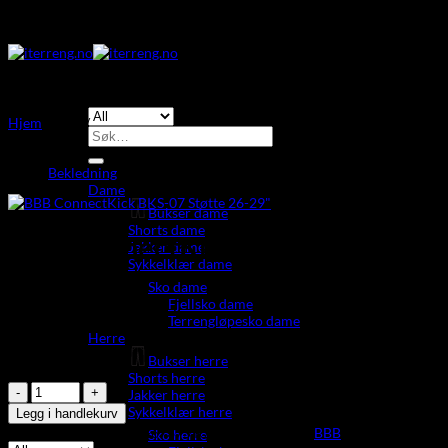
Skip
to
content
Hjem
/
/
/
/
/
/
Søk
etter:
Bekledning
Dame
Bukser dame
Shorts dame
BBB ConnectKick BKS-07 Støtte
Jakker dame
Sykkelklær dame
26-29″
Sko dame
Fjellsko dame
Terrengløpesko dame
279,00
,-
Herre
På lager
Bukser herre
Shorts herre
BBB
Jakker herre
ConnectKick
Sykkelklær herre
Legg i handlekurv
BKS-
Produktnummer:
DLR-67375
Kategori:
Stikkord:
BBB
Sko herre
07