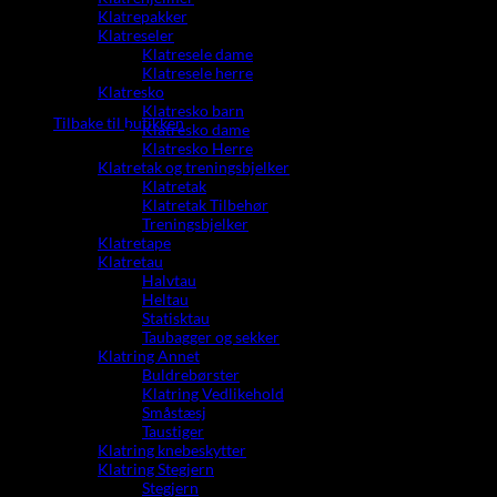
Klatrepakker
Klatreseler
Klatresele dame
Klatresele herre
Du har ingen produkter i handlekurven.
Klatresko
Klatresko barn
Tilbake til butikken
Klatresko dame
Klatresko Herre
Klatretak og treningsbjelker
Klatretak
Klatretak Tilbehør
Treningsbjelker
Klatretape
Klatretau
Halvtau
Heltau
Statisktau
Taubagger og sekker
Klatring Annet
Buldrebørster
Klatring Vedlikehold
Småstæsj
Taustiger
Klatring knebeskytter
Klatring Stegjern
Stegjern