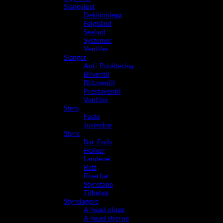
Slangeløst
Dekkinnlegg
Felgbånd
Sealant
Systemer
Ventiler
Slanger
Anti-Punktering
Bilventil
Blitzventil
Prestaventil
Ventiler
Stem
Faste
Justerbar
Styre
Bar-Ends
Holker
Landevei
Rett
Riserbar
Styretape
Tilbehør
Styrelagere
A-head plugg
A-head stjerne