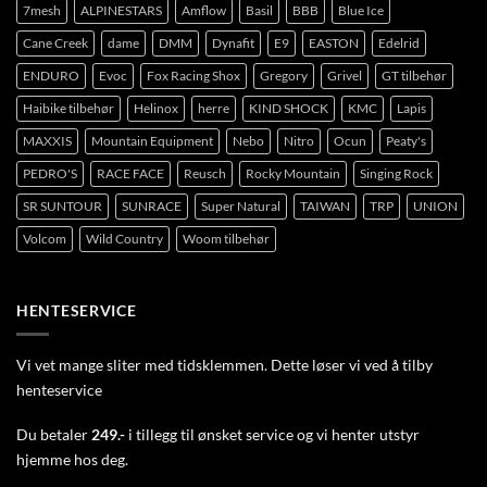
7mesh
ALPINESTARS
Amflow
Basil
BBB
Blue Ice
Cane Creek
dame
DMM
Dynafit
E9
EASTON
Edelrid
ENDURO
Evoc
Fox Racing Shox
Gregory
Grivel
GT tilbehør
Haibike tilbehør
Helinox
herre
KIND SHOCK
KMC
Lapis
MAXXIS
Mountain Equipment
Nebo
Nitro
Ocun
Peaty's
PEDRO'S
RACE FACE
Reusch
Rocky Mountain
Singing Rock
SR SUNTOUR
SUNRACE
Super Natural
TAIWAN
TRP
UNION
Volcom
Wild Country
Woom tilbehør
HENTESERVICE
Vi vet mange sliter med tidsklemmen. Dette løser vi ved å tilby
henteservice
Du betaler
249.-
i tillegg til ønsket service og vi henter utstyr
hjemme hos deg.