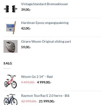
Vintage/standard Bremseklosser
39,00
,-
Hardman Epoxy engangspakning
42,00
,-
Girøre Woom Original sliding part
59,00
,-
SALG
Woom Go 2 14" - Rød
Opprinnelig
Nåværende
5 499,00
,-
4 999,00
,-
pris
pris
var:
er:
5
4
Raymon TourRay E 2.0 herre - Blå
499,00,-.
999,00,-.
Opprinnelig
Nåværende
32 999,00
,-
21 999,00
,-