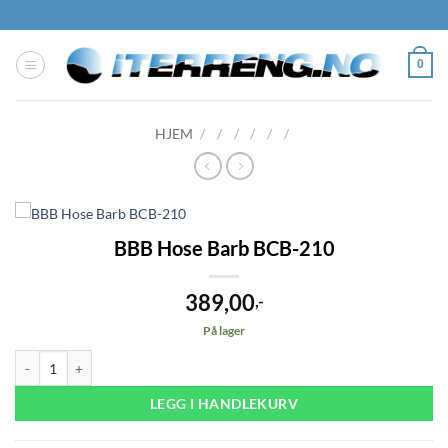
Skip
to
content
0
HJEM
/
/
/
/
/
/
BBB Hose Barb BCB-210
389,00
,-
På lager
BBB Hose Barb BCB-210 antall
LEGG I HANDLEKURV