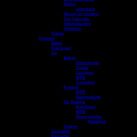
Shims
shimstack
Skruer og muttere
Top Caps etc.
Volumspacere
Ytterbein
Fjærer
Drivverk
Belter
Frikranser
Gir
Bakgir
Girbeskytter
Girøre
Landevei
MTB
Trinsehjul
Frontgir
MTB
Rammefeste
Gir Sjaltere
Kombinert
MTB
Reservedeler
Kjedehjul
Girører
Girspaker
Kassetter