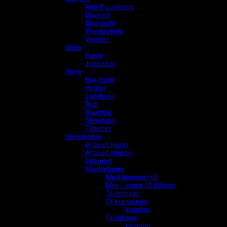
Anti-Punktering
Bilventil
Blitzventil
Prestaventil
Ventiler
Stem
Faste
Justerbar
Styre
Bar-Ends
Holker
Landevei
Rett
Riserbar
Styretape
Tilbehør
Styrelagere
A-head plugg
A-head stjerne
Integrert
Maskinlager
Med tommermål
Mini - opptil ID Ø9mm
Til demper
Til kranklager
kranker
Til linkage
rammer