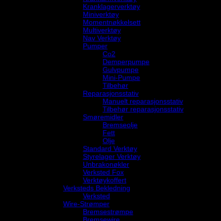
Kranklagerverktøy
Miniverktøy
Momentnøkkelsett
Multiverktøy
Nav Verktøy
Pumper
Co2
Demperpumpe
Gulvpumpe
Mini-Pumpe
Tilbehør
Reparasjonsstativ
Manuelt reparasjonsstativ
Tilbehør reparasjonsstativ
Smøremidler
Bremseolje
Fett
Olje
Standard Verktøy
Styrelager Verktøy
Unbrakonøkler
Verksted Fox
Verktøykoffert
Verksteds Bekledning
Verksted
Wire-Strømper
Bremsestrømpe
Bremsewire