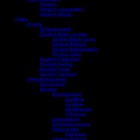
Stegjern
Stegjern reservedeler
Stegjern tilbehør
Sykkel
Elsykler
El Sparkesykkel
Elsykkel Batteri og lader
Elsykkel Batteri Cover
Elsykkel Batterier
Elsykkel Batteriholdere
Elsykkel Lader
Elsykkel Fulldempet
Elsykkel Hardtail
Elsykkel Hybrid
Elsykkel Transport
Sykkelkomponenter
Bagasjebrett
Bremser
Bremseklosser
Cantilever
Landevei
Skivebremser
V-Bremser
Bremseskiver
Komplette bremser
Reservedeler
Kulelagere
Tilbehør Bremser