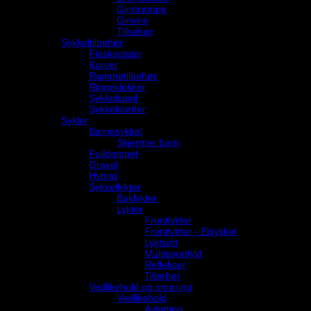
Girstrømpe
Girwire
Tilbehør
Sykkeltilbehør
Flaskestativ
Kurver
Rammetilbehør
Ringeklokker
Sykkelspeil
Sykkelstøtter
Sykler
Barnesykkel
Skjermer barn
Fulldempet
Gravel
Hybrid
Sykkellykter
Baklykter
Lykter
Frontlykter
Frontlykter - Elsykkel
Lyktsett
Multisportlykt
Reflekser
Tilbehør
Vedlikehold og smøring
Vedlikehold
Avfetting