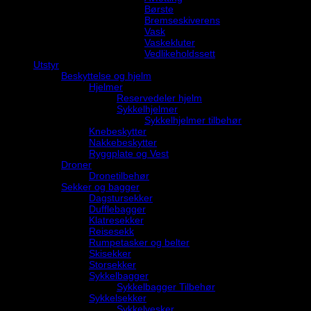
Børste
Bremseskiverens
Vask
Vaskekluter
Vedlikeholdssett
Utstyr
Beskyttelse og hjelm
Hjelmer
Reservedeler hjelm
Sykkelhjelmer
Sykkelhjelmer tilbehør
Knebeskytter
Nakkebeskytter
Ryggplate og Vest
Droner
Dronetilbehør
Sekker og bagger
Dagstursekker
Dufflebagger
Klatresekker
Reisesekk
Rumpetasker og belter
Skisekker
Storsekker
Sykkelbagger
Sykkelbagger Tilbehør
Sykkelsekker
Sykkelvesker