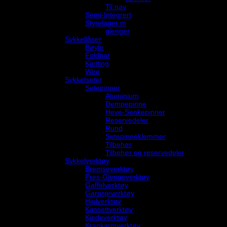
Til nav
Semi-Integrert
Styrelager m
gjenger
Sykkellåser
Bøyle
Foldbar
Kjetting
Wire
Sykkelseter
Setepinner
Aluminium
Dempepinne
Heve-Senkepinner
Reservedeler
Rund
Setepinneklemmer
Tilbehør
Tilbehør og reservedeler
Sykkelverktøy
Bremseverktøy
Fres-Gjengeverktøy
Gaffelverktøy
Garasjeverktøy
Hjulverktøy
Kassettverktøy
Kjedeverktøy
Krankarmverktøy