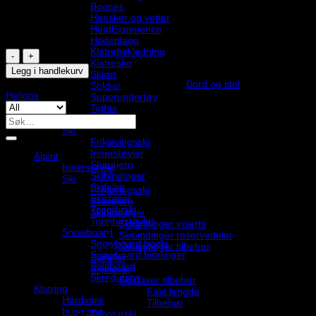
Booties
3 199,00
,-
Hansker og votter
HeatExperience
På lager
Hodeplagg
Klatrebekledning
Café
Klatresko
Chair
Legg i handlekurv
Skjørt
Home
Produktnummer:
XCS-169797
Kategori:
Bord og stol
Stikkord:
Sokker
-
Helinox
Superundertøy
Pelican/Black
Tights
antall
Søk
Alpint
etter:
Ski
Frikjøringsski
Innerstøvler
Alpint
Skarejern
Innerstøvler
Skibindinger
Ski
Skifeller
Frikjøringsski
Skistaver
Skarejern
Toppturski
Skibindinger
Toppturstøvler
Skibindinger inserts
Snowboard
Skibindinger reservedeler
Snowboard boots
Skibindinger tilbehør
Snowboard bindinger
Skifeller
Splitboard
Skistaver
Skredutstyr
Skistaver tilbehør
Klatring
Fast lengde
Hardvare
Tilbehør
Is og snø
Toppturski