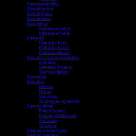
Klatrebekledning
Klatrehansker
Klatrehjelmer
Klatrepakker
Klatreseler
Klatresele dame
Klatresele herre
Klatresko
Klatresko barn
Klatresko dame
Klatresko Herre
Klatretak og treningsbjelker
Klatretak
Klatretak Tilbehør
Treningsbjelker
Klatretape
Klatretau
Halvtau
Heltau
Statisktau
Taubagger og sekker
Klatring Annet
Buldrebørster
Klatring Vedlikehold
Småstæsj
Taustiger
Klatring knebeskytter
Klatring Stegjern