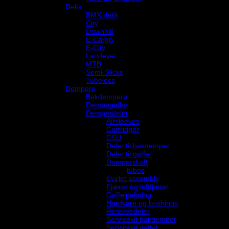
Dekk
BMX dekk
City
Downhill
E-Cargo
E-City
Landevei
MTB
Semi-Slicks
Tubeless
Dempere
Bakdempere
Dempegafler
Demperdeler
Airsleeves
Cartridger
CSU
Deler til bakdemper
Deler til gaffel
Demperskaft
tubes
Eyelet assembly
Fjærer og luftfjærer
Gaffelpakning
Hardvare og bushings
Reservedeler
Servicekit bakdemper
Servicekit gaffel