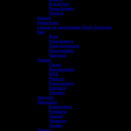
Hybrid hjul
Reservedeler
Terreng
Kassett
Kjederinger
Lagere og reservedeler Rocky Mountain
Nav
Boss
Hurtigkobling
Ombygningssett
Reservedeler
Standard
Pedaler
Cleats
Kombipedaler
MTB
Platform
Reservedeler
Standard
Tåhetter
Skjermer
Slangeløst
Dekkinnlegg
Felgbånd
Sealant
Systemer
Ventiler
Slanger