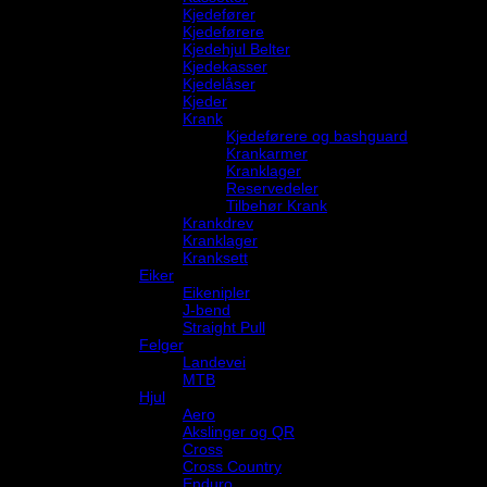
Kjedefører
Kjedeførere
Kjedehjul Belter
Kjedekasser
Kjedelåser
Kjeder
Krank
Kjedeførere og bashguard
Krankarmer
Kranklager
Reservedeler
Tilbehør Krank
Krankdrev
Kranklager
Kranksett
Eiker
Eikenipler
J-bend
Straight Pull
Felger
Landevei
MTB
Hjul
Aero
Akslinger og QR
Cross
Cross Country
Enduro