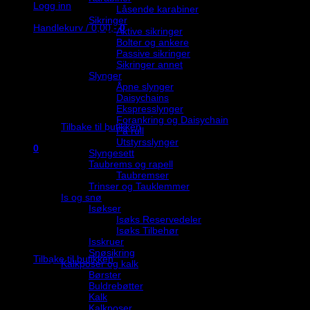
Logg inn
Låsende karabiner
Sikringer
Handlekurv /
0,00
,-
0
Aktive sikringer
Bolter og ankere
Passive sikringer
Sikringer annet
Slynger
Åpne slynger
Daisychains
Du har ingen produkter i handlekurven.
Ekspresslynger
Forankring og Daisychain
Tilbake til butikken
På rull
Utstyrsslynger
0
Slyngesett
Handlekurv
Taubrems og rapell
Taubremser
Trinser og Tauklemmer
Is og snø
Isøkser
Isøks Reservedeler
Isøks Tilbehør
Du har ingen produkter i handlekurven.
Isskruer
Snøsikring
Tilbake til butikken
Kalkposer og kalk
Børster
Buldrebøtter
Kalk
Kalkposer