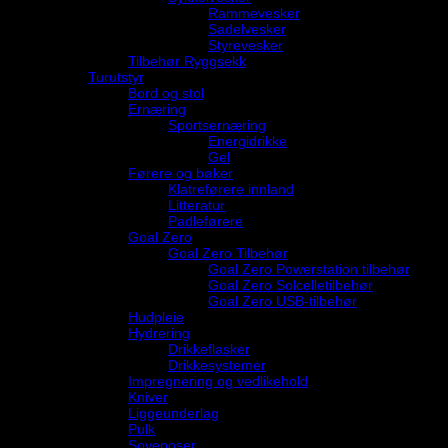
Rammevesker
Sadelvesker
Styrevesker
Tilbehør Ryggsekk
Turutstyr
Bord og stol
Ernæring
Sportsernæring
Energidrikke
Gel
Førere og bøker
Klatreførere innland
Litteratur
Padleførere
Goal Zero
Goal Zero Tilbehør
Goal Zero Powerstation tilbehør
Goal Zero Solcelletilbehør
Goal Zero USB-tilbehør
Hudpleie
Hydrering
Drikkeflasker
Drikkesystemer
Impregnering og vedlikehold
Kniver
Liggeunderlag
Pulk
Soveposer