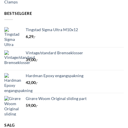
BESTSELGERE
Tingstad Sigma Ultra M10x12
6,29
,-
Vintage/standard Bremseklosser
39,00
,-
Hardman Epoxy engangspakning
42,00
,-
Girøre Woom Original sliding part
59,00
,-
SALG