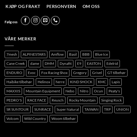
KJØP OG FRAKT
PERSONVERN
OM OSS
Følg oss
VÅRE MERKER
7mesh
ALPINESTARS
Amflow
Basil
BBB
Blue Ice
Cane Creek
dame
DMM
Dynafit
E9
EASTON
Edelrid
ENDURO
Evoc
Fox Racing Shox
Gregory
Grivel
GT tilbehør
Haibike tilbehør
Helinox
herre
KIND SHOCK
KMC
Lapis
MAXXIS
Mountain Equipment
Nebo
Nitro
Ocun
Peaty's
PEDRO'S
RACE FACE
Reusch
Rocky Mountain
Singing Rock
SR SUNTOUR
SUNRACE
Super Natural
TAIWAN
TRP
UNION
Volcom
Wild Country
Woom tilbehør