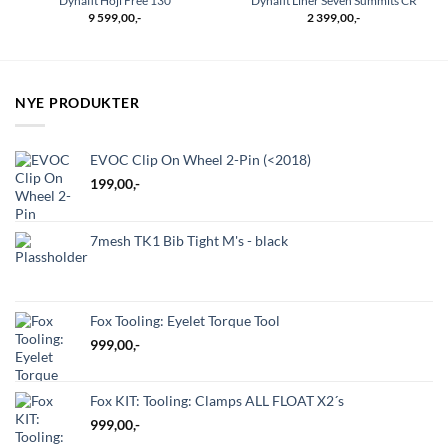
Dynafit Hoji Free 130
Dynafit Liner Seven Summits CR
9 599,00
,-
2 399,00
,-
NYE PRODUKTER
EVOC Clip On Wheel 2-Pin (<2018)
199,00
,-
7mesh TK1 Bib Tight M's - black
Fox Tooling: Eyelet Torque Tool
999,00
,-
Fox KIT: Tooling: Clamps ALL FLOAT X2´s
999,00
,-