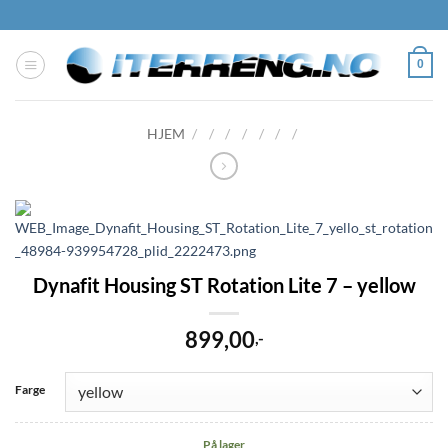
Skip
to
content
0
HJEM
/
/
/
/
/
/
/
Dynafit Housing ST Rotation Lite 7 – yellow
899,00
,-
Farge
På lager