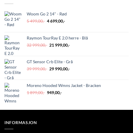
Woom Go 2 14" - Rød
Opprinnelig
Nåværende
5 499,00
,-
4 699,00
,-
pris
pris
var:
er:
5
4
Raymon TourRay E 2.0 herre - Blå
499,00,-.
699,00,-.
Opprinnelig
Nåværende
32 999,00
,-
21 999,00
,-
pris
pris
var:
er:
GT Sensor Crb Elite - Grå
32
21
999,00,-.
999,00,-.
Opprinnelig
Nåværende
39 999,00
,-
29 990,00
,-
pris
pris
var:
er:
Moreno Hooded Wmns Jacket - Bracken
39
29
999,00,-.
990,00,-.
Opprinnelig
Nåværende
1 899,00
,-
949,00
,-
pris
pris
var:
er:
1
949,00,-.
899,00,-.
INFORMASJON