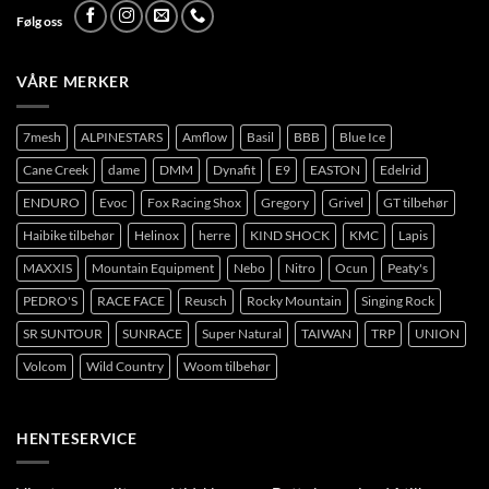
Følg oss
VÅRE MERKER
7mesh
ALPINESTARS
Amflow
Basil
BBB
Blue Ice
Cane Creek
dame
DMM
Dynafit
E9
EASTON
Edelrid
ENDURO
Evoc
Fox Racing Shox
Gregory
Grivel
GT tilbehør
Haibike tilbehør
Helinox
herre
KIND SHOCK
KMC
Lapis
MAXXIS
Mountain Equipment
Nebo
Nitro
Ocun
Peaty's
PEDRO'S
RACE FACE
Reusch
Rocky Mountain
Singing Rock
SR SUNTOUR
SUNRACE
Super Natural
TAIWAN
TRP
UNION
Volcom
Wild Country
Woom tilbehør
HENTESERVICE