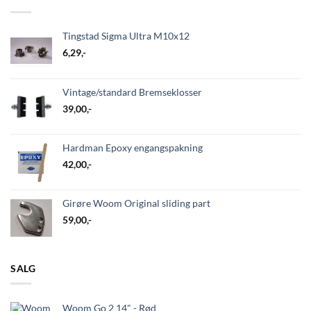
Tingstad Sigma Ultra M10x12
6,29
,-
Vintage/standard Bremseklosser
39,00
,-
Hardman Epoxy engangspakning
42,00
,-
Girøre Woom Original sliding part
59,00
,-
SALG
Woom Go 2 14" - Rød