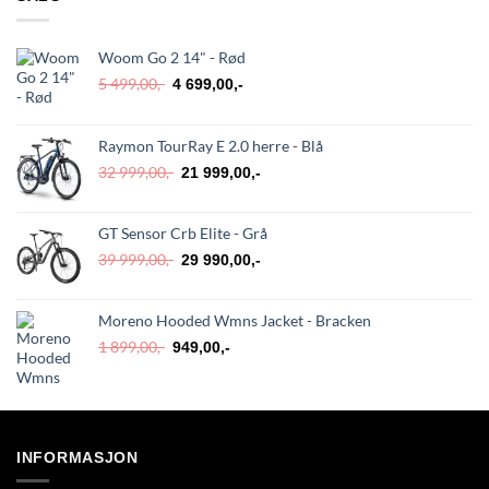
Woom Go 2 14" - Rød
Opprinnelig
Nåværende
5 499,00
,-
4 699,00
,-
pris
pris
var:
er:
5
4
Raymon TourRay E 2.0 herre - Blå
499,00,-.
699,00,-.
Opprinnelig
Nåværende
32 999,00
,-
21 999,00
,-
pris
pris
var:
er:
GT Sensor Crb Elite - Grå
32
21
999,00,-.
999,00,-.
Opprinnelig
Nåværende
39 999,00
,-
29 990,00
,-
pris
pris
var:
er:
Moreno Hooded Wmns Jacket - Bracken
39
29
999,00,-.
990,00,-.
Opprinnelig
Nåværende
1 899,00
,-
949,00
,-
pris
pris
var:
er:
1
949,00,-.
899,00,-.
INFORMASJON