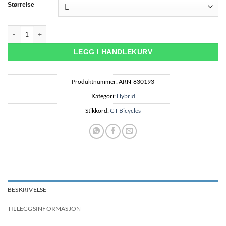
Størrelse
GT Transeo Comp W - Grå antall
LEGG I HANDLEKURV
Produktnummer:
ARN-830193
Kategori:
Hybrid
Stikkord:
GT Bicycles
BESKRIVELSE
TILLEGGSINFORMASJON