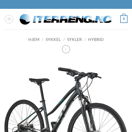
Skip
to
content
0
HJEM
/
SYKKEL
/
SYKLER
/
HYBRID