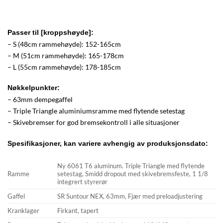
Passer til [kroppshøyde]:
– S (48cm rammehøyde): 152-165cm
– M (51cm rammehøyde): 165-178cm
– L (55cm rammehøyde): 178-185cm
Nøkkelpunkter:
– 63mm dempegaffel
– Triple Triangle aluminiumsramme med flytende setestag
– Skivebremser for god bremsekontroll i alle situasjoner
Spesifikasjoner, kan variere avhengig av produksjonsdato:
Ny 6061 T6 aluminum. Triple Triangle med flytende
Ramme
setestag, Smidd dropout med skivebremsfeste, 1 1/8
integrert styrerør
Gaffel
SR Suntour NEX, 63mm, Fjær med preloadjustering
Kranklager
Firkant, tapert