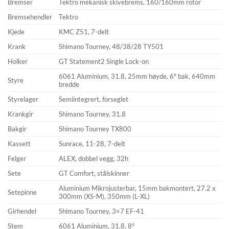
Bremser
Tektro mekanisk skivebrems, 160/160mm rotor
Bremsehendler
Tektro
Kjede
KMC Z51, 7-delt
Krank
Shimano Tourney, 48/38/28 TY501
Holker
GT Statement2 Single Lock-on
6061 Aluminium, 31.8, 25mm høyde, 6° bak, 640mm
Styre
bredde
Styrelager
Semiintegrert, forseglet
Krankgir
Shimano Tourney, 31.8
Bakgir
Shimano Tourney TX800
Kassett
Sunrace, 11-28, 7-delt
Felger
ALEX, dobbel vegg, 32h
Sete
GT Comfort, stålskinner
Aluminium Mikrojusterbar, 15mm bakmontert, 27.2 x
Setepinne
300mm (XS-M), 350mm (L-XL)
Girhendel
Shimano Tourney, 3×7 EF-41
Stem
6061 Aluminium, 31.8, 8°