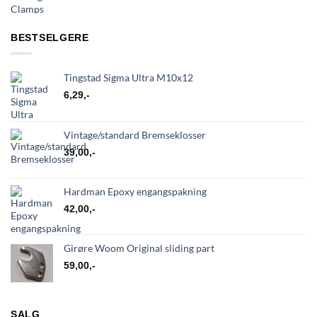
BESTSELGERE
Tingstad Sigma Ultra M10x12
6,29
,-
Vintage/standard Bremseklosser
39,00
,-
Hardman Epoxy engangspakning
42,00
,-
Girøre Woom Original sliding part
59,00
,-
SALG