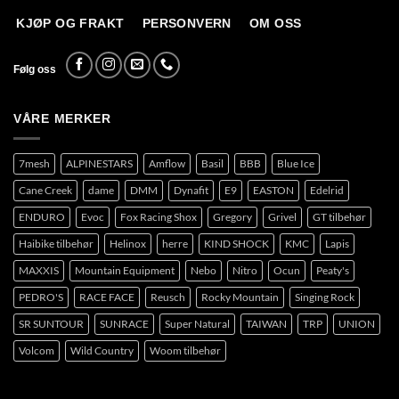
KJØP OG FRAKT
PERSONVERN
OM OSS
Følg oss
VÅRE MERKER
7mesh
ALPINESTARS
Amflow
Basil
BBB
Blue Ice
Cane Creek
dame
DMM
Dynafit
E9
EASTON
Edelrid
ENDURO
Evoc
Fox Racing Shox
Gregory
Grivel
GT tilbehør
Haibike tilbehør
Helinox
herre
KIND SHOCK
KMC
Lapis
MAXXIS
Mountain Equipment
Nebo
Nitro
Ocun
Peaty's
PEDRO'S
RACE FACE
Reusch
Rocky Mountain
Singing Rock
SR SUNTOUR
SUNRACE
Super Natural
TAIWAN
TRP
UNION
Volcom
Wild Country
Woom tilbehør