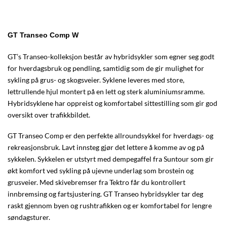
GT Transeo Comp W
GT’s Transeo-kolleksjon består av hybridsykler som egner seg godt
for hverdagsbruk og pendling, samtidig som de gir mulighet for
sykling på grus- og skogsveier. Syklene leveres med store,
lettrullende hjul montert på en lett og sterk aluminiumsramme.
Hybridsyklene har oppreist og komfortabel sittestilling som gir god
oversikt over trafikkbildet.
GT Transeo Comp er den perfekte allroundsykkel for hverdags- og
rekreasjonsbruk. Lavt innsteg gjør det lettere å komme av og på
sykkelen. Sykkelen er utstyrt med dempegaffel fra Suntour som gir
økt komfort ved sykling på ujevne underlag som brostein og
grusveier. Med skivebremser fra Tektro får du kontrollert
innbremsing og fartsjustering. GT Transeo hybridsykler tar deg
raskt gjennom byen og rushtrafikken og er komfortabel for lengre
søndagsturer.