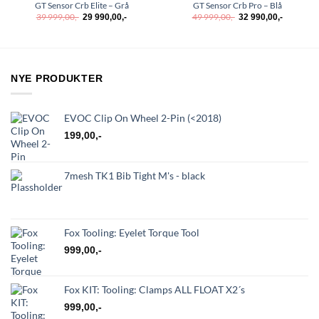
GT Sensor Crb Elite – Grå
GT Sensor Crb Pro – Blå
Opprinnelig
Nåværende
Opprinnelig
Nåværen
39 999,00
,-
49 999,00
,-
29 990,00
,-
32 990,00
,-
pris
pris
pris
pris
var:
er:
var:
er:
39
29
49
32
999,00,-.
990,00,-.
999,00,-.
990,00,-.
NYE PRODUKTER
EVOC Clip On Wheel 2-Pin (<2018)
199,00
,-
7mesh TK1 Bib Tight M's - black
Fox Tooling: Eyelet Torque Tool
999,00
,-
Fox KIT: Tooling: Clamps ALL FLOAT X2´s
999,00
,-