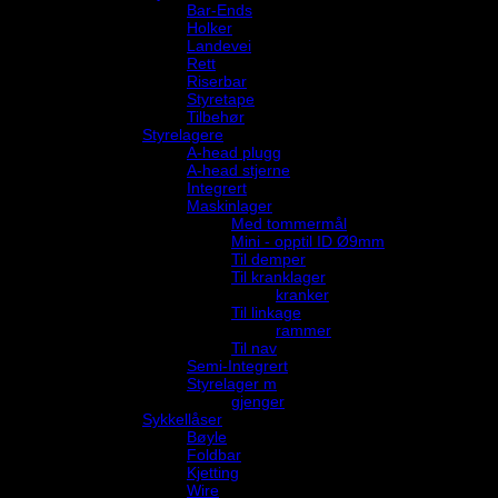
Bar-Ends
Holker
Landevei
Rett
Riserbar
Styretape
Tilbehør
Styrelagere
A-head plugg
A-head stjerne
Integrert
Maskinlager
Med tommermål
Mini - opptil ID Ø9mm
Til demper
Til kranklager
kranker
Til linkage
rammer
Til nav
Semi-Integrert
Styrelager m
gjenger
Sykkellåser
Bøyle
Foldbar
Kjetting
Wire