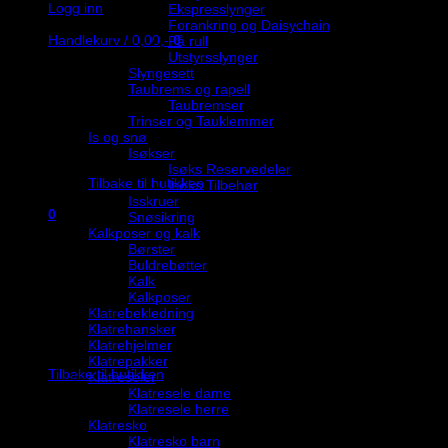
Logg inn
Ekspresslynger
Forankring og Daisychain
Handlekurv /
0,00
,-
0
På rull
Utstyrsslynger
Slyngesett
Taubrems og rapell
Taubremser
Trinser og Tauklemmer
Is og snø
Isøkser
Du har ingen produkter i handlekurven.
Isøks Reservedeler
Tilbake til butikken
Isøks Tilbehør
Isskruer
0
Snøsikring
Handlekurv
Kalkposer og kalk
Børster
Buldrebøtter
Kalk
Kalkposer
Klatrebekledning
Klatrehansker
Du har ingen produkter i handlekurven.
Klatrehjelmer
Klatrepakker
Tilbake til butikken
Klatreseler
Klatresele dame
Klatresele herre
Klatresko
Klatresko barn