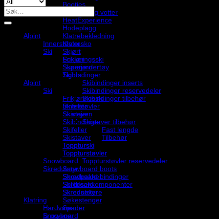
optimized
Booties
Søk
29"
Hansker og votter
etter:
-
HeatExperience
shiny
Hodeplagg
black
Alpint
Klatrebekledning
antall
Innerstøvler
Klatresko
Ski
Skjørt
Frikjøringsski
Sokker
Skarejern
Superundertøy
Skibindinger
Tights
Skibindinger inserts
Alpint
Skibindinger reservedeler
Ski
Skibindinger tilbehør
Frikjøringsski
Skifeller
Innerstøvler
Skistaver
Skarejern
Skistaver tilbehør
Skibindinger
Fast lengde
Skifeller
Tilbehør
Skistaver
Toppturski
Toppturski
Toppturstøvler
Toppturstøvler
Toppturstøvler reservedeler
Snowboard
Skredutstyr
Snowboard boots
Skredpakker
Snowboard bindinger
Skredsekkomponenter
Splitboard
Skredsøkere
Skredutstyr
Søkestenger
Klatring
Spader
Hardvare
Snowboard
Is og snø