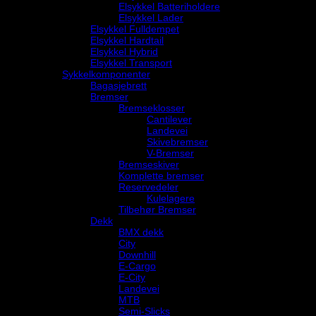
Elsykkel Batteriholdere
Elsykkel Lader
Elsykkel Fulldempet
Elsykkel Hardtail
Elsykkel Hybrid
Elsykkel Transport
Sykkelkomponenter
Bagasjebrett
Bremser
Bremseklosser
Cantilever
Landevei
Skivebremser
V-Bremser
Bremseskiver
Komplette bremser
Reservedeler
Kulelagere
Tilbehør Bremser
Dekk
BMX dekk
City
Downhill
E-Cargo
E-City
Landevei
MTB
Semi-Slicks