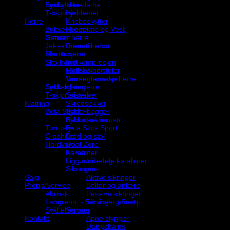
Sykkelklær dame
Beskyttelse
T-skjorter damer
Hjelmer
Herre
Knebeskytter
Bukser herre
Ryggplate og Vest
Genser herre
Droner
Jakker herre
Dronetilbehør
Shorts herre
Restitusjon
Sko herre
Luftkompresjon
Fjellsko herre
Massasjepistoler
Terrengløpesko herre
Varmemassasje
Sykkelklær herre
Sekk og bag
T-skjorter herre
Skisekker
Klatring
Skredsekker
Beta Stick
Sykkelbagger
Beta stick industri
Sykkelsekker
Beta Stick Sport
Turutstyr
Crashpads
Bord og stol
Hardvare
Goal Zero
Karabiner
Kniver
Låsende karabiner
Liggeunderlag
Sikringer
Soveposer
Aktive sikringer
Salg
Bolter og ankere
Prepp/Service
Passive sikringer
Alpinski
Sikringer annet
Langrenn – Service og Prepp
Slynger
Sykkelservice
Åpne slynger
Kontakt
Daisychains