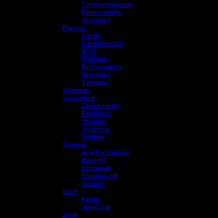
Ombygningssett
Reservedeler
Standard
Pedaler
Cleats
Kombipedaler
MTB
Platform
Reservedeler
Standard
Tåhetter
Skjermer
Slangeløst
Dekkinnlegg
Felgbånd
Sealant
Systemer
Ventiler
Slanger
Anti-Punktering
Bilventil
Blitzventil
Prestaventil
Ventiler
Stem
Faste
Justerbar
Styre