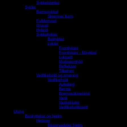
Sykkelstøtter
Sykler
Barnesykkel
Skjermer barn
Fulldempet
Gravel
Hybrid
Sykkellykter
Baklykter
Lykter
Frontlykter
Frontlykter - Elsykkel
Lyktsett
Multisportlykt
Reflekser
Tilbehør
Vedlikehold og smøring
Vedlikehold
Avfetting
Børste
Bremseskiverens
Vask
Vaskekluter
Vedlikeholdssett
Utstyr
Beskyttelse og hjelm
Hjelmer
Reservedeler hjelm