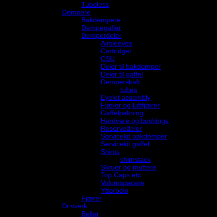
Tubeless
Dempere
Bakdempere
Dempegafler
Demperdeler
Airsleeves
Cartridger
CSU
Deler til bakdemper
Deler til gaffel
Demperskaft
tubes
Eyelet assembly
Fjærer og luftfjærer
Gaffelpakning
Hardvare og bushings
Reservedeler
Servicekit bakdemper
Servicekit gaffel
Shims
shimstack
Skruer og muttere
Top Caps etc.
Volumspacere
Ytterbein
Fjærer
Drivverk
Belter