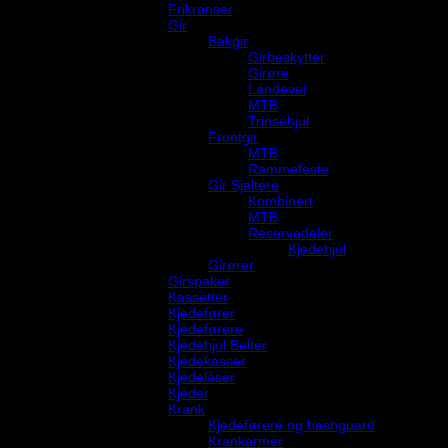
Frikranser
Gir
Bakgir
Girbeskytter
Girøre
Landevei
MTB
Trinsehjul
Frontgir
MTB
Rammefeste
Gir Sjaltere
Kombinert
MTB
Reservedeler
Kjedehjul
Girører
Girspaker
Kassetter
Kjedefører
Kjedeførere
Kjedehjul Belter
Kjedekasser
Kjedelåser
Kjeder
Krank
Kjedeførere og bashguard
Krankarmer