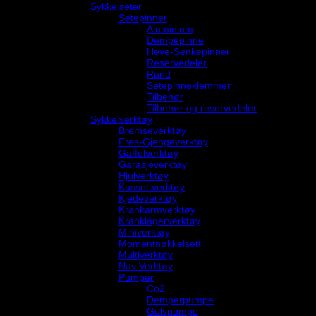
Sykkelseter
Setepinner
Aluminium
Dempepinne
Heve-Senkepinner
Reservedeler
Rund
Setepinneklemmer
Tilbehør
Tilbehør og reservedeler
Sykkelverktøy
Bremseverktøy
Fres-Gjengeverktøy
Gaffelverktøy
Garasjeverktøy
Hjulverktøy
Kassettverktøy
Kjedeverktøy
Krankarmverktøy
Kranklagerverktøy
Miniverktøy
Momentnøkkelsett
Multiverktøy
Nav Verktøy
Pumper
Co2
Demperpumpe
Gulvpumpe