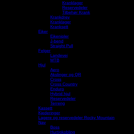
Kranklager
Reservedeler
Tilbehør Krank
Krankdrev
Kranklager
Kranksett
Eiker
Eikenipler
J-bend
Straight Pull
Felger
Landevei
MTB
Hjul
Aero
Akslinger og QR
Cross
Cross Country
Enduro
Hybrid hjul
Reservedeler
Terreng
Kassett
Kjederinger
Lagere og reservedeler Rocky Mountain
Nav
Boss
Hurtigkobling