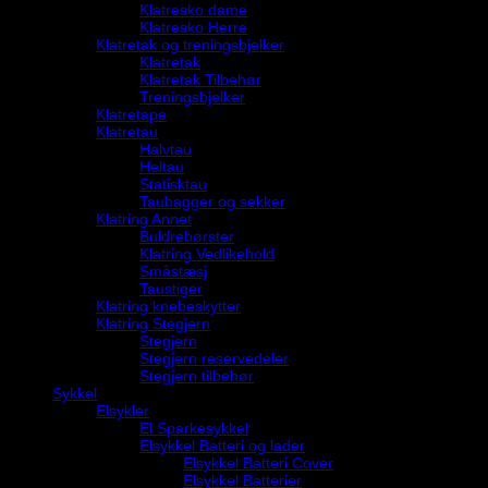
Klatresko dame
Klatresko Herre
Klatretak og treningsbjelker
Klatretak
Klatretak Tilbehør
Treningsbjelker
Klatretape
Klatretau
Halvtau
Heltau
Statisktau
Taubagger og sekker
Klatring Annet
Buldrebørster
Klatring Vedlikehold
Småstæsj
Taustiger
Klatring knebeskytter
Klatring Stegjern
Stegjern
Stegjern reservedeler
Stegjern tilbehør
Sykkel
Elsykler
El Sparkesykkel
Elsykkel Batteri og lader
Elsykkel Batteri Cover
Elsykkel Batterier