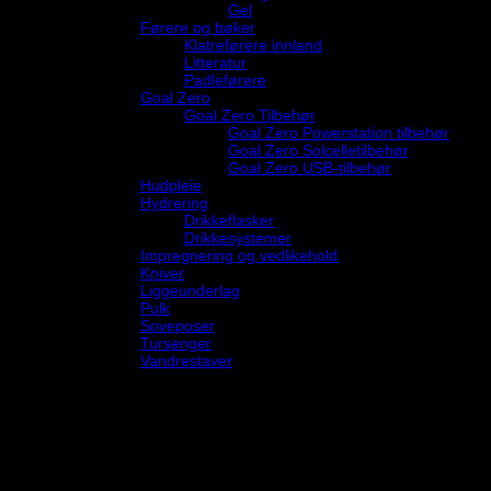
Gel
Førere og bøker
Klatreførere innland
Litteratur
Padleførere
Goal Zero
Goal Zero Tilbehør
Goal Zero Powerstation tilbehør
Goal Zero Solcelletilbehør
Goal Zero USB-tilbehør
Hudpleie
Hydrering
Drikkeflasker
Drikkesystemer
Impregnering og vedlikehold
Kniver
Liggeunderlag
Pulk
Soveposer
Tursenger
Vandrestaver