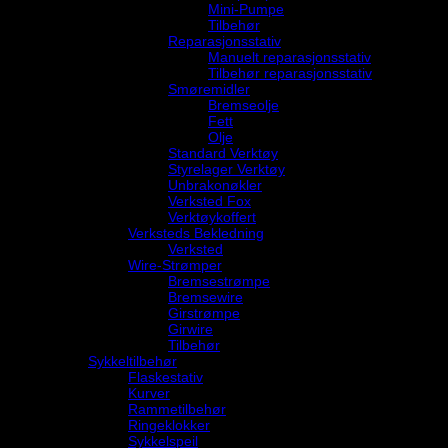
Mini-Pumpe
Tilbehør
Reparasjonsstativ
Manuelt reparasjonsstativ
Tilbehør reparasjonsstativ
Smøremidler
Bremseolje
Fett
Olje
Standard Verktøy
Styrelager Verktøy
Unbrakonøkler
Verksted Fox
Verktøykoffert
Verksteds Bekledning
Verksted
Wire-Strømper
Bremsestrømpe
Bremsewire
Girstrømpe
Girwire
Tilbehør
Sykkeltilbehør
Flaskestativ
Kurver
Rammetilbehør
Ringeklokker
Sykkelspeil