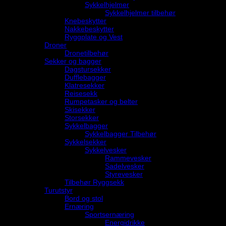
Sykkelhjelmer
Sykkelhjelmer tilbehør
Knebeskytter
Nakkebeskytter
Ryggplate og Vest
Droner
Dronetilbehør
Sekker og bagger
Dagstursekker
Dufflebagger
Klatresekker
Reisesekk
Rumpetasker og belter
Skisekker
Storsekker
Sykkelbagger
Sykkelbagger Tilbehør
Sykkelsekker
Sykkelvesker
Rammevesker
Sadelvesker
Styrevesker
Tilbehør Ryggsekk
Turutstyr
Bord og stol
Ernæring
Sportsernæring
Energidrikke