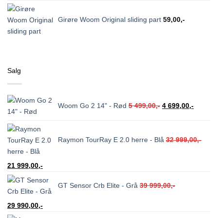
Girøre Woom Original sliding part
59,00
,-
Salg
Opprinnelig
Nåvære
Woom Go 2 14" - Rød
5 499,00
,-
4 699,00
,-
pris
pris
var:
er:
5
4
Raymon TourRay E 2.0 herre - Blå
32 999,00
,-
499,00,-.
699,00,-
Opprinnelig
Nåværende
21 999,00
,-
pris
pris
GT Sensor Crb Elite - Grå
39 999,00
,-
var:
er:
32
21
Opprinnelig
Nåværende
29 990,00
,-
999,00,-.
999,00,-.
pris
pris