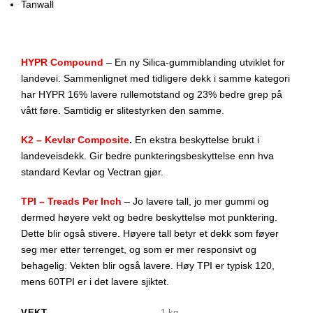
Tanwall
HYPR Compound
– En ny Silica-gummiblanding utviklet for
landevei. Sammenlignet med tidligere dekk i samme kategori
har HYPR 16% lavere rullemotstand og 23% bedre grep på
vått føre. Samtidig er slitestyrken den samme.
K2 – Kevlar Composite
.
En ekstra beskyttelse brukt i
landeveisdekk. Gir bedre punkteringsbeskyttelse enn hva
standard Kevlar og Vectran gjør.
TPI – Treads Per Inch
– Jo lavere tall, jo mer gummi og
dermed høyere vekt og bedre beskyttelse mot punktering.
Dette blir også stivere. Høyere tall betyr et dekk som føyer
seg mer etter terrenget, og som er mer responsivt og
behagelig. Vekten blir også lavere. Høy TPI er typisk 120,
mens 60TPI er i det lavere sjiktet.
VEKT
1 kg