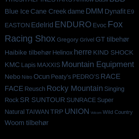
DMM
Cane Creek
dame
Dynafit
Blue Ice
E9
Fox
ENDURO
Edelrid
EASTON
Evoc
Racing Shox
GT tilbehør
Gregory
Grivel
herre
Haibike tilbehør
KIND SHOCK
Helinox
Mountain Equipment
KMC
Lapis
MAXXIS
RACE
Ocun
Nebo
Peaty's
PEDRO'S
Nitro
Rocky Mountain
FACE
Reusch
Singing
SR SUNTOUR
Rock
SUNRACE
Super
UNION
TRP
Natural
TAIWAN
Wild Country
Volcom
Woom tilbehør