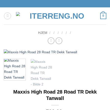
Skip
to
content
0
HJEM
/
/
/
/
/
/
Maxxis High Road 28 Road TR Dekk
Tanwall