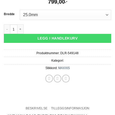
799,00
,-
Bredde
Maxxis High Road 28 Road TR Dekk Tanwall antall
LEGG I HANDLEKURV
Produktnummer:
DLR-549148
Kategori:
Stikkord:
MAXXIS
BESKRIVELSE
TILLEGGSINFORMASJON