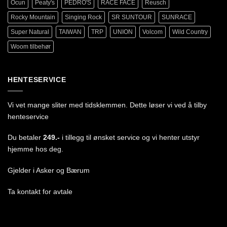
Ocun
Peaty's
PEDRO'S
RACE FACE
Reusch
Rocky Mountain
Singing Rock
SR SUNTOUR
SUNRACE
Super Natural
TAIWAN
TRP
UNION
Volcom
Wild Country
Woom tilbehør
HENTESERVICE
Vi vet mange sliter med tidsklemmen. Dette løser vi ved å tilby
henteservice
Du betaler
249.-
i tillegg til ønsket service og vi henter utstyr
hjemme hos deg.
Gjelder i Asker og Bærum
Ta
kontakt
for avtale