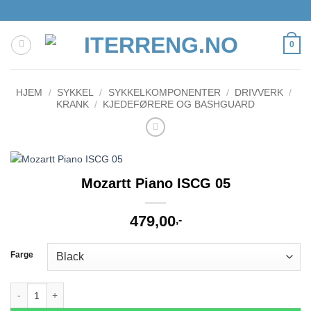
Skip
to
content
0
HJEM
/
SYKKEL
/
SYKKELKOMPONENTER
/
DRIVVERK
/
KRANK
/
KJEDEFØRERE OG BASHGUARD
Mozartt Piano ISCG 05
479,00
,-
Farge
Mozartt Piano ISCG 05 antall