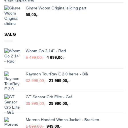
Girøre Woom Original sliding part
59,00
,-
SALG
Woom Go 2 14" - Rød
Opprinnelig
Nåværende
5 499,00
,-
4 699,00
,-
pris
pris
var:
er:
5
4
Raymon TourRay E 2.0 herre - Blå
499,00,-.
699,00,-.
Opprinnelig
Nåværende
32 999,00
,-
21 999,00
,-
pris
pris
var:
er:
32
21
GT Sensor Crb Elite - Grå
999,00,-.
999,00,-.
Opprinnelig
Nåværende
39 999,00
,-
29 990,00
,-
pris
pris
var:
er:
39
29
Moreno Hooded Wmns Jacket - Bracken
999,00,-.
990,00,-.
Opprinnelig
Nåværende
1 899,00
,-
949,00
,-