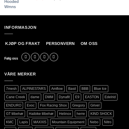
pris
pris
var:
er:
1
949,00,-.
899,00,-.
INFORMASJON
KJØP OG FRAKT
PERSONVERN
OM OSS
Følg oss
VÅRE MERKER
7mesh
ALPINESTARS
Amflow
Basil
BBB
Blue Ice
Cane Creek
dame
DMM
Dynafit
E9
EASTON
Edelrid
ENDURO
Evoc
Fox Racing Shox
Gregory
Grivel
GT tilbehør
Haibike tilbehør
Helinox
herre
KIND SHOCK
KMC
Lapis
MAXXIS
Mountain Equipment
Nebo
Nitro