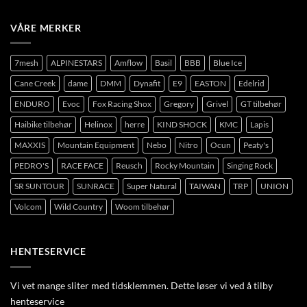
VÅRE MERKER
7mesh
ALPINESTARS
Amflow
Basil
BBB
Blue Ice
Cane Creek
dame
DMM
Dynafit
E9
EASTON
Edelrid
ENDURO
Evoc
Fox Racing Shox
Gregory
Grivel
GT tilbehør
Haibike tilbehør
Helinox
herre
KIND SHOCK
KMC
Lapis
MAXXIS
Mountain Equipment
Nebo
Nitro
Ocun
Peaty's
PEDRO'S
RACE FACE
Reusch
Rocky Mountain
Singing Rock
SR SUNTOUR
SUNRACE
Super Natural
TAIWAN
TRP
UNION
Volcom
Wild Country
Woom tilbehør
HENTESERVICE
Vi vet mange sliter med tidsklemmen. Dette løser vi ved å tilby
henteservice