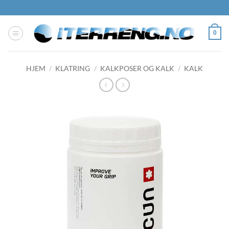
Skip
to
content
0
HJEM
/
KLATRING
/
KALKPOSER OG KALK
/
KALK