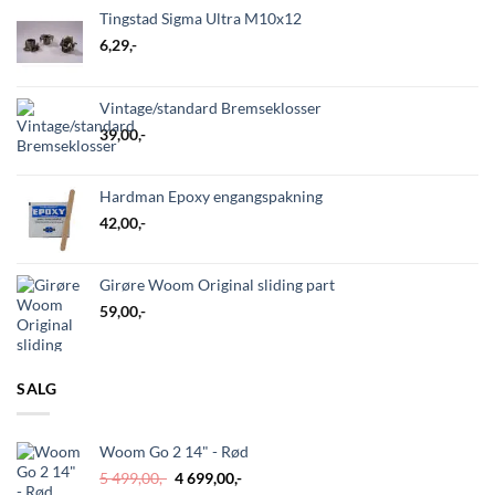
Tingstad Sigma Ultra M10x12
6,29
,-
Vintage/standard Bremseklosser
39,00
,-
Hardman Epoxy engangspakning
42,00
,-
Girøre Woom Original sliding part
59,00
,-
SALG
Woom Go 2 14" - Rød
Opprinnelig
Nåværende
5 499,00
,-
4 699,00
,-