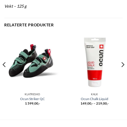
Vekt – 125 g
RELATERTE PRODUKTER
KLATRESKO
KALK
Ocun Striker QC
Ocun Chalk Liquid
Prisområde:
1 599,00
,-
149,00
,-
–
219,00
,-
149,00,-
til
219,00,-