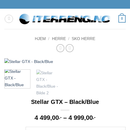
Skip
to
content
0
HJEM
/
HERRE
/
SKO HERRE
Stellar GTX – Black/Blue
Prisområde
4 499,00
–
4 999,00
,-
,-
4
499,00,-