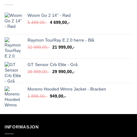
Woom Go 2 14" - Rød
Opprinnelig
Nåværende
5 499,00
,-
4 699,00
,-
pris
pris
var:
er:
5
4
Raymon TourRay E 2.0 herre - Blå
499,00,-.
699,00,-.
Opprinnelig
Nåværende
32 999,00
,-
21 999,00
,-
pris
pris
var:
er:
32
21
GT Sensor Crb Elite - Grå
999,00,-.
999,00,-.
Opprinnelig
Nåværende
39 999,00
,-
29 990,00
,-
pris
pris
var:
er:
39
29
Moreno Hooded Wmns Jacket - Bracken
999,00,-.
990,00,-.
Opprinnelig
Nåværende
1 899,00
,-
949,00
,-
pris
pris
var:
er:
1
949,00,-.
899,00,-.
INFORMASJON