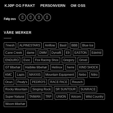
KJØP OG FRAKT
PERSONVERN
OM OSS
Følg oss
VÅRE MERKER
7mesh
ALPINESTARS
Amflow
Basil
BBB
Blue Ice
Cane Creek
dame
DMM
Dynafit
E9
EASTON
Edelrid
ENDURO
Evoc
Fox Racing Shox
Gregory
Grivel
GT tilbehør
Haibike tilbehør
Helinox
herre
KIND SHOCK
KMC
Lapis
MAXXIS
Mountain Equipment
Nebo
Nitro
Ocun
Peaty's
PEDRO'S
RACE FACE
Reusch
Rocky Mountain
Singing Rock
SR SUNTOUR
SUNRACE
Super Natural
TAIWAN
TRP
UNION
Volcom
Wild Country
Woom tilbehør