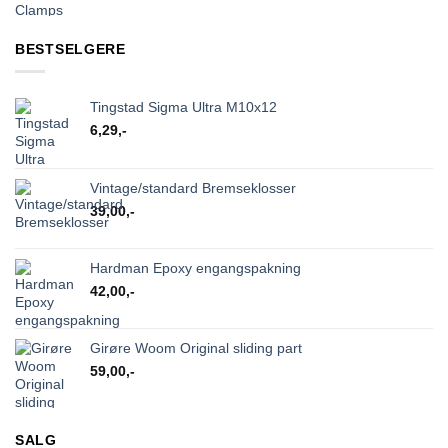
BESTSELGERE
Tingstad Sigma Ultra M10x12
6,29
,-
Vintage/standard Bremseklosser
39,00
,-
Hardman Epoxy engangspakning
42,00
,-
Girøre Woom Original sliding part
59,00
,-
SALG