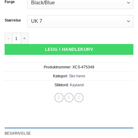
Farge
til
4
999,00,-
Størrelse
Stellar GTX - Black/Blue antall
LEGG I HANDLEKURV
Produktnummer:
XCS-475349
Kategori:
Sko herre
Stikkord:
Kayland
BESKRIVELSE