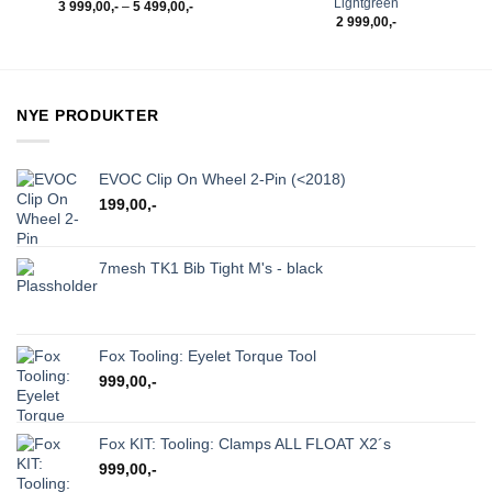
Lightgreen
Prisområde:
3 999,00
,-
–
5 499,00
,-
3
2 999,00
,-
999,00,-
til
5
499,00,-
NYE PRODUKTER
EVOC Clip On Wheel 2-Pin (<2018)
199,00
,-
7mesh TK1 Bib Tight M's - black
Fox Tooling: Eyelet Torque Tool
999,00
,-
Fox KIT: Tooling: Clamps ALL FLOAT X2´s
999,00
,-