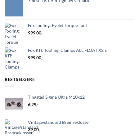
7mesh TK1 Bib Tight M's - black
Fox Tooling: Eyelet Torque Tool
999,00
,-
Fox KIT: Tooling: Clamps ALL FLOAT X2´s
999,00
,-
BESTSELGERE
Tingstad Sigma Ultra M10x12
6,29
,-
Vintage/standard Bremseklosser
39,00
,-