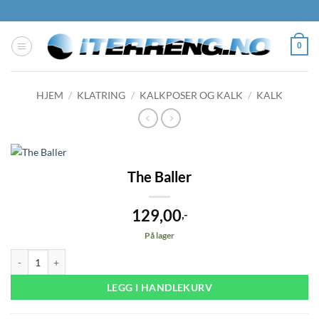
Skip
to
content
0
HJEM
/
KLATRING
/
KALKPOSER OG KALK
/
KALK
The Baller
129,00
,-
På lager
The Baller antall
LEGG I HANDLEKURV