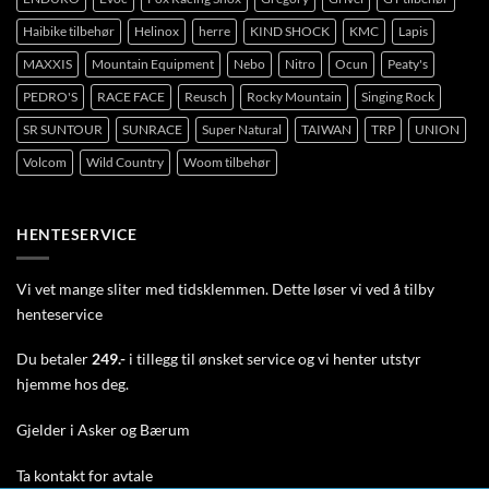
Haibike tilbehør
Helinox
herre
KIND SHOCK
KMC
Lapis
MAXXIS
Mountain Equipment
Nebo
Nitro
Ocun
Peaty's
PEDRO'S
RACE FACE
Reusch
Rocky Mountain
Singing Rock
SR SUNTOUR
SUNRACE
Super Natural
TAIWAN
TRP
UNION
Volcom
Wild Country
Woom tilbehør
HENTESERVICE
Vi vet mange sliter med tidsklemmen. Dette løser vi ved å tilby
henteservice
Du betaler
249.-
i tillegg til ønsket service og vi henter utstyr
hjemme hos deg.
Gjelder i Asker og Bærum
Ta
kontakt
for avtale