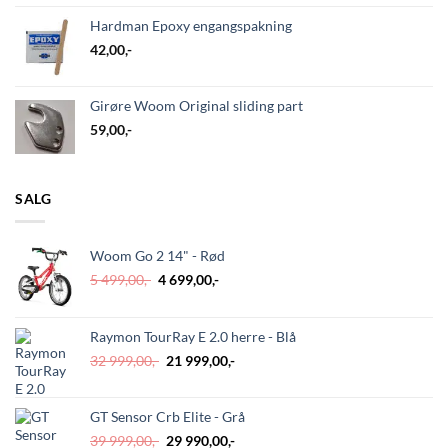
Hardman Epoxy engangspakning
42,00
,-
Girøre Woom Original sliding part
59,00
,-
SALG
Woom Go 2 14" - Rød
Opprinnelig
Nåværende
5 499,00
,-
4 699,00
,-
pris
pris
var:
er:
5
4
Raymon TourRay E 2.0 herre - Blå
499,00,-.
699,00,-.
Opprinnelig
Nåværende
32 999,00
,-
21 999,00
,-
pris
pris
var:
er:
GT Sensor Crb Elite - Grå
32
21
999,00,-.
999,00,-.
Opprinnelig
Nåværende
39 999,00
,-
29 990,00
,-