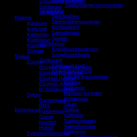
Snowboard bindinger
Toppturstøvler reservedeler
Splitboard
Skredutstyr
Skredutstyr
Skredpakker
Klatring
Skredsekkomponenter
Hardvare
Skredsøkere
Is og snø
Søkestenger
Kalkposer
Spader
Klatreseler
Snowboard
Klatretau
Snowboard bindinger
Slynger
Snowboard boots
Sykkel
Splitboard
Elsykler
Splitboard brett
Elsykkel Batteri og lader
Annen bekledning
Elsykkel Fulldempet
Arm og leggvarmere
Elsykkel Hardtail
Booties
Elsykkel Hybrid
Gamasjer
El-Sparkesykkel
Hansker og votter
Sykler
Hodeplagg
Barnesykkel
Skjørt
BMX
Bekledning
Sokker
Fulldempet
Solbriller
Gravel
Superundertøy
Hardtail
Sykkelhansker
Hybrid
Sykkelsko
Sykkelkomponenter