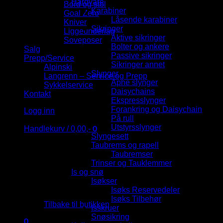
Hardvare
Bord og stol
Karabiner
Goal Zero
Låsende karabiner
Kniver
Sikringer
Liggeunderlag
Aktive sikringer
Soveposer
Bolter og ankere
Salg
Passive sikringer
Prepp/Service
Sikringer annet
Alpinski
Slynger
Langrenn – Service og Prepp
Åpne slynger
Sykkelservice
Daisychains
Kontakt
Ekspresslynger
Forankring og Daisychain
Logg inn
På rull
Utstyrsslynger
0
Handlekurv /
0,00
,-
Slyngesett
Taubrems og rapell
Taubremser
Trinser og Tauklemmer
Is og snø
Isøkser
Du har ingen produkter i handlekurven.
Isøks Reservedeler
Isøks Tilbehør
Tilbake til butikken
Isskruer
Snøsikring
0