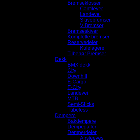
Bremseklosser
Cantilever
Landevei
Skivebremser
V-Bremser
Bremseskiver
Komplette bremser
Reservedeler
Kulelagere
Tilbehør Bremser
Dekk
BMX dekk
City
Downhill
E-Cargo
E-City
Landevei
MTB
Semi-Slicks
Tubeless
Dempere
Bakdempere
Dempegafler
Demperdeler
Airsleeves