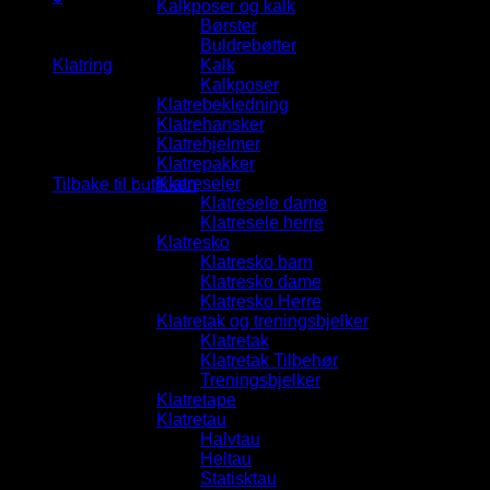
Kalkposer og kalk
Handlekurv
Børster
Buldrebøtter
Klatring
Kalk
Kalkposer
Klatrebekledning
Klatrehansker
Klatrehjelmer
Du har ingen produkter i handlekurven.
Klatrepakker
Klatreseler
Tilbake til butikken
Klatresele dame
Klatresele herre
Klatresko
Klatresko barn
Klatresko dame
Klatresko Herre
Klatretak og treningsbjelker
Klatretak
Klatretak Tilbehør
Treningsbjelker
Klatretape
Klatretau
Halvtau
Heltau
Statisktau