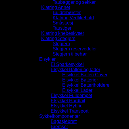
Taubagger og sekker
Klatring Annet
Buldrebørster
Klatring Vedlikehold
Småstæsj
Taustiger
Klatring knebeskytter
Klatring Stegjern
Stegjern
Stegjern reservedeler
Stegjern tilbehør
Elsykler
El Sparkesykkel
Elsykkel Batteri og lader
Elsykkel Batteri Cover
Elsykkel Batterier
Elsykkel Batteriholdere
Elsykkel Lader
Elsykkel Fulldempet
Elsykkel Hardtail
Elsykkel Hybrid
Elsykkel Transport
Sykkelkomponenter
Bagasjebrett
Bremser