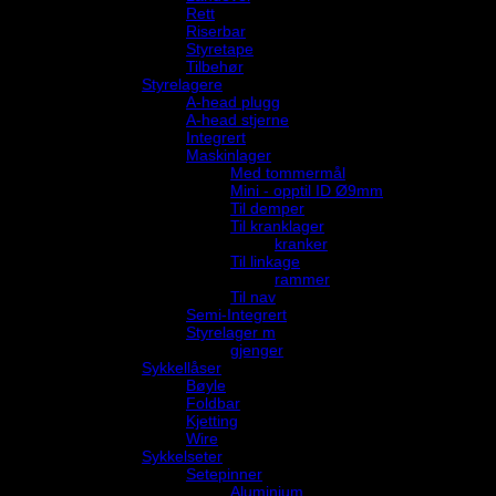
Rett
Riserbar
Styretape
Tilbehør
Styrelagere
A-head plugg
A-head stjerne
Integrert
Maskinlager
Med tommermål
Mini - opptil ID Ø9mm
Til demper
Til kranklager
kranker
Til linkage
rammer
Til nav
Semi-Integrert
Styrelager m
gjenger
Sykkellåser
Bøyle
Foldbar
Kjetting
Wire
Sykkelseter
Setepinner
Aluminium