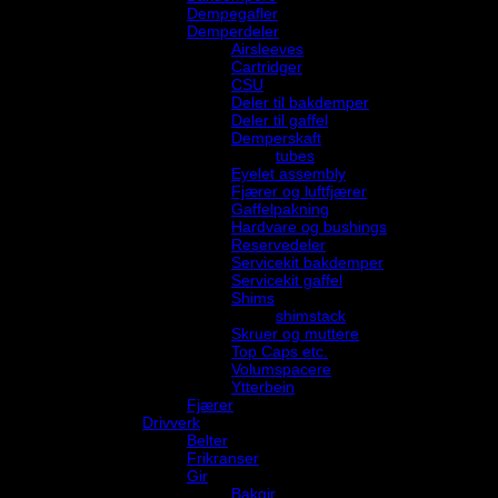
Dempegafler
Demperdeler
Airsleeves
Cartridger
CSU
Deler til bakdemper
Deler til gaffel
Demperskaft
tubes
Eyelet assembly
Fjærer og luftfjærer
Gaffelpakning
Hardvare og bushings
Reservedeler
Servicekit bakdemper
Servicekit gaffel
Shims
shimstack
Skruer og muttere
Top Caps etc.
Volumspacere
Ytterbein
Fjærer
Drivverk
Belter
Frikranser
Gir
Bakgir