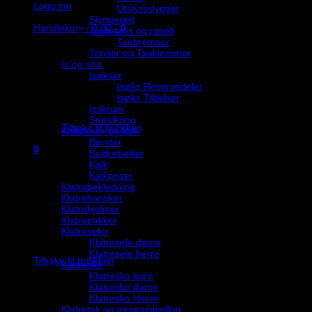
Logg inn
Utstyrsslynger
Slyngesett
Handlekurv /
0,00
,-
0
Taubrems og rapell
Taubremser
Trinser og Tauklemmer
Is og snø
Isøkser
Isøks Reservedeler
Isøks Tilbehør
Du har ingen produkter i handlekurven.
Isskruer
Snøsikring
Tilbake til butikken
Kalkposer og kalk
Børster
0
Buldrebøtter
Handlekurv
Kalk
Kalkposer
Klatrebekledning
Klatrehansker
Klatrehjelmer
Klatrepakker
Klatreseler
Du har ingen produkter i handlekurven.
Klatresele dame
Klatresele herre
Tilbake til butikken
Klatresko
Klatresko barn
Klatresko dame
Klatresko Herre
Klatretak og treningsbjelker