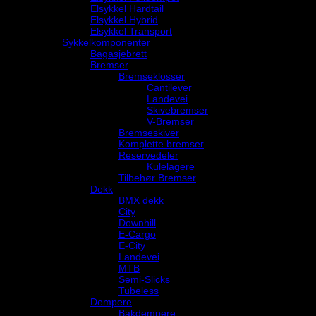
Elsykkel Hardtail
Elsykkel Hybrid
Elsykkel Transport
Sykkelkomponenter
Bagasjebrett
Bremser
Bremseklosser
Cantilever
Landevei
Skivebremser
V-Bremser
Bremseskiver
Komplette bremser
Reservedeler
Kulelagere
Tilbehør Bremser
Dekk
BMX dekk
City
Downhill
E-Cargo
E-City
Landevei
MTB
Semi-Slicks
Tubeless
Dempere
Bakdempere