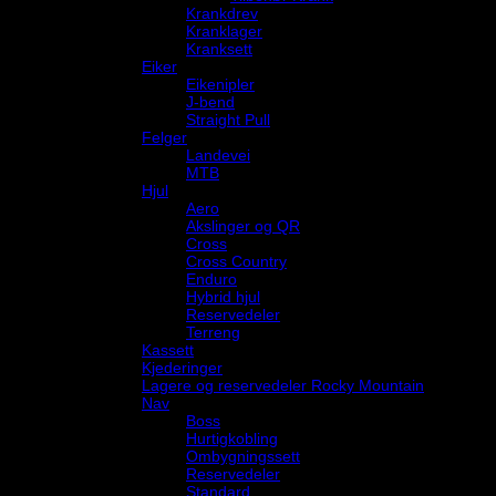
Krankdrev
Kranklager
Kranksett
Eiker
Eikenipler
J-bend
Straight Pull
Felger
Landevei
MTB
Hjul
Aero
Akslinger og QR
Cross
Cross Country
Enduro
Hybrid hjul
Reservedeler
Terreng
Kassett
Kjederinger
Lagere og reservedeler Rocky Mountain
Nav
Boss
Hurtigkobling
Ombygningssett
Reservedeler
Standard