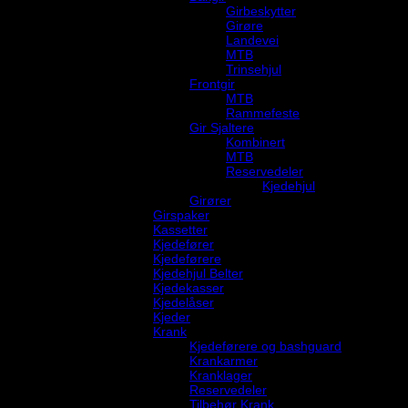
Girbeskytter
Girøre
Landevei
MTB
Trinsehjul
Frontgir
MTB
Rammefeste
Gir Sjaltere
Kombinert
MTB
Reservedeler
Kjedehjul
Girører
Girspaker
Kassetter
Kjedefører
Kjedeførere
Kjedehjul Belter
Kjedekasser
Kjedelåser
Kjeder
Krank
Kjedeførere og bashguard
Krankarmer
Kranklager
Reservedeler
Tilbehør Krank