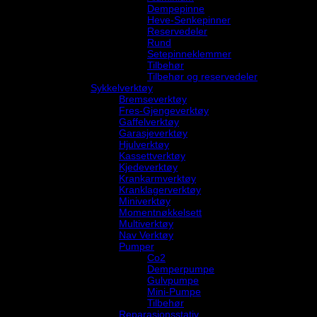
Dempepinne
Heve-Senkepinner
Reservedeler
Rund
Setepinneklemmer
Tilbehør
Tilbehør og reservedeler
Sykkelverktøy
Bremseverktøy
Fres-Gjengeverktøy
Gaffelverktøy
Garasjeverktøy
Hjulverktøy
Kassettverktøy
Kjedeverktøy
Krankarmverktøy
Kranklagerverktøy
Miniverktøy
Momentnøkkelsett
Multiverktøy
Nav Verktøy
Pumper
Co2
Demperpumpe
Gulvpumpe
Mini-Pumpe
Tilbehør
Reparasjonsstativ