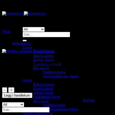
Skip
to
content
Hjem
/
/
/
/
/
/
Søk
etter:
Bekledning
Dame
Bukser dame
Shorts dame
Jakker dame
Amflow Linkage Shaft Spacer
Sykkelklær dame
Sko dame
Fjellsko dame
25,00
,-
Terrengløpesko dame
Herre
På lager
Bukser herre
Shorts herre
Amflow
Jakker herre
Linkage
Legg i handlekurv
Sykkelklær herre
Shaft
Produktnummer:
VPG-423091
Kategori:
Stikkord:
Amflow
Sko herre
Spacer
Fjellsko herre
antall
Søk
Terrengløpesko herre
etter:
Annen bekledning