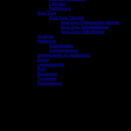
Litteratur
Padleførere
Goal Zero
Goal Zero Tilbehør
Goal Zero Powerstation tilbehør
Goal Zero Solcelletilbehør
Goal Zero USB-tilbehør
Hudpleie
Hydrering
Drikkeflasker
Drikkesystemer
Impregnering og vedlikehold
Kniver
Liggeunderlag
Pulk
Soveposer
Tursenger
Vandrestaver