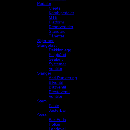
Pedaler
Cleats
Kombipedaler
MTB
Platform
Reservedeler
Standard
Tåhetter
Skjermer
Slangeløst
Dekkinnlegg
Felgbånd
Sealant
Systemer
Ventiler
Slanger
Anti-Punktering
Bilventil
Blitzventil
Prestaventil
Ventiler
Stem
Faste
Justerbar
Styre
Bar-Ends
Holker
Landevei