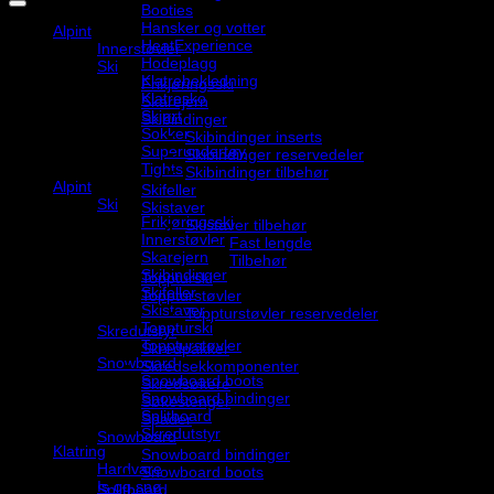
Booties
Hansker og votter
Alpint
HeatExperience
Innerstøvler
Hodeplagg
Ski
Klatrebekledning
Frikjøringsski
Klatresko
Skarejern
Skjørt
Skibindinger
Sokker
Skibindinger inserts
Superundertøy
Skibindinger reservedeler
Tights
Skibindinger tilbehør
Alpint
Skifeller
Ski
Skistaver
Frikjøringsski
Skistaver tilbehør
Innerstøvler
Fast lengde
Skarejern
Tilbehør
Skibindinger
Toppturski
Skifeller
Toppturstøvler
Skistaver
Toppturstøvler reservedeler
Toppturski
Skredutstyr
Toppturstøvler
Skredpakker
Snowboard
Skredsekkomponenter
Snowboard boots
Skredsøkere
Snowboard bindinger
Søkestenger
Splitboard
Spader
Skredutstyr
Snowboard
Klatring
Snowboard bindinger
Hardvare
Snowboard boots
Is og snø
Splitboard