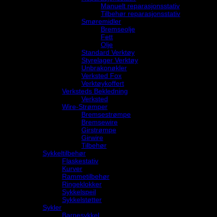
Manuelt reparasjonsstativ
Tilbehør reparasjonsstativ
Smøremidler
Bremseolje
Fett
Olje
Standard Verktøy
Styrelager Verktøy
Unbrakonøkler
Verksted Fox
Verktøykoffert
Verksteds Bekledning
Verksted
Wire-Strømper
Bremsestrømpe
Bremsewire
Girstrømpe
Girwire
Tilbehør
Sykkeltilbehør
Flaskestativ
Kurver
Rammetilbehør
Ringeklokker
Sykkelspeil
Sykkelstøtter
Sykler
Barnesykkel