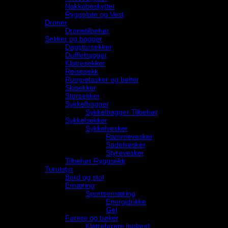
Nakkebeskytter
Ryggplate og Vest
Droner
Dronetilbehør
Sekker og bagger
Dagstursekker
Dufflebagger
Klatresekker
Reisesekk
Rumpetasker og belter
Skisekker
Storsekker
Sykkelbagger
Sykkelbagger Tilbehør
Sykkelsekker
Sykkelvesker
Rammevesker
Sadelvesker
Styrevesker
Tilbehør Ryggsekk
Turutstyr
Bord og stol
Ernæring
Sportsernæring
Energidrikke
Gel
Førere og bøker
Klatreførere innland