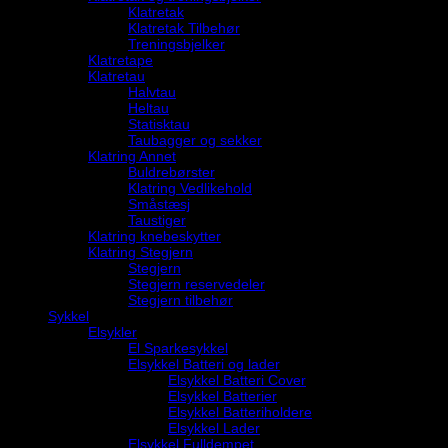
Klatretak
Klatretak Tilbehør
Treningsbjelker
Klatretape
Klatretau
Halvtau
Heltau
Statisktau
Taubagger og sekker
Klatring Annet
Buldrebørster
Klatring Vedlikehold
Småstæsj
Taustiger
Klatring knebeskytter
Klatring Stegjern
Stegjern
Stegjern reservedeler
Stegjern tilbehør
Sykkel
Elsykler
El Sparkesykkel
Elsykkel Batteri og lader
Elsykkel Batteri Cover
Elsykkel Batterier
Elsykkel Batteriholdere
Elsykkel Lader
Elsykkel Fulldempet