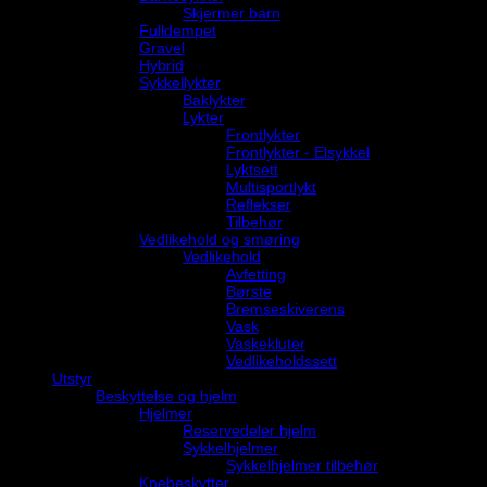
Skjermer barn
Fulldempet
Gravel
Hybrid
Sykkellykter
Baklykter
Lykter
Frontlykter
Frontlykter - Elsykkel
Lyktsett
Multisportlykt
Reflekser
Tilbehør
Vedlikehold og smøring
Vedlikehold
Avfetting
Børste
Bremseskiverens
Vask
Vaskekluter
Vedlikeholdssett
Utstyr
Beskyttelse og hjelm
Hjelmer
Reservedeler hjelm
Sykkelhjelmer
Sykkelhjelmer tilbehør
Knebeskytter