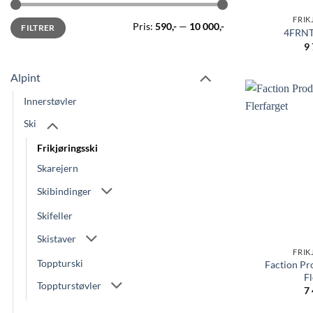
FRIK
Min.
Makspris
Pris:
590,-
—
10 000,-
FILTRER
pris
4FRNT
9
Alpint
Innerstøvler
Ski
Frikjøringsski
Skarejern
Skibindinger
Skifeller
Skistaver
FRIK
Toppturski
Faction Pr
Fl
Toppturstøvler
7