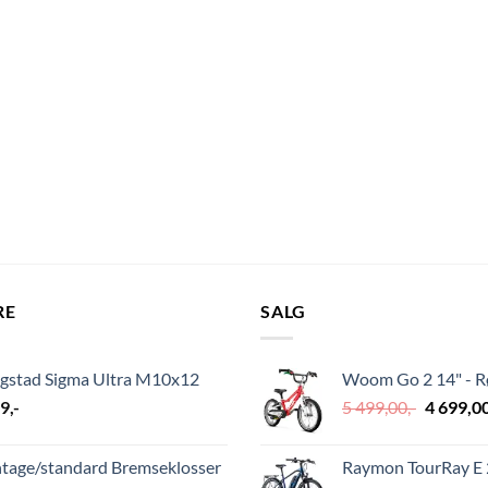
RE
SALG
ngstad Sigma Ultra M10x12
Woom Go 2 14" - 
Opprinn
29
,-
5 499,00
,-
4 699,0
pris
var:
ntage/standard Bremseklosser
Raymon TourRay E 2
5