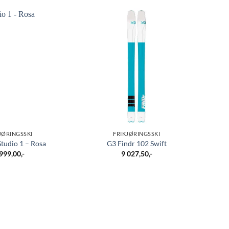
JØRINGSSKI
FRIKJØRINGSSKI
Studio 1 – Rosa
G3 Findr 102 Swift
 999,00
,-
9 027,50
,-