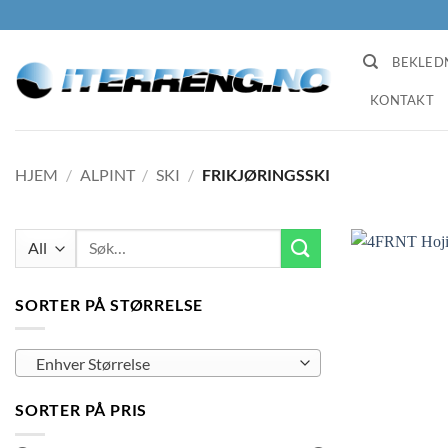
Skip
to
content
BEKLED
KONTAKT
HJEM
/
ALPINT
/
SKI
/
FRIKJØRINGSSKI
Søk
etter:
SORTER PÅ STØRRELSE
Enhver Størrelse
SORTER PÅ PRIS