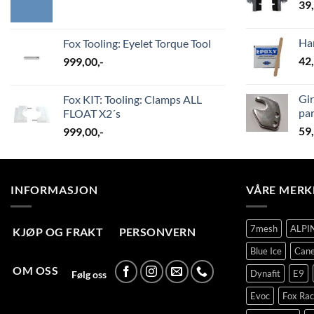
39
Ha
Fox Tooling: Eyelet Torque Tool
42
999,00
,-
Gir
Fox KIT: Tooling: Clamps ALL
par
FLOAT X2´s
59
999,00
,-
INFORMASJON
VÅRE MERK
7mesh
ALPI
KJØP OG FRAKT
PERSONVERN
Blue Ice
Cane
OM OSS
Dynafit
E9
Følg oss
Evoc
Fox Rac