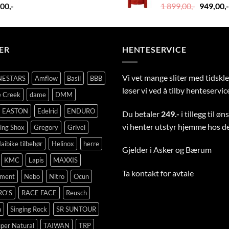
Opprinn
,00
,-
1 899,00
,-
949,00
,-
pris
var:
1
899,00,-.
ER
HENTESERVICE
Vi vet mange sliter med tidsk
NESTARS
Amflow
Basil
BBB
løser vi ved å tilby henteservic
 Creek
dame
DMM
EASTON
Edelrid
ENDURO
Du betaler
249.-
i tillegg til ø
vi henter utstyr hjemme hos d
ing Shox
Gregory
Grivel
aibike tilbehør
Helinox
herre
Gjelder i Asker og Bærum
KMC
Lapis
MAXXIS
Ta
kontakt
for avtale
pment
Nebo
Nitro
Ocun
RO'S
RACE FACE
Reusch
n
Singing Rock
SR SUNTOUR
per Natural
TAIWAN
TRP