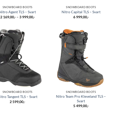
SNOWBOARD BOOTS
SNOWBOARD BOOTS
Nitro Agent TLS – Svart
Nitro Capital TLS – Svart
Prisområde:
2 169,00
,-
–
3 999,00
,-
6 999,00
,-
2
169,00,-
til
3
999,00,-
SNOWBOARD BOOTS
SNOWBOARD BOOTS
Nitro Team Pro Kleveland TLS –
itro Tangent TLS – Svart
Svart
2 599,00
,-
5 499,00
,-