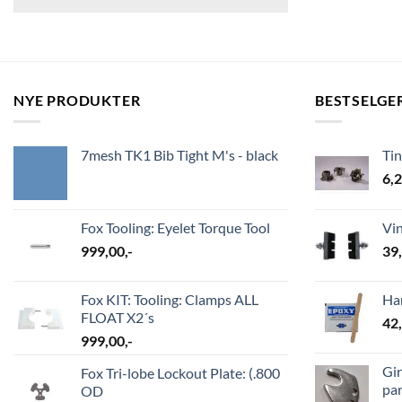
NYE PRODUKTER
BESTSELGE
7mesh TK1 Bib Tight M's - black
Ti
6,
Fox Tooling: Eyelet Torque Tool
Vi
999,00
,-
39
Fox KIT: Tooling: Clamps ALL
Ha
FLOAT X2´s
42
999,00
,-
Gir
Fox Tri-lobe Lockout Plate: (.800
par
OD