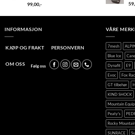
59
99,00
,-
INFORMASJON
VÅRE MERK
7mesh
ALPI
KJØP OG FRAKT
PERSONVERN
Blue Ice
Cane
OM OSS
Dynafit
E9
Følg oss
Evoc
Fox Rac
GT tilbehør
H
KIND SHOCK
Mountain Equi
Peaty's
PED
Rocky Mountai
SUNRACE
Su