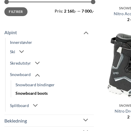
SNOWB
Min.
Makspris
Pris:
2 160,-
—
7 000,-
FILTRER
pris
Nitro Acc
2
Alpint
Innerstøvler
Ski
Skredutstyr
Snowboard
Snowboard bindinger
Snowboard boots
Splitboard
SNOWB
Nitro Dr
2
Bekledning