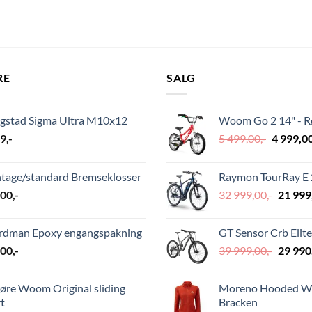
RE
SALG
ngstad Sigma Ultra M10x12
Woom Go 2 14" - 
Opprinn
29
,-
5 499,00
,-
4 999,0
pris
var:
ntage/standard Bremseklosser
Raymon TourRay E 2
5
Opprin
,00
,-
32 999,00
,-
21 999
499,00,-.
pris
var:
rdman Epoxy engangspakning
GT Sensor Crb Elite
32
Opprin
,00
,-
39 999,00
,-
29 990
999,00,
pris
var:
øre Woom Original sliding
Moreno Hooded Wm
39
t
Bracken
999,00,