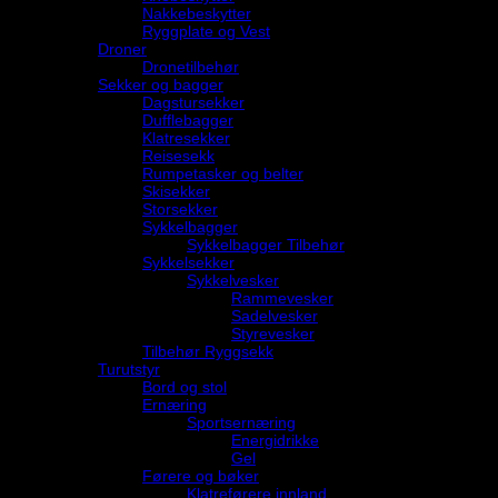
Nakkebeskytter
Ryggplate og Vest
Droner
Dronetilbehør
Sekker og bagger
Dagstursekker
Dufflebagger
Klatresekker
Reisesekk
Rumpetasker og belter
Skisekker
Storsekker
Sykkelbagger
Sykkelbagger Tilbehør
Sykkelsekker
Sykkelvesker
Rammevesker
Sadelvesker
Styrevesker
Tilbehør Ryggsekk
Turutstyr
Bord og stol
Ernæring
Sportsernæring
Energidrikke
Gel
Førere og bøker
Klatreførere innland