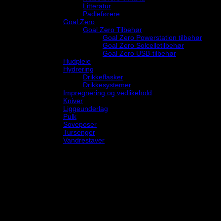
Litteratur
Padleførere
Goal Zero
Goal Zero Tilbehør
Goal Zero Powerstation tilbehør
Goal Zero Solcelletilbehør
Goal Zero USB-tilbehør
Hudpleie
Hydrering
Drikkeflasker
Drikkesystemer
Impregnering og vedlikehold
Kniver
Liggeunderlag
Pulk
Soveposer
Tursenger
Vandrestaver