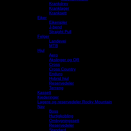
Krankdrev
Kranklager
Kranksett
Eiker
Eikenipler
J-bend
Straight Pull
Felger
Landevei
MTB
Hjul
Aero
Akslinger og QR
Cross
Cross Country
Enduro
Hybrid hjul
Reservedeler
Terreng
Kassett
Kjederinger
Lagere og reservedeler Rocky Mountain
Nav
Boss
Hurtigkobling
Ombygningssett
Reservedeler
Standard