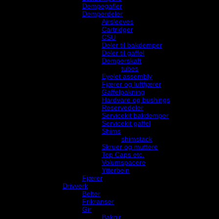
Dempegafler
Demperdeler
Airsleeves
Cartridger
CSU
Deler til bakdemper
Deler til gaffel
Demperskaft
tubes
Eyelet assembly
Fjærer og luftfjærer
Gaffelpakning
Hardvare og bushings
Reservedeler
Servicekit bakdemper
Servicekit gaffel
Shims
shimstack
Skruer og muttere
Top Caps etc.
Volumspacere
Ytterbein
Fjærer
Drivverk
Belter
Frikranser
Gir
Bakgir