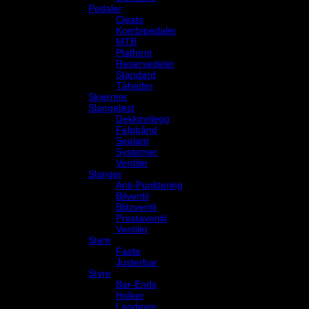
Pedaler
Cleats
Kombipedaler
MTB
Platform
Reservedeler
Standard
Tåhetter
Skjermer
Slangeløst
Dekkinnlegg
Felgbånd
Sealant
Systemer
Ventiler
Slanger
Anti-Punktering
Bilventil
Blitzventil
Prestaventil
Ventiler
Stem
Faste
Justerbar
Styre
Bar-Ends
Holker
Landevei