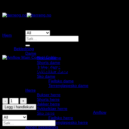
Skip
to
content
Hjem
/
/
/
/
/
/
Søk
etter:
Bekledning
Dame
Bukser dame
Shorts dame
Jakker dame
Amflow Main Control Cable
Sykkelklær dame
Sko dame
Fjellsko dame
189,00
,-
Terrengløpesko dame
Herre
På lager
Bukser herre
Shorts herre
Amflow
Jakker herre
Main
Legg i handlekurv
Sykkelklær herre
Control
Produktnummer:
VPG-423139
Kategori:
Stikkord:
Amflow
Sko herre
Cable
Fjellsko herre
antall
Søk
Terrengløpesko herre
etter:
Annen bekledning