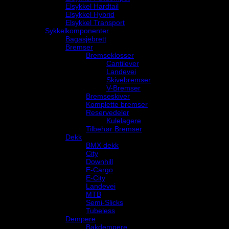
Elsykkel Hardtail
Elsykkel Hybrid
Elsykkel Transport
Sykkelkomponenter
Bagasjebrett
Bremser
Bremseklosser
Cantilever
Landevei
Skivebremser
V-Bremser
Bremseskiver
Komplette bremser
Reservedeler
Kulelagere
Tilbehør Bremser
Dekk
BMX dekk
City
Downhill
E-Cargo
E-City
Landevei
MTB
Semi-Slicks
Tubeless
Dempere
Bakdempere