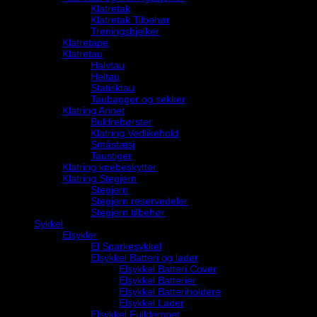
Klatretak
Klatretak Tilbehør
Treningsbjelker
Klatretape
Klatretau
Halvtau
Heltau
Statisktau
Taubagger og sekker
Klatring Annet
Buldrebørster
Klatring Vedlikehold
Småstæsj
Taustiger
Klatring knebeskytter
Klatring Stegjern
Stegjern
Stegjern reservedeler
Stegjern tilbehør
Sykkel
Elsykler
El Sparkesykkel
Elsykkel Batteri og lader
Elsykkel Batteri Cover
Elsykkel Batterier
Elsykkel Batteriholdere
Elsykkel Lader
Elsykkel Fulldempet