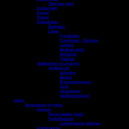
Skjermer barn
Fulldempet
Gravel
Hybrid
Sykkellykter
Baklykter
Lykter
Frontlykter
Frontlykter - Elsykkel
Lyktsett
Multisportlykt
Reflekser
Tilbehør
Vedlikehold og smøring
Vedlikehold
Avfetting
Børste
Bremseskiverens
Vask
Vaskekluter
Vedlikeholdssett
Utstyr
Beskyttelse og hjelm
Hjelmer
Reservedeler hjelm
Sykkelhjelmer
Sykkelhjelmer tilbehør
Knebeskytter