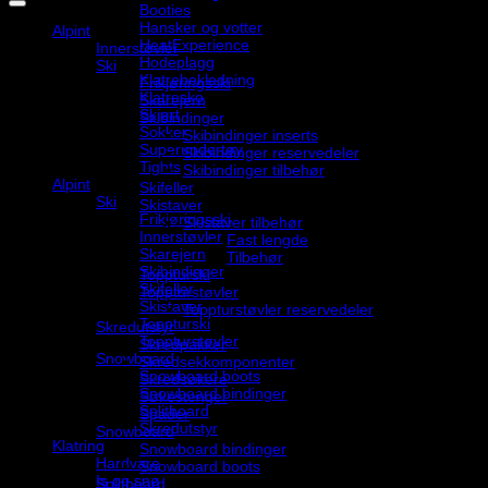
Booties
Hansker og votter
Alpint
HeatExperience
Innerstøvler
Hodeplagg
Ski
Klatrebekledning
Frikjøringsski
Klatresko
Skarejern
Skjørt
Skibindinger
Sokker
Skibindinger inserts
Superundertøy
Skibindinger reservedeler
Tights
Skibindinger tilbehør
Alpint
Skifeller
Ski
Skistaver
Frikjøringsski
Skistaver tilbehør
Innerstøvler
Fast lengde
Skarejern
Tilbehør
Skibindinger
Toppturski
Skifeller
Toppturstøvler
Skistaver
Toppturstøvler reservedeler
Toppturski
Skredutstyr
Toppturstøvler
Skredpakker
Snowboard
Skredsekkomponenter
Snowboard boots
Skredsøkere
Snowboard bindinger
Søkestenger
Splitboard
Spader
Skredutstyr
Snowboard
Klatring
Snowboard bindinger
Hardvare
Snowboard boots
Is og snø
Splitboard