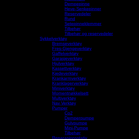
Dempepinne
Heve-Senkepinner
Reservedeler
Rund
Setepinneklemmer
Tilbehør
Tilbehør og reservedeler
Sykkelverktøy
Bremseverktøy
Fres-Gjengeverktøy
Gaffelverktøy
Garasjeverktøy
Hjulverktøy
Kassettverktøy
Kjedeverktøy
Krankarmverktøy
Kranklagerverktøy
Miniverktøy
Momentnøkkelsett
Multiverktøy
Nav Verktøy
Pumper
Co2
Demperpumpe
Gulvpumpe
Mini-Pumpe
Tilbehør
Reparasjonsstativ