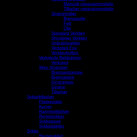
Manuelt reparasjonsstativ
Tilbehør reparasjonsstativ
Smøremidler
Bremseolje
Fett
Olje
Standard Verktøy
Styrelager Verktøy
Unbrakonøkler
Verksted Fox
Verktøykoffert
Verksteds Bekledning
Verksted
Wire-Strømper
Bremsestrømpe
Bremsewire
Girstrømpe
Girwire
Tilbehør
Sykkeltilbehør
Flaskestativ
Kurver
Rammetilbehør
Ringeklokker
Sykkelspeil
Sykkelstøtter
Sykler
Barnesykkel