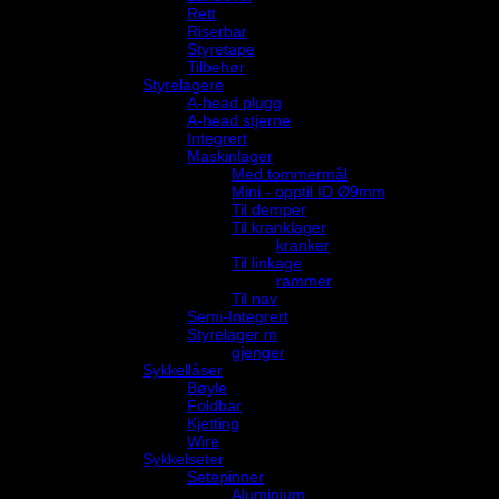
Rett
Riserbar
Styretape
Tilbehør
Styrelagere
A-head plugg
A-head stjerne
Integrert
Maskinlager
Med tommermål
Mini - opptil ID Ø9mm
Til demper
Til kranklager
kranker
Til linkage
rammer
Til nav
Semi-Integrert
Styrelager m
gjenger
Sykkellåser
Bøyle
Foldbar
Kjetting
Wire
Sykkelseter
Setepinner
Aluminium