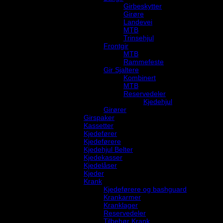
Girbeskytter
Girøre
Landevei
MTB
Trinsehjul
Frontgir
MTB
Rammefeste
Gir Sjaltere
Kombinert
MTB
Reservedeler
Kjedehjul
Girører
Girspaker
Kassetter
Kjedefører
Kjedeførere
Kjedehjul Belter
Kjedekasser
Kjedelåser
Kjeder
Krank
Kjedeførere og bashguard
Krankarmer
Kranklager
Reservedeler
Tilbehør Krank