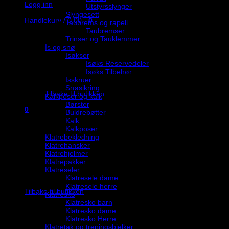
Logg inn
Utstyrsslynger
Slyngesett
Handlekurv /
0,00
,-
0
Taubrems og rapell
Taubremser
Trinser og Tauklemmer
Is og snø
Isøkser
Isøks Reservedeler
Isøks Tilbehør
Du har ingen produkter i handlekurven.
Isskruer
Snøsikring
Tilbake til butikken
Kalkposer og kalk
Børster
0
Buldrebøtter
Handlekurv
Kalk
Kalkposer
Klatrebekledning
Klatrehansker
Klatrehjelmer
Klatrepakker
Klatreseler
Du har ingen produkter i handlekurven.
Klatresele dame
Klatresele herre
Tilbake til butikken
Klatresko
Klatresko barn
Klatresko dame
Klatresko Herre
Klatretak og treningsbjelker