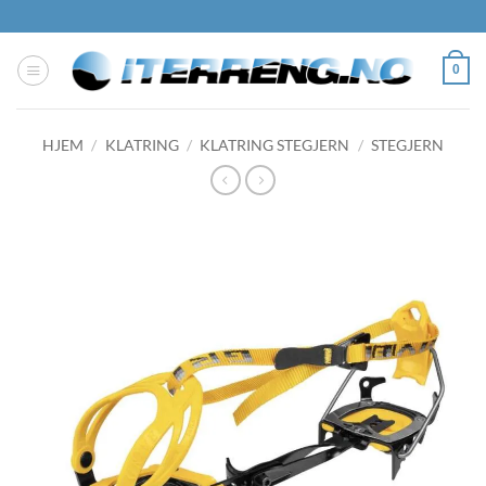
Skip
to
content
0
HJEM
/
KLATRING
/
KLATRING STEGJERN
/
STEGJERN