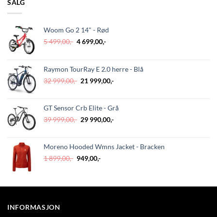
SALG
Woom Go 2 14" - Rød
Opprinnelig
Nåværende
5 499,00
,-
4 699,00
,-
pris
pris
var:
er:
5
4
Raymon TourRay E 2.0 herre - Blå
499,00,-.
699,00,-.
Opprinnelig
Nåværende
32 999,00
,-
21 999,00
,-
pris
pris
var:
er:
GT Sensor Crb Elite - Grå
32
21
999,00,-.
999,00,-.
Opprinnelig
Nåværende
39 999,00
,-
29 990,00
,-
pris
pris
var:
er:
Moreno Hooded Wmns Jacket - Bracken
39
29
999,00,-.
990,00,-.
Opprinnelig
Nåværende
1 899,00
,-
949,00
,-
pris
pris
var:
er:
1
949,00,-.
899,00,-.
INFORMASJON