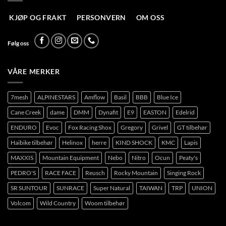
KJØP OG FRAKT
PERSONVERN
OM OSS
Følg oss
VÅRE MERKER
7mesh
ALPINESTARS
Amflow
Basil
BBB
Blue Ice
Cane Creek
dame
DMM
Dynafit
E9
EASTON
Edelrid
ENDURO
Evoc
Fox Racing Shox
Gregory
Grivel
GT tilbehør
Haibike tilbehør
Helinox
herre
KIND SHOCK
KMC
Lapis
MAXXIS
Mountain Equipment
Nebo
Nitro
Ocun
Peaty's
PEDRO'S
RACE FACE
Reusch
Rocky Mountain
Singing Rock
SR SUNTOUR
SUNRACE
Super Natural
TAIWAN
TRP
UNION
Volcom
Wild Country
Woom tilbehør