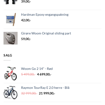
39,00
,-
Hardman Epoxy engangspakning
42,00
,-
Girøre Woom Original sliding part
59,00
,-
SALG
Woom Go 2 14" - Rød
Opprinnelig
Nåværende
5 499,00
,-
4 699,00
,-
pris
pris
var:
er:
5
4
Raymon TourRay E 2.0 herre - Blå
499,00,-.
699,00,-.
Opprinnelig
Nåværende
32 999,00
,-
21 999,00
,-
pris
pris
var:
er: