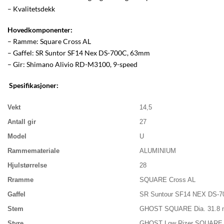
– Kvalitetsdekk
Hovedkomponenter:
– Ramme: Square Cross AL
– Gaffel: SR Suntor SF14 Nex DS-700C, 63mm
– Gir: Shimano Alivio RD-M3100, 9-speed
Spesifikasjoner:
Vekt
14,5
Antall gir
27
Model
U
Rammemateriale
ALUMINIUM
Hjulstørrelse
28
Rramme
SQUARE Cross AL
Gaffel
SR Suntour SF14 NEX DS-
Stem
GHOST SQUARE Dia. 31.8
Styre
GHOST Low Rizer SQUARE 