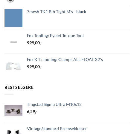
7mesh TK1 Bib Tight M's - black
Fox Tooling: Eyelet Torque Tool
999,00
,-
Fox KIT: Tooling: Clamps ALL FLOAT X2´s
999,00
,-
BESTSELGERE
Tingstad Sigma Ultra M10x12
6,29
,-
Vintage/standard Bremseklosser