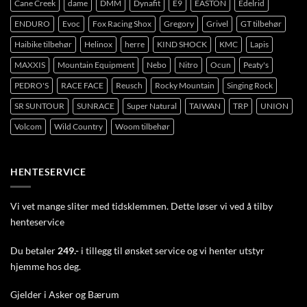
Cane Creek
dame
DMM
Dynafit
E9
EASTON
Edelrid
ENDURO
Evoc
Fox Racing Shox
Gregory
Grivel
GT tilbehør
Haibike tilbehør
Helinox
herre
KIND SHOCK
KMC
Lapis
MAXXIS
Mountain Equipment
Nebo
Nitro
Ocun
Peaty's
PEDRO'S
RACE FACE
Reusch
Rocky Mountain
Singing Rock
SR SUNTOUR
SUNRACE
Super Natural
TAIWAN
TRP
UNION
Volcom
Wild Country
Woom tilbehør
HENTESERVICE
Vi vet mange sliter med tidsklemmen. Dette løser vi ved å tilby
henteservice
Du betaler
249.-
i tillegg til ønsket service og vi henter utstyr
hjemme hos deg.
Gjelder i Asker og Bærum