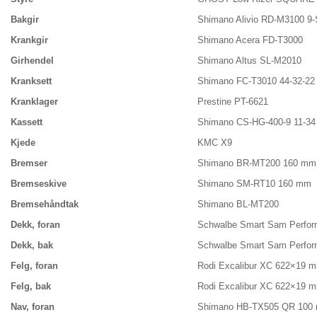
Bakgir
Shimano Alivio RD-M3100 9-
Krankgir
Shimano Acera FD-T3000
Girhendel
Shimano Altus SL-M2010
Kranksett
Shimano FC-T3010 44-32-22
Kranklager
Prestine PT-6621
Kassett
Shimano CS-HG-400-9 11-34
Kjede
KMC X9
Bremser
Shimano BR-MT200 160 mm
Bremseskive
Shimano SM-RT10 160 mm
Bremsehåndtak
Shimano BL-MT200
Dekk, foran
Schwalbe Smart Sam Perfor
Dekk, bak
Schwalbe Smart Sam Perfor
Felg, foran
Rodi Excalibur XC 622×19 
Felg, bak
Rodi Excalibur XC 622×19 
Nav, foran
Shimano HB-TX505 QR 100