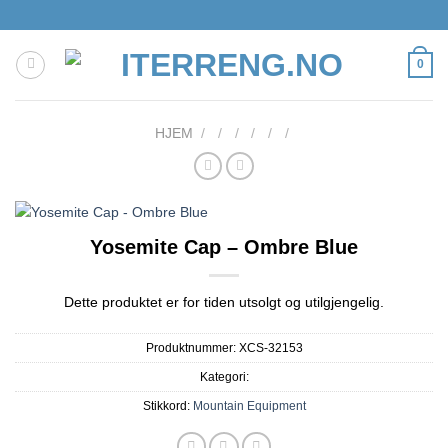
Skip
to
content
0
HJEM
/
/
/
/
/
/
Yosemite Cap – Ombre Blue
Dette produktet er for tiden utsolgt og utilgjengelig.
Produktnummer:
XCS-32153
Kategori:
Stikkord:
Mountain Equipment