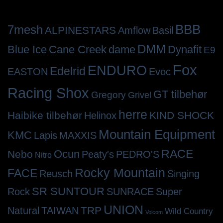
BBB
7mesh
ALPINESTARS
Amflow
Basil
DMM
Cane Creek
dame
Dynafit
Blue Ice
E9
Fox
ENDURO
Edelrid
EASTON
Evoc
Racing Shox
GT tilbehør
Gregory
Grivel
herre
Haibike tilbehør
KIND SHOCK
Helinox
Mountain Equipment
KMC
Lapis
MAXXIS
RACE
Ocun
Nebo
Peaty's
PEDRO'S
Nitro
Rocky Mountain
FACE
Reusch
Singing
SR SUNTOUR
Rock
SUNRACE
Super
UNION
TRP
Natural
TAIWAN
Wild Country
Volcom