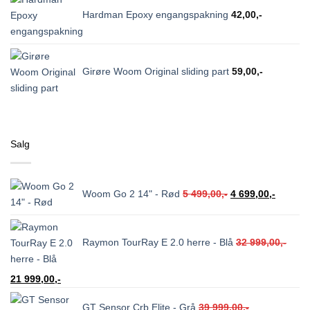
Hardman Epoxy engangspakning
42,00
,-
Girøre Woom Original sliding part
59,00
,-
Salg
Opprinnelig
Nåvære
Woom Go 2 14" - Rød
5 499,00
,-
4 699,00
,-
pris
pris
var:
er:
5
4
Raymon TourRay E 2.0 herre - Blå
32 999,00
,-
499,00,-.
699,00,-
Opprinnelig
Nåværende
21 999,00
,-
pris
pris
GT Sensor Crb Elite - Grå
39 999,00
,-
var:
er: