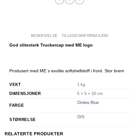
BESKRIVELSE
TILLEGGSINFORMASJON
God slitesterk Truckercap med ME logo
Produsert med ME´s exolite softshellstoff i front. Stor brem
VEKT
1 kg
DIMENSJONER
5 × 5 × 10 cm
Ombre Blue
FARGE
O/S
STØRRELSE
RELATERTE PRODUKTER