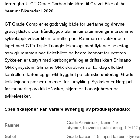
terrengbruk. GT Grade Carbon ble kåret til Gravel Bike of the
Year av Bikeradar i 2020.
GT Grade Comp er et godt valg både for uerfarne og drevne
grussyklister. Den håndbygde aluminiumsrammen gir morsomme
sykkelopplevelser til en fornuftig pris. Rammen er vakker og er
laget med GT’s Triple Triangle teknologi med flytende setestag
som gir rammen noe fleksibilitet og bedre komfort for rytteren.
Sykkelen er utstyrt med karbongaffel og et driftssikkert Shimano
GRX girsystem. Shmano GRX skivebremser lar deg effektivt
kontrollere farten og gir økt trygghet på tekniske underlag. Grade-
kolleksjonen passer utmerket for tursykling. Sykkelen er klargjort
for montering av drikkeflasker, skjermer, bagasjebærer og
sykkelvesker.
Spesifikasjoner, kan variere avhengig av produksjonsdato:
Grade Aluminium, Tapert 1.5
Ramme
styrerør, Innvendig kabelføring, 12×14
Gaffel
Grade karbon, 1.5 Tapert karbon styrer