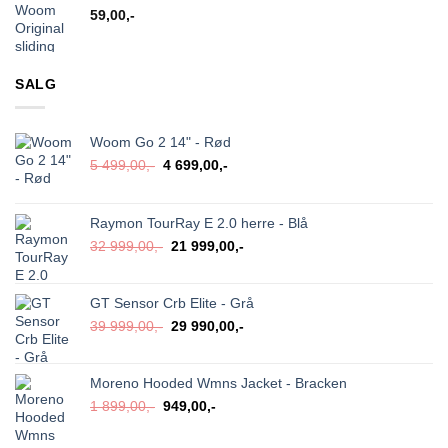
59,00
,-
SALG
Woom Go 2 14" - Rød
Opprinnelig
Nåværende
5 499,00
,-
4 699,00
,-
pris
pris
var:
er:
5
4
Raymon TourRay E 2.0 herre - Blå
499,00,-.
699,00,-.
Opprinnelig
Nåværende
32 999,00
,-
21 999,00
,-
pris
pris
var:
er:
32
21
GT Sensor Crb Elite - Grå
999,00,-.
999,00,-.
Opprinnelig
Nåværende
39 999,00
,-
29 990,00
,-
pris
pris
var:
er:
39
29
Moreno Hooded Wmns Jacket - Bracken
999,00,-.
990,00,-.
Opprinnelig
Nåværende
1 899,00
,-
949,00
,-
pris
pris
var:
er: