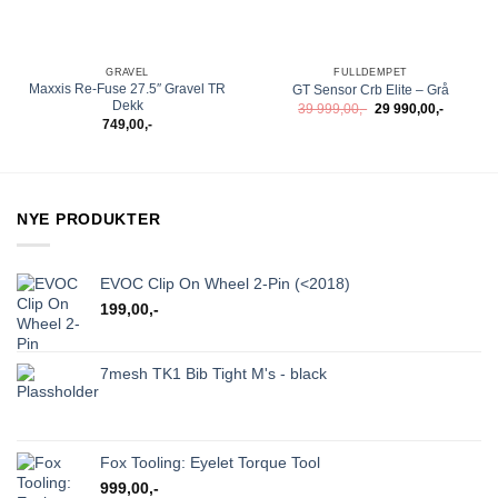
GRAVEL
FULLDEMPET
Maxxis Re-Fuse 27.5″ Gravel TR
GT Sensor Crb Elite – Grå
Dekk
Opprinnelig
Nåvære
39 999,00
,-
29 990,00
,-
pris
pris
749,00
,-
var:
er:
39
29
999,00,-.
990,00,-.
NYE PRODUKTER
EVOC Clip On Wheel 2-Pin (<2018)
199,00
,-
7mesh TK1 Bib Tight M's - black
Fox Tooling: Eyelet Torque Tool
999,00
,-