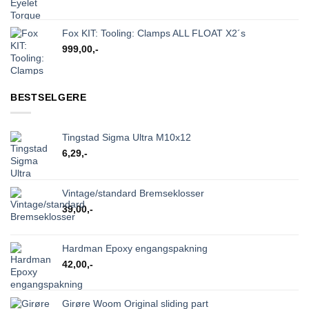
Fox KIT: Tooling: Clamps ALL FLOAT X2´s
999,00
,-
BESTSELGERE
Tingstad Sigma Ultra M10x12
6,29
,-
Vintage/standard Bremseklosser
39,00
,-
Hardman Epoxy engangspakning
42,00
,-
Girøre Woom Original sliding part