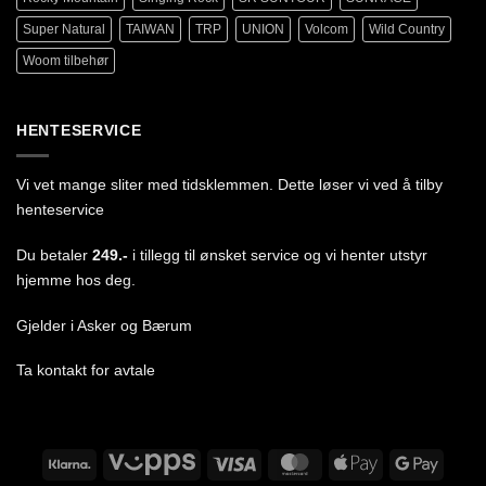
Super Natural
TAIWAN
TRP
UNION
Volcom
Wild Country
Woom tilbehør
HENTESERVICE
Vi vet mange sliter med tidsklemmen. Dette løser vi ved å tilby
henteservice
Du betaler
249.-
i tillegg til ønsket service og vi henter utstyr
hjemme hos deg.
Gjelder i Asker og Bærum
Ta
kontakt
for avtale
Klarna
Vipps
Visa
MasterCard
Apple
Google
Pay
Pay