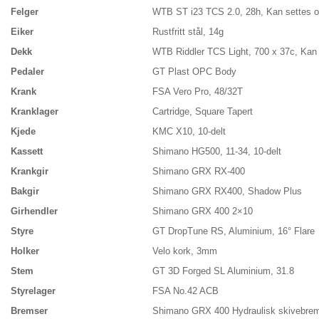
Felger
WTB ST i23 TCS 2.0, 28h, Kan settes o
Eiker
Rustfritt stål, 14g
Dekk
WTB Riddler TCS Light, 700 x 37c, Kan 
Pedaler
GT Plast OPC Body
Krank
FSA Vero Pro, 48/32T
Kranklager
Cartridge, Square Tapert
Kjede
KMC X10, 10-delt
Kassett
Shimano HG500, 11-34, 10-delt
Krankgir
Shimano GRX RX-400
Bakgir
Shimano GRX RX400, Shadow Plus
Girhendler
Shimano GRX 400 2×10
Styre
GT DropTune RS, Aluminium, 16° Flare
Holker
Velo kork, 3mm
Stem
GT 3D Forged SL Aluminium, 31.8
Styrelager
FSA No.42 ACB
Bremser
Shimano GRX 400 Hydraulisk skivebre