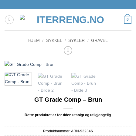
Skip
to
content
0
HJEM
/
SYKKEL
/
SYKLER
/
GRAVEL
GT Grade Comp – Brun
Dette produktet er for tiden utsolgt og utilgjengelig.
Produktnummer:
ARN-932346